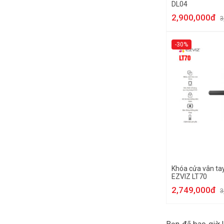
DL04
2,900,000đ
3
-30%
Khóa cửa vân ta
EZVIZ LT70
2,749,000đ
3