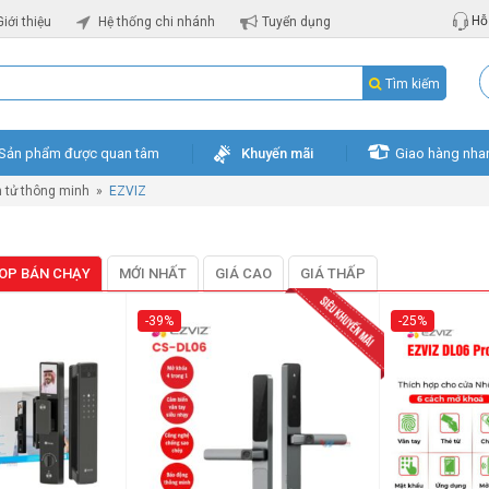
Hỗ 
Giới thiệu
Hệ thống chi nhánh
Tuyển dụng
Tìm kiếm
Sản phẩm được quan tâm
Khuyến mãi
Giao hàng nha
n tử thông minh
»
EZVIZ
OP BÁN CHẠY
MỚI NHẤT
GIÁ CAO
GIÁ THẤP
-39%
-25%