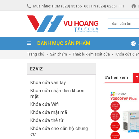
Mua hàng: HCM (028) 35166166 | HN (024) 62561111
DANH MỤC SẢN PHẨM
Trang chủ
»
Sản phẩm
»
Thiết bị kiểm soát cửa
»
Khóa cửa điệ
EZVIZ
Ưu tiên xem
T
Khóa cửa vân tay
Khóa cửa nhận diện khuôn
mặt
Khóa cửa Wifi
Khóa cửa mật mã
Khóa cửa thẻ từ
Khóa cửa cho căn hộ chung
cư