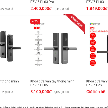
EZVIZ DL03 Pro
EZVIZ DL03
2,400,000đ
1,849,000đ
,399,000đ
3,449,000đ
-47%
y thông minh
Khóa cửa vân tay thông minh
Khóa cửa vân 
EZVIZ DL05
EZVIZ L2S
3,100,000đ
Giá liên hệ
,929,000đ
5,859,000đ