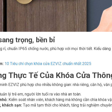
sang trọng, bền bỉ
 rỉ, chuẩn IP65 chống nước, phù hợp với mọi thời tiết. Kiểu dáng t
m:
10 Tiêu chí chọn khóa cửa EZVIZ chuẩn nhất 2025
g Thực Tế Của Khóa Cửa Thôn
inh EZVIZ phù hợp cho nhiều không gian: nhà riêng, căn hộ, văn 
uản lý trẻ em, người lớn tuổi ra vào nhà an toàn.
nhỏ:
Kiểm soát nhân viên, khách hàng mà không cần chìa khóa vật
 khách sạn:
Tạo mã tạm thời cho khách, tăng trải nghiệm chuyên