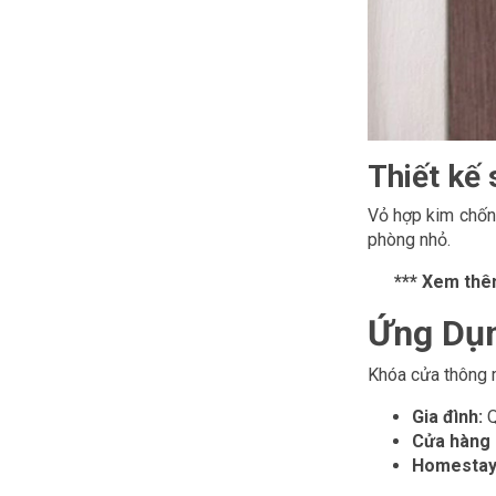
Thiết kế 
Vỏ hợp kim chống
phòng nhỏ.
*** Xem thê
Ứng Dụn
Khóa cửa thông m
Gia đình:
Q
Cửa hàng 
Homestay,