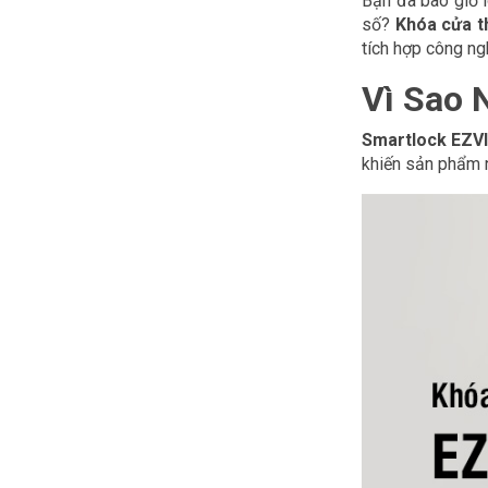
Bạn đã bao giờ 
số?
Khóa cửa t
tích hợp công ng
Vì Sao 
Smartlock EZV
khiến sản phẩm n