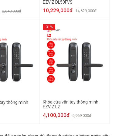
EZVIZ DL50FVS
10,229,000đ
14,629,000đ
2,649,000đ
-31%
Khóa cửa vân tay thông minh
tay thông minh
EZVIZ L2
4,100,000đ
5,969,000đ