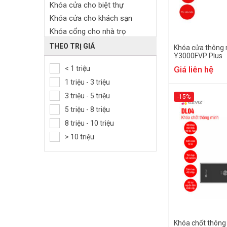
Khóa cửa cho biệt thự
Khóa cửa cho khách sạn
Khóa cổng cho nhà trọ
Khóa cửa gỗ
THEO TRỊ GIÁ
Khóa cửa thông 
Y3000FVP Plus
Khóa cửa sắt ngoài trời
< 1 triệu
Giá liên hệ
Khóa cửa nhôm
1 triệu - 3 triệu
Khóa cửa kính
3 triệu - 5 triệu
Khóa tủ khách sạn
-15%
5 triệu - 8 triệu
Khóa cửa tủ đồ
8 triệu - 10 triệu
> 10 triệu
Khóa chốt thông