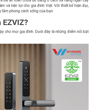
ửa đã an toàn chưa dù đang ở cách xa hàng ngàn cây
 và tiện lợi cho gia đình Việt. Với thiết kế hiện đại,
ng tầm phong cách sống của bạn.
h EZVIZ?
ậy cho mọi gia đình. Dưới đây là những điểm nổi bật