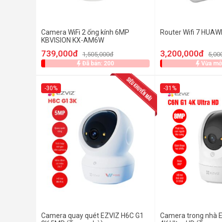
Camera WiFi 2 ống kính 6MP
Router Wifi 7 HUAW
KBVISION KX-AM6W
739,000đ
3,200,000đ
1,505,000đ
5,00
Đã bán: 200
Vừa mở
-30%
-31%
Camera quay quét EZVIZ H6C G1
Camera trong nhà 