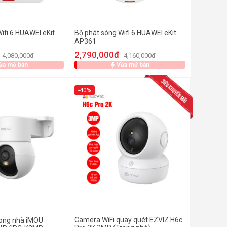
ifi 6 HUAWEI eKit
Bộ phát sóng Wifi 6 HUAWEI eKit
AP361
2,790,000đ
4,080,000đ
4,160,000đ
ừa mở bán
Vừa mở bán
-40%
Camera WiFi quay quét EZVIZ H6c
rong nhà iMOU