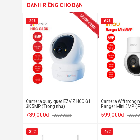
DÀNH RIÊNG CHO BẠN
-30%
-64%
Camera quay quét EZVIZ H6C G1
Camera Wifi trong 
3K 5MP (Trong nhà)
Ranger Mini 5MP (
5H1WE)
739,000đ
599,000đ
1,059,000đ
1,650,
-31%
-46%