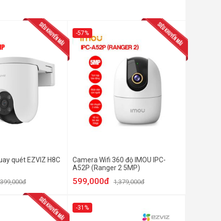
-57%
uay quét EZVIZ H8C
Camera Wifi 360 độ IMOU IPC-
A52P (Ranger 2 5MP)
599,000đ
,399,000đ
1,379,000đ
-31%