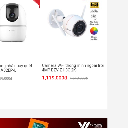
Camera WiFi thông minh ngoài trời
rong nhà quay quét
4MP EZVIZ H3C 2K+
-A32EP-L
1,119,000đ
1,619,000đ
99,000đ