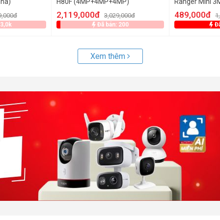
nhà)
H80F (4MP+4MP+4MP)
Ranger Mini 3
3H1WE)
2,119,000đ
489,000đ
9,000đ
3,029,000đ
1
 3,0k
Đã bán: 200
Đã
Xem thêm