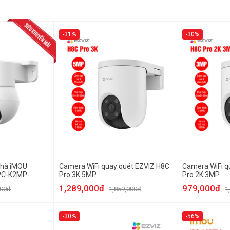
-31%
-30%
nhà iMOU
Camera WiFi quay quét EZVIZ H8C
Camera WiFi q
IPC-K2MP-
Pro 3K 5MP
Pro 2K 3MP
1,289,000đ
979,000đ
000đ
1,859,000đ
1
-30%
-56%