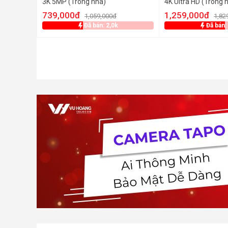
3K 5MP (Trong nhà)
4K Ultra HD (Trong 
739,000đ
1,259,000đ
1,059,000đ
1,82
Đã bán: 2,0k
Đã bán: