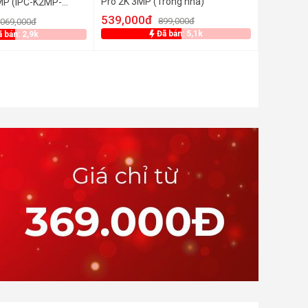
Pro 2K 3MP (Trong nhà)
MP (IPC-K2MP-
539,000đ
899,000đ
,069,000đ
Đã bán: 5,1k
 bán: 2,9k