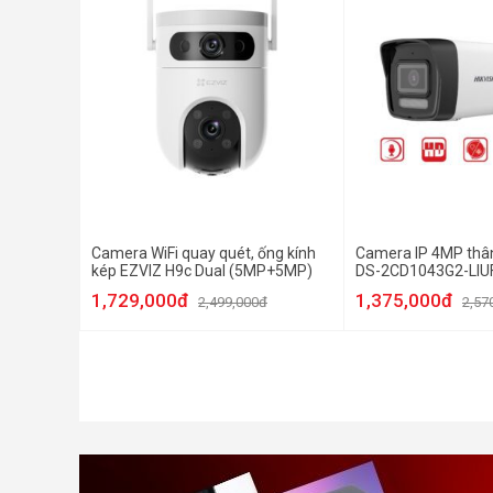
Camera WiFi quay quét, ống kính
Camera IP 4MP thân
kép EZVIZ H9c Dual (5MP+5MP)
DS-2CD1043G2-LIU
1,729,000đ
1,375,000đ
2,499,000đ
2,57