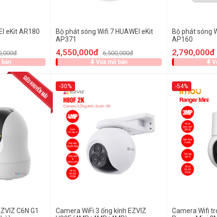
EI eKit AR180
Bộ phát sóng Wifi 7 HUAWEI eKit
Bộ phát sóng W
AP371
AP160
4,550,000đ
2,790,000đ
0,000đ
6,500,000đ
 bán
Vừa mở bán
V
-30%
-54%
EZVIZ C6N G1
Camera WiFi 3 ống kính EZVIZ
Camera Wifi t