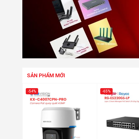
SẢN PHẨM MỚI
-54%
-65%