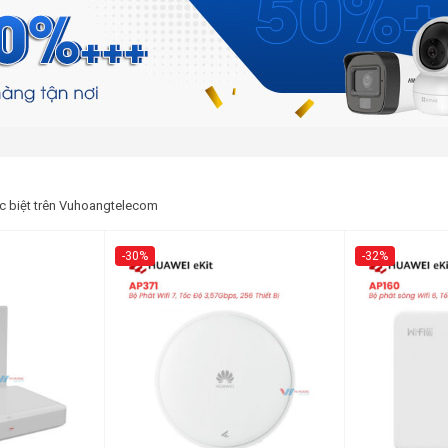
c biệt trên Vuhoangtelecom
-30%
-32%