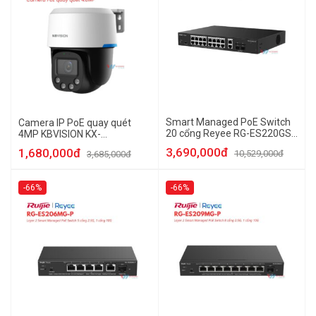
Smart Managed PoE Switch
Camera IP PoE quay quét
20 cổng Reyee RG-ES220GS-
4MP KBVISION KX-
LP
C4007CPN-PRO
3,690,000đ
1,680,000đ
10,529,000đ
3,685,000đ
-66%
-66%