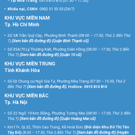
*
Tại Nha Trang:
0915 810 810
(07:30 – 17:30)
Khiếu nại, CSKH:
0902 51 53 55
(24/7)
KHU
VỰC MIỀN NAM
Tp. Hồ Chí Minh
Số 3A Trần Quý Cáp, Phường Bình Thạnh
(08:00 – 17:30, Thứ 2 đến Thứ
7)
(
Xem bản đồ đường đi
) (Quận Bình Thạnh cũ)
Số 354/70 Lý Thường Kiệt, Phường Diên Hồng
(08:00 – 17:30, Thứ 2 đến
Thứ 7)
(
Xem bản đồ đường đi
) (Quận 10 cũ)
KHU VỰC MIỀN TRUNG
Tỉnh Khánh Hòa
Số 02 Chung cư Ngô Gia Tự, Phường Nha Trang
(07:30 – 15:30, Thứ 2
đến Thứ 7)
(
Xem bản đồ đường đi
).
Hotline:
0915 810 810
KHU VỰC MIỀN BẮC
Tp. Hà Nội
Số 22 Ngõ 19 Kim Đồng, Phường Tương Mai
(08:00 – 17:30, Thứ 2 đến
Thứ 7)
(
Xem bản đồ đường đi
) (Quận Hoàng Mai cũ)
Km17+, QL32, Thôn Cao Trung, Xã Hoài Đức
(Đối diện Khu Đô Thị Tân
Tây Đô)
(8:00 – 17:30, Thứ 2 đến Thứ 7)
(
Xem bản đồ đường đi
) (Huyện