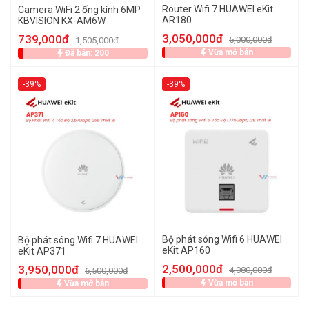
Router Wifi 7 HUAWEI eKit
Camera WiFi 2 ống kính 6MP
AR180
KBVISION KX-AM6W
3,050,000đ
739,000đ
5,000,000đ
1,505,000đ
Vừa mở bán
Đã bán: 200
-39%
-39%
Bộ phát sóng Wifi 6 HUAWEI
Bộ phát sóng Wifi 7 HUAWEI
eKit AP160
eKit AP371
2,500,000đ
3,950,000đ
4,080,000đ
6,500,000đ
Vừa mở bán
Vừa mở bán