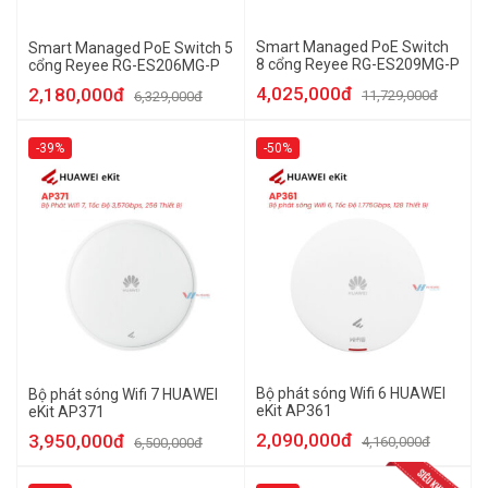
Smart Managed PoE Switch
Smart Managed PoE Switch 5
8 cổng Reyee RG-ES209MG-P
cổng Reyee RG-ES206MG-P
4,025,000đ
2,180,000đ
11,729,000đ
6,329,000đ
-39%
-50%
Bộ phát sóng Wifi 6 HUAWEI
Bộ phát sóng Wifi 7 HUAWEI
eKit AP361
eKit AP371
2,090,000đ
3,950,000đ
4,160,000đ
6,500,000đ