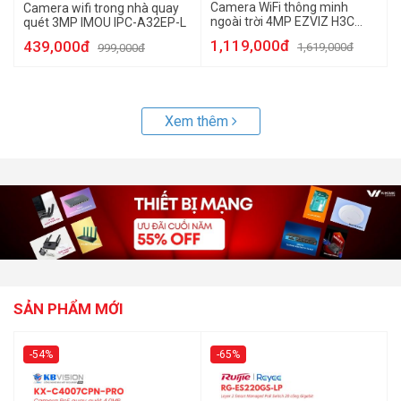
Camera WiFi thông minh
Camera wifi trong nhà quay
ngoài trời 4MP EZVIZ H3C
quét 3MP IMOU IPC-A32EP-L
2K+
1,119,000đ
439,000đ
1,619,000đ
999,000đ
Xem thêm
SẢN PHẨM MỚI
-54%
-65%