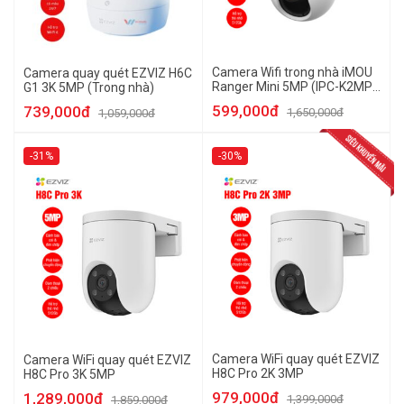
Camera Wifi trong nhà iMOU
Camera quay quét EZVIZ H6C
Ranger Mini 5MP (IPC-K2MP-
G1 3K 5MP (Trong nhà)
5H1WE)
599,000đ
739,000đ
1,650,000đ
1,059,000đ
-31%
-30%
Camera WiFi quay quét EZVIZ
Camera WiFi quay quét EZVIZ
H8C Pro 2K 3MP
H8C Pro 3K 5MP
979,000đ
1,289,000đ
1,399,000đ
1,859,000đ