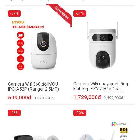
-57%
-31%
Camera WiFi quay quét, ống
Camera Wifi 360 độ IMOU
kính kép EZVIZ H9c Dual
IPC-A52P (Ranger 2 5MP)
(5MP+5MP)
1,729,000đ
599,000đ
2,499,000đ
1,379,000đ
-46%
-30%