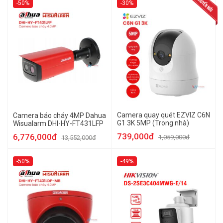
-50%
-30%
Camera quay quét EZVIZ C6N
Camera báo cháy 4MP Dahua
G1 3K 5MP (Trong nhà)
Wisualarm DHI-HY-FT431LFP
739,000đ
6,776,000đ
1,059,000đ
13,552,000đ
-50%
-49%