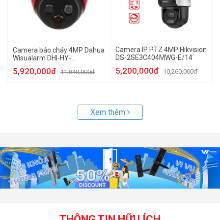
Camera IP PTZ 4MP Hikvision
Camera báo cháy 4MP Dahua
DS-2SE3C404MWG-E/14
Wisualarm DHI-HY-
FT431LDP-MB
5,200,000đ
5,920,000đ
10,260,000đ
11,840,000đ
Xem thêm
THÔNG TIN HỮU ÍCH