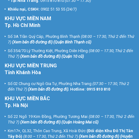
*
Tại Nha Trang:
0915 810 810
(07:30 – 17:30)
Khiếu nại, CSKH:
0902 51 53 55
(24/7)
KHU
VỰC MIỀN NAM
Tp. Hồ Chí Minh
Số 3A Trần Quý Cáp, Phường Bình Thạnh
(08:00 – 17:30, Thứ 2 đến Thứ
7)
(
Xem bản đồ đường đi
) (Quận Bình Thạnh cũ)
Số 354/70 Lý Thường Kiệt, Phường Diên Hồng
(08:00 – 17:30, Thứ 2 đến
Thứ 7)
(
Xem bản đồ đường đi
) (Quận 10 cũ)
KHU VỰC MIỀN TRUNG
Tỉnh Khánh Hòa
Số 02 Chung cư Ngô Gia Tự, Phường Nha Trang
(07:30 – 17:30, Thứ 2
đến Thứ 7)
(
Xem bản đồ đường đi
).
Hotline:
0915 810 810
KHU VỰC MIỀN BẮC
Tp. Hà Nội
Số 22 Ngõ 19 Kim Đồng, Phường Tương Mai
(08:00 – 17:30, Thứ 2 đến
Thứ 7)
(
Xem bản đồ đường đi
) (Quận Hoàng Mai cũ)
Km17+, QL32, Thôn Cao Trung, Xã Hoài Đức
(Đối diện Khu Đô Thị Tân
Tây Đô)
(8:00 – 17:30, Thứ 2 đến Thứ 7)
(
Xem bản đồ đường đi
) (Huyện