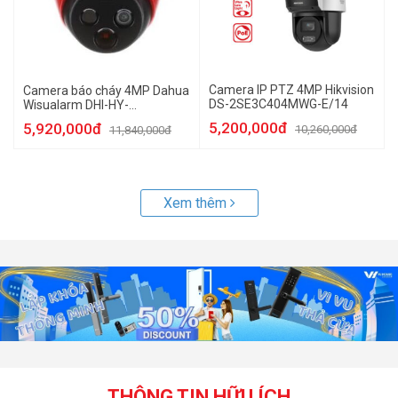
Camera IP PTZ 4MP Hikvision
Camera báo cháy 4MP Dahua
DS-2SE3C404MWG-E/14
Wisualarm DHI-HY-
FT431LDP-MB
5,200,000đ
5,920,000đ
10,260,000đ
11,840,000đ
Xem thêm
THÔNG TIN HỮU ÍCH