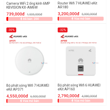
Router Wifi 7 HUAWEI eKit
Camera WiFi 2 ống kính 6MP
AR180
KBVISION KX-AM6W
3,200,000đ
739,000đ
5,000,000đ
1,505,000đ
Vừa mở bán
Đã bán: 200
-30%
-32%
Bộ phát sóng Wifi 6 HUAWEI
Bộ phát sóng Wifi 7 HUAWEI
eKit AP160
eKit AP371
2,790,000đ
4,550,000đ
4,080,000đ
6,500,000đ
Vừa mở bán
Vừa mở bán