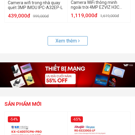
Camera WiFi thông minh
Camera wifi trong nhà quay
ngoài trời 4MP EZVIZ H3C
quét 3MP IMOU IPC-A32EP-L
2K+
1,119,000đ
439,000đ
1,619,000đ
999,000đ
Xem thêm
SẢN PHẨM MỚI
-54%
-65%