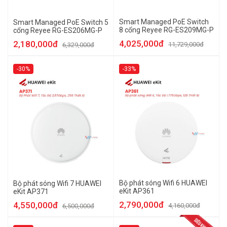
Smart Managed PoE Switch
Smart Managed PoE Switch 5
8 cổng Reyee RG-ES209MG-P
cổng Reyee RG-ES206MG-P
4,025,000đ
2,180,000đ
11,729,000đ
6,329,000đ
-30%
-33%
Bộ phát sóng Wifi 6 HUAWEI
Bộ phát sóng Wifi 7 HUAWEI
eKit AP361
eKit AP371
2,790,000đ
4,550,000đ
4,160,000đ
6,500,000đ