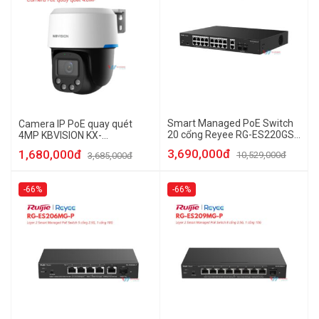
Smart Managed PoE Switch
Camera IP PoE quay quét
20 cổng Reyee RG-ES220GS-
4MP KBVISION KX-
LP
C4007CPN-PRO
3,690,000đ
1,680,000đ
10,529,000đ
3,685,000đ
-66%
-66%