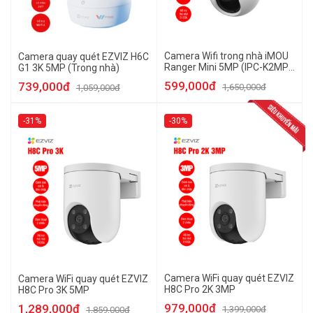
Camera Wifi trong nhà iMOU
Camera quay quét EZVIZ H6C
Ranger Mini 5MP (IPC-K2MP-
G1 3K 5MP (Trong nhà)
5H1WE)
599,000đ
739,000đ
1,650,000đ
1,059,000đ
-31%
-30%
Camera WiFi quay quét EZVIZ
Camera WiFi quay quét EZVIZ
H8C Pro 2K 3MP
H8C Pro 3K 5MP
979,000đ
1,289,000đ
1,399,000đ
1,859,000đ