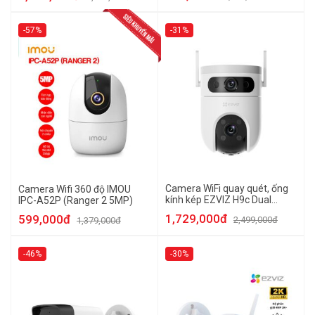
-57%
-31%
Camera WiFi quay quét, ống
Camera Wifi 360 độ IMOU
kính kép EZVIZ H9c Dual
IPC-A52P (Ranger 2 5MP)
(5MP+5MP)
1,729,000đ
599,000đ
2,499,000đ
1,379,000đ
-46%
-30%