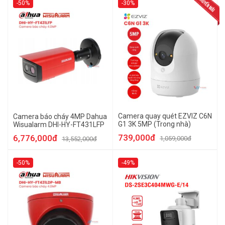
-50%
-30%
Camera quay quét EZVIZ C6N
Camera báo cháy 4MP Dahua
G1 3K 5MP (Trong nhà)
Wisualarm DHI-HY-FT431LFP
739,000đ
6,776,000đ
1,059,000đ
13,552,000đ
-50%
-49%