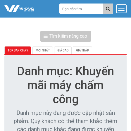
Tìm kiếm nâng cao
TOP BÁN CHẠY
MỚI NHẤT
GIÁ CAO
GIÁ THẤP
Danh mục: Khuyến
mãi máy chấm
công
Danh mục này đang được cập nhật sản
phẩm. Quý khách có thể tham khảo thêm
các danh mục khác đang được khuyến