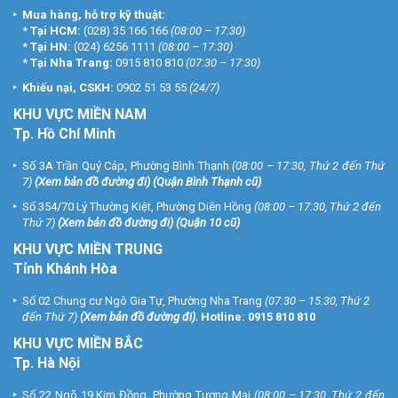
Mua hàng, hỗ trợ kỹ thuật:
*
Tại HCM:
(028) 35 166 166
(08:00 – 17:30)
*
Tại HN:
(024) 6256 1111
(08:00 – 17:30)
*
Tại Nha Trang:
0915 810 810
(07:30 – 17:30)
Khiếu nại, CSKH:
0902 51 53 55
(24/7)
KHU
VỰC MIỀN NAM
Tp. Hồ Chí Minh
Số 3A Trần Quý Cáp, Phường Bình Thạnh
(08:00 – 17:30, Thứ 2 đến Thứ
7)
(
Xem bản đồ đường đi
) (Quận Bình Thạnh cũ)
Số 354/70 Lý Thường Kiệt, Phường Diên Hồng
(08:00 – 17:30, Thứ 2 đến
Thứ 7)
(
Xem bản đồ đường đi
) (Quận 10 cũ)
KHU VỰC MIỀN TRUNG
Tỉnh Khánh Hòa
Số 02 Chung cư Ngô Gia Tự, Phường Nha Trang
(07:30 – 15:30, Thứ 2
đến Thứ 7)
(
Xem bản đồ đường đi
).
Hotline:
0915 810 810
KHU VỰC MIỀN BẮC
Tp. Hà Nội
Số 22 Ngõ 19 Kim Đồng, Phường Tương Mai
(08:00 – 17:30, Thứ 2 đến