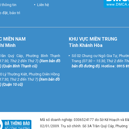
 thông tin
Liên hệ
 đặt, bảo trì
C MIỀN NAM
KHU VỰC MIỀN TRUNG
Chí Minh
Tỉnh Khánh Hòa
rần Quý Cáp, Phường Bình Thạnh
Số 02 Chung cư Ngô Gia Tự, Phườ
 17:30, Thứ 2 đến Thứ 7)
(
Xem bản đồ
Trang
(07:30 – 15:30, Thứ 2 đến Th
) (Quận Bình Thạnh cũ)
bản đồ đường đi
).
Hotline:
0915 8
0 Lý Thường Kiệt, Phường Diên Hồng
 17:30, Thứ 2 đến Thứ 7)
(
Xem bản đồ
) (Quận 10 cũ)
Mã số doanh nghiệp: 0306524177 do Sở Kế Hoạch và Đ
02/01/2009. Trụ sở chính: Số 3A Trần Quý Cáp, Phường