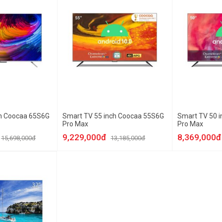
ch Coocaa 65S6G
Smart TV 55 inch Coocaa 55S6G
Smart TV 50 
Pro Max
Pro Max
9,229,000đ
8,369,000đ
15,698,000đ
13,185,000đ