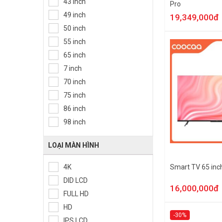
43 inch
Pro
49 inch
19,349,000đ
50 inch
55 inch
65 inch
7 inch
70 inch
75 inch
86 inch
98 inch
LOẠI MÀN HÌNH
Smart TV 65 in
4K
DID LCD
16,000,000đ
FULL HD
HD
-30%
IPS LCD