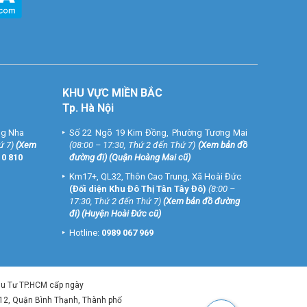
KHU VỰC MIỀN BẮC
Tp. Hà Nội
ng Nha
Số 22 Ngõ 19 Kim Đồng, Phường Tương Mai
ứ 7)
(
Xem
(08:00 – 17:30, Thứ 2 đến Thứ 7)
(
Xem bản đồ
10 810
đường đi
) (Quận Hoàng Mai cũ)
Km17+, QL32, Thôn Cao Trung, Xã Hoài Đức
(Đối diện Khu Đô Thị Tân Tây Đô)
(8:00 –
17:30, Thứ 2 đến Thứ 7)
(
Xem bản đồ đường
đi
) (Huyện Hoài Đức cũ)
Hotline:
0989 067 969
ầu Tư TP.HCM cấp ngày
 12, Quận Bình Thạnh, Thành phố