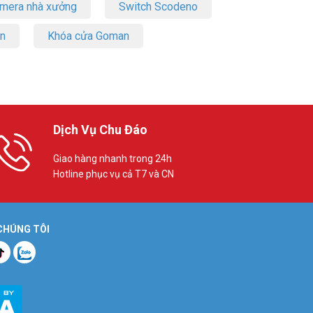
amera nhà xưởng
Switch Scodeno
on
Khóa cửa Goman
Dịch Vụ Chu Đáo
Giao hàng nhanh trong 24h
Hotline phục vụ cả T7 và CN
 CHÚNG TÔI