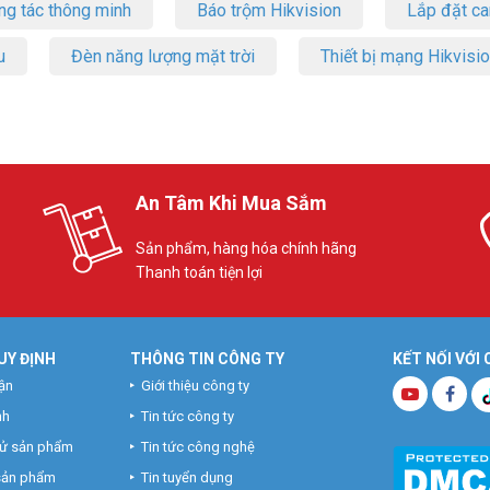
ng tác thông minh
Báo trộm Hikvision
Lắp đặt c
u
Đèn năng lượng mặt trời
Thiết bị mạng Hikvisi
An Tâm Khi Mua Sắm
Sản phẩm, hàng hóa chính hãng
Thanh toán tiện lợi
UY ĐỊNH
THÔNG TIN CÔNG TY
KẾT NỐI VỚI
ận
Giới thiệu công ty
nh
Tin tức công ty
hử sản phẩm
Tin tức công nghệ
 sản phẩm
Tin tuyển dụng