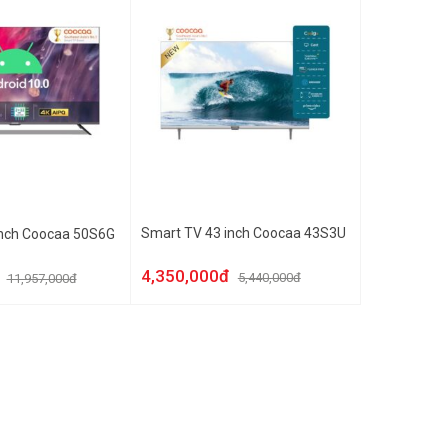
Smart TV 43 inch Coocaa 43S3U
inch Coocaa 50S6G
4,350,000đ
5,440,000đ
11,957,000đ