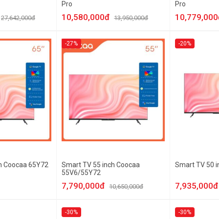
Pro
Pro
10,580,000đ
10,779,000
27,642,000đ
13,950,000đ
-27%
-20%
ch Coocaa 65Y72
Smart TV 55 inch Coocaa
Smart TV 50 
55V6/55Y72
7,790,000đ
7,935,000đ
10,650,000đ
-30%
-30%