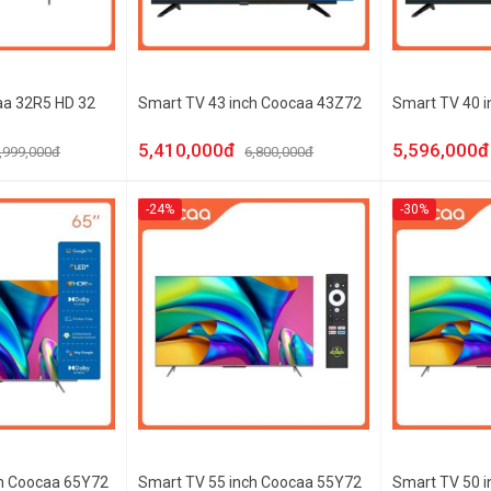
aa 32R5 HD 32
Smart TV 43 inch Coocaa 43Z72
Smart TV 40 
5,410,000đ
5,596,000đ
,999,000đ
6,800,000đ
-24%
-30%
ch Coocaa 65Y72
Smart TV 55 inch Coocaa 55Y72
Smart TV 50 