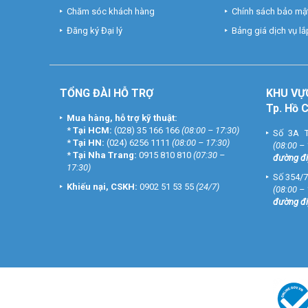
Chăm sóc khách hàng
Chính sách bảo mật
Đăng ký Đại lý
Bảng giá dịch vụ lắp
TỔNG ĐÀI HỖ TRỢ
KHU
VỰ
Tp. Hồ 
Mua hàng, hỗ trợ kỹ thuật:
*
Tại HCM:
(028) 35 166 166
(08:00 – 17:30)
Số 3A T
*
Tại HN:
(024) 6256 1111
(08:00 – 17:30)
(08:00 –
*
Tại Nha Trang:
0915 810 810
(07:30 –
đường đi
17:30)
Số 354/7
Khiếu nại, CSKH:
0902 51 53 55
(24/7)
(08:00 –
đường đi