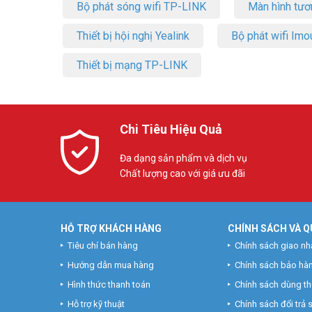
Bộ phát sóng wifi TP-LINK
Màn hình tươ
Thiết bị hội nghị Yealink
Bộ phát wifi Imo
Thiết bị mạng TP-LINK
Chi Tiêu Hiệu Quả
Đa dạng sản phẩm và dịch vụ
Chất lượng cao với giá ưu đãi
HỖ TRỢ KHÁCH HÀNG
CHÍNH SÁCH VÀ Q
Tiêu chí bán hàng
Chính sách giao nh
Hướng dẫn mua hàng
Chính sách bảo hà
Hình thức thanh toán
Chính sách dùng t
Hỗ trợ kỹ thuật
Chính sách đổi trả