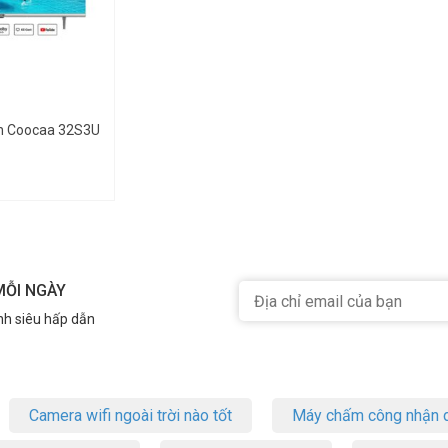
ch Coocaa 32S3U
MỖI NGÀY
nh siêu hấp dẫn
Camera wifi ngoài trời nào tốt
Máy chấm công nhận d