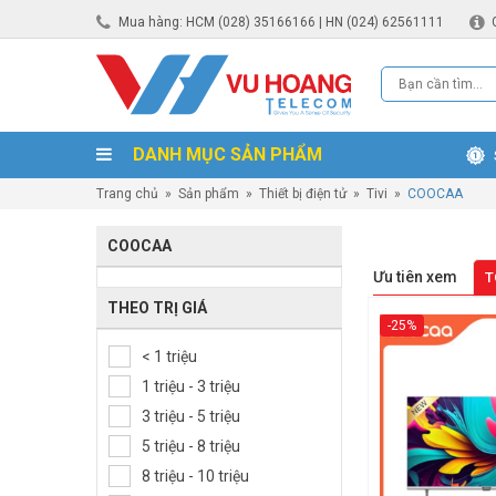
Mua hàng: HCM (028) 35166166 | HN (024) 62561111
DANH MỤC SẢN PHẨM
Trang chủ
»
Sản phẩm
»
Thiết bị điện tử
»
Tivi
»
COOCAA
COOCAA
Ưu tiên xem
T
THEO TRỊ GIÁ
-25%
< 1 triệu
1 triệu - 3 triệu
3 triệu - 5 triệu
5 triệu - 8 triệu
8 triệu - 10 triệu