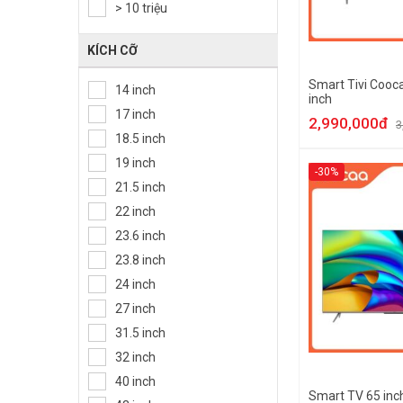
> 10 triệu
KÍCH CỠ
Smart Tivi Cooc
14 inch
inch
17 inch
2,990,000đ
3
18.5 inch
19 inch
-30%
21.5 inch
22 inch
23.6 inch
23.8 inch
24 inch
27 inch
31.5 inch
32 inch
40 inch
Smart TV 65 in