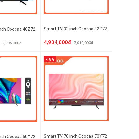
Smart TV 32 inch Coocaa 32Z72
inch Coocaa 40Z72
4,904,000đ
7,010,000đ
7,995,000đ
-18%
Smart TV 70 inch Coocaa 70Y72
inch Coocaa 50Y72