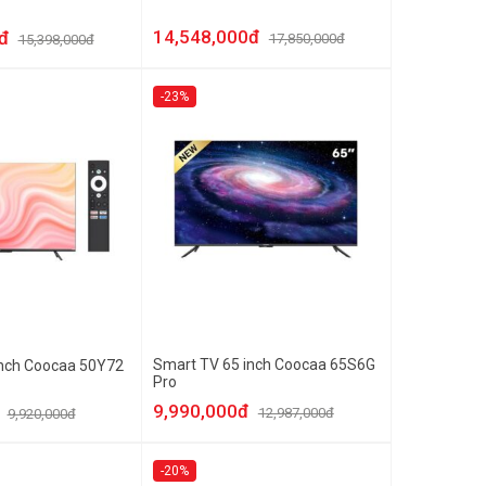
14,548,000đ
đ
17,850,000đ
15,398,000đ
-23%
Smart TV 65 inch Coocaa 65S6G
inch Coocaa 50Y72
Pro
9,990,000đ
12,987,000đ
9,920,000đ
-20%