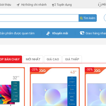
Hỗ 
Giới thiệu
Hệ thống chi nhánh
Tuyển dụng
Tìm kiếm
Sản phẩm được quan tâm
Khuyến mãi
Giao hàng nha
OP BÁN CHẠY
MỚI NHẤT
GIÁ CAO
GIÁ THẤP
-20%
-30%