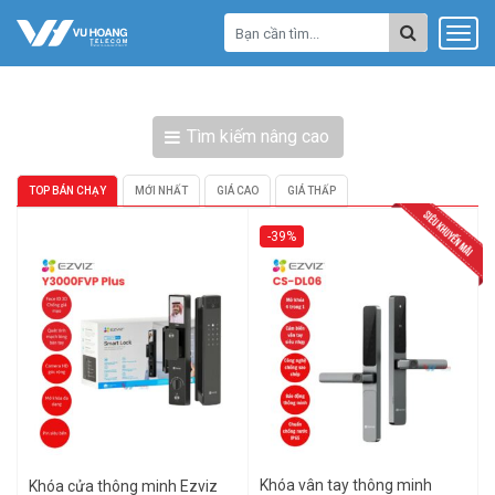
Tìm kiếm nâng cao
TOP BÁN CHẠY
MỚI NHẤT
GIÁ CAO
GIÁ THẤP
-39%
Khóa vân tay thông minh
Khóa cửa thông minh Ezviz