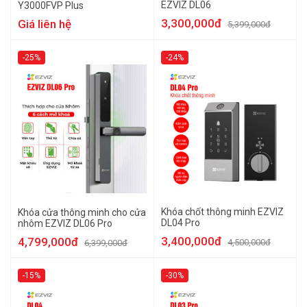
EZVIZ DL06
Y3000FVP Plus
3,300,000đ
Giá liên hệ
5,399,000đ
-25%
-24%
Khóa chốt thông minh EZVIZ
Khóa cửa thông minh cho cửa
DL04 Pro
nhôm EZVIZ DL06 Pro
3,400,000đ
4,799,000đ
4,500,000đ
6,399,000đ
-15%
-30%