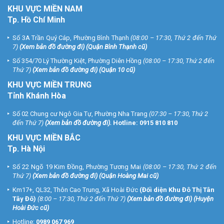
KHU
VỰC MIỀN NAM
Tp. Hồ Chí Minh
Số 3A Trần Quý Cáp, Phường Bình Thạnh
(08:00 – 17:30, Thứ 2 đến Thứ
7)
(
Xem bản đồ đường đi
) (Quận Bình Thạnh cũ)
Số 354/70 Lý Thường Kiệt, Phường Diên Hồng
(08:00 – 17:30, Thứ 2 đến
Thứ 7)
(
Xem bản đồ đường đi
) (Quận 10 cũ)
KHU VỰC MIỀN TRUNG
Tỉnh Khánh Hòa
Số 02 Chung cư Ngô Gia Tự, Phường Nha Trang
(07:30 – 17:30, Thứ 2
đến Thứ 7)
(
Xem bản đồ đường đi
).
Hotline:
0915 810 810
KHU VỰC MIỀN BẮC
Tp. Hà Nội
Số 22 Ngõ 19 Kim Đồng, Phường Tương Mai
(08:00 – 17:30, Thứ 2 đến
Thứ 7)
(
Xem bản đồ đường đi
) (Quận Hoàng Mai cũ)
Km17+, QL32, Thôn Cao Trung, Xã Hoài Đức
(Đối diện Khu Đô Thị Tân
Tây Đô)
(8:00 – 17:30, Thứ 2 đến Thứ 7)
(
Xem bản đồ đường đi
) (Huyện
Hoài Đức cũ)
Hotline:
0989 067 969