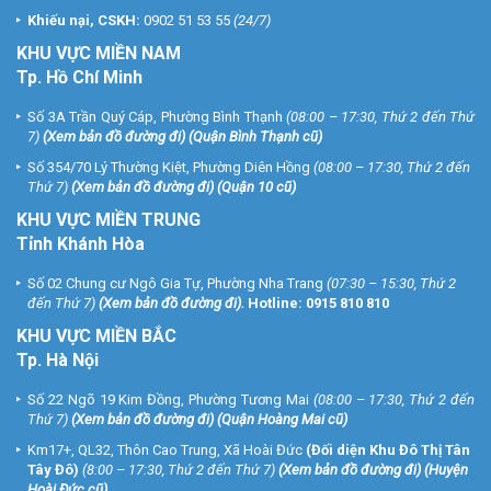
Khiếu nại, CSKH:
0902 51 53 55
(24/7)
KHU
VỰC MIỀN NAM
Tp. Hồ Chí Minh
Số 3A Trần Quý Cáp, Phường Bình Thạnh
(08:00 – 17:30, Thứ 2 đến Thứ
7)
(
Xem bản đồ đường đi
) (Quận Bình Thạnh cũ)
Số 354/70 Lý Thường Kiệt, Phường Diên Hồng
(08:00 – 17:30, Thứ 2 đến
Thứ 7)
(
Xem bản đồ đường đi
) (Quận 10 cũ)
KHU VỰC MIỀN TRUNG
Tỉnh Khánh Hòa
Số 02 Chung cư Ngô Gia Tự, Phường Nha Trang
(07:30 – 15:30, Thứ 2
đến Thứ 7)
(
Xem bản đồ đường đi
).
Hotline:
0915 810 810
KHU VỰC MIỀN BẮC
Tp. Hà Nội
Số 22 Ngõ 19 Kim Đồng, Phường Tương Mai
(08:00 – 17:30, Thứ 2 đến
Thứ 7)
(
Xem bản đồ đường đi
) (Quận Hoàng Mai cũ)
Km17+, QL32, Thôn Cao Trung, Xã Hoài Đức
(Đối diện Khu Đô Thị Tân
Tây Đô)
(8:00 – 17:30, Thứ 2 đến Thứ 7)
(
Xem bản đồ đường đi
) (Huyện
Hoài Đức cũ)