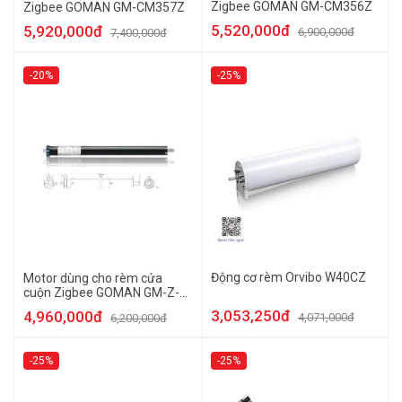
Zigbee GOMAN GM-CM356Z
Zigbee GOMAN GM-CM357Z
5,520,000đ
5,920,000đ
6,900,000đ
7,400,000đ
-20%
-25%
Động cơ rèm Orvibo W40CZ
Motor dùng cho rèm cửa
cuộn Zigbee GOMAN GM-Z-
TM360
3,053,250đ
4,960,000đ
4,071,000đ
6,200,000đ
-25%
-25%