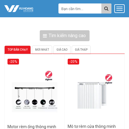
Tìm kiếm nâng cao
TOP BÁN CHẠY
MỚI NHẤT
GIÁ CAO
GIÁ THẤP
-20%
-20%
Mô tơ rèm cửa thông minh
Motor rèm ống thông minh