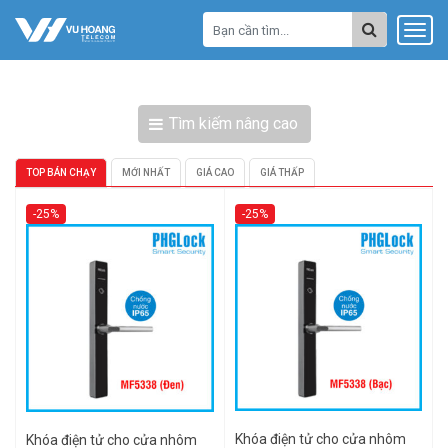
Tìm kiếm nâng cao
TOP BÁN CHẠY
MỚI NHẤT
GIÁ CAO
GIÁ THẤP
-25%
-25%
Khóa điện tử cho cửa nhôm
Khóa điện tử cho cửa nhôm