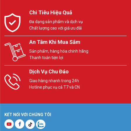
Chi Tiêu Hiệu Quả
Đa dạng sản phẩm và dịch vụ
Chất lượng cao với giá ưu đãi
An Tâm Khi Mua Sắm
Sản phẩm, hàng hóa chính hãng
Thanh toán tiện lợi
Dịch Vụ Chu Đáo
Giao hàng nhanh trong 24h
Hotline phục vụ cả T7 và CN
KẾT NỐI VỚI CHÚNG TÔI