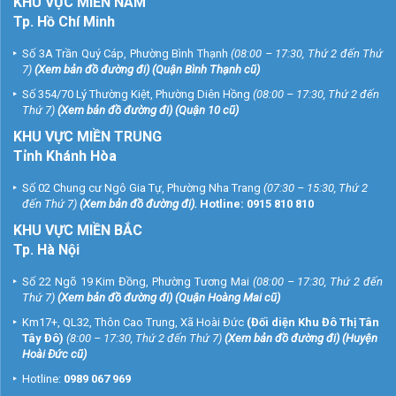
KHU
VỰC MIỀN NAM
Tp. Hồ Chí Minh
Số 3A Trần Quý Cáp, Phường Bình Thạnh
(08:00 – 17:30, Thứ 2 đến Thứ
7)
(
Xem bản đồ đường đi
) (Quận Bình Thạnh cũ)
Số 354/70 Lý Thường Kiệt, Phường Diên Hồng
(08:00 – 17:30, Thứ 2 đến
Thứ 7)
(
Xem bản đồ đường đi
) (Quận 10 cũ)
KHU VỰC MIỀN TRUNG
Tỉnh Khánh Hòa
Số 02 Chung cư Ngô Gia Tự, Phường Nha Trang
(07:30 – 15:30, Thứ 2
đến Thứ 7)
(
Xem bản đồ đường đi
).
Hotline:
0915 810 810
KHU VỰC MIỀN BẮC
Tp. Hà Nội
Số 22 Ngõ 19 Kim Đồng, Phường Tương Mai
(08:00 – 17:30, Thứ 2 đến
Thứ 7)
(
Xem bản đồ đường đi
) (Quận Hoàng Mai cũ)
Km17+, QL32, Thôn Cao Trung, Xã Hoài Đức
(Đối diện Khu Đô Thị Tân
Tây Đô)
(8:00 – 17:30, Thứ 2 đến Thứ 7)
(
Xem bản đồ đường đi
) (Huyện
Hoài Đức cũ)
Hotline:
0989 067 969