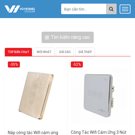
Tìm kiếm nâng cao
TOP BÁN CHẠY
MỚI NHẤT
GIÁ CAO
GIÁ THẤP
-35%
-52%
Công Tắc Wifi Cảm Ứng 3 Nút
Nắp công tắc Wifi cảm ứng