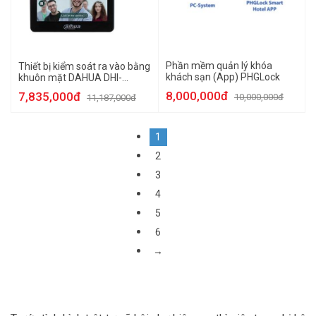
Phần mềm quản lý khóa
Thiết bị kiểm soát ra vào bằng
khách sạn (App) PHGLock
khuôn mặt DAHUA DHI-
ASI3213G-MW
8,000,000đ
7,835,000đ
10,000,000đ
11,187,000đ
1
2
3
4
5
6
→