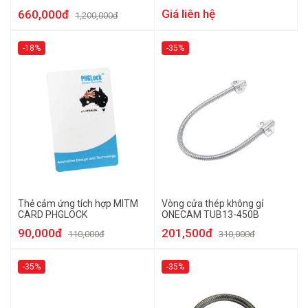
Giá liên hệ
660,000đ
1,200,000đ
-18%
-35%
Thẻ cảm ứng tích hợp MITM
Vòng cửa thép không gỉ
CARD PHGLOCK
ONECAM TUB13-450B
90,000đ
201,500đ
110,000đ
310,000đ
-35%
-35%