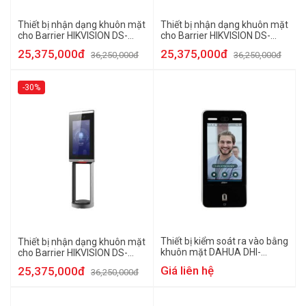
Thiết bị nhận dạng khuôn mặt
Thiết bị nhận dạng khuôn mặt
cho Barrier HIKVISION DS-
cho Barrier HIKVISION DS-
K5671-ZU
K5671-ZH
25,375,000đ
25,375,000đ
36,250,000đ
36,250,000đ
-30%
Thiết bị kiểm soát ra vào bằng
Thiết bị nhận dạng khuôn mặt
khuôn mặt DAHUA DHI-
cho Barrier HIKVISION DS-
ASI8214Y-V3
K5671-ZV
Giá liên hệ
25,375,000đ
36,250,000đ