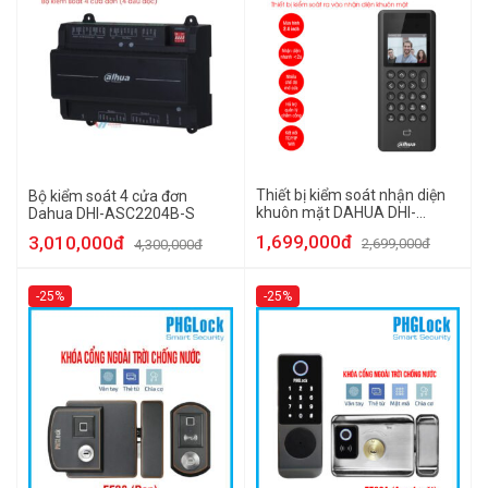
Thiết bị kiểm soát nhận diện
Bộ kiểm soát 4 cửa đơn
khuôn mặt DAHUA DHI-
Dahua DHI-ASC2204B-S
ASI3203E-W
1,699,000đ
3,010,000đ
2,699,000đ
4,300,000đ
-25%
-25%