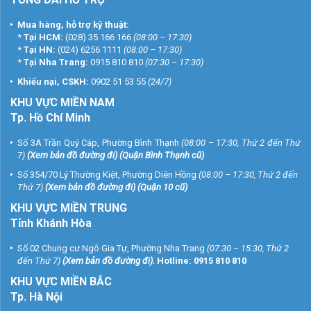
Mua hàng, hỗ trợ kỹ thuật:
*
Tại HCM:
(028) 35 166 166
(08:00 – 17:30)
*
Tại HN:
(024) 6256 1111
(08:00 – 17:30)
*
Tại Nha Trang:
0915 810 810
(07:30 – 17:30)
Khiếu nại, CSKH:
0902 51 53 55
(24/7)
KHU
VỰC MIỀN NAM
Tp. Hồ Chí Minh
Số 3A Trần Quý Cáp, Phường Bình Thạnh
(08:00 – 17:30, Thứ 2 đến Thứ
7)
(
Xem bản đồ đường đi
) (Quận Bình Thạnh cũ)
Số 354/70 Lý Thường Kiệt, Phường Diên Hồng
(08:00 – 17:30, Thứ 2 đến
Thứ 7)
(
Xem bản đồ đường đi
) (Quận 10 cũ)
KHU VỰC MIỀN TRUNG
Tỉnh Khánh Hòa
Số 02 Chung cư Ngô Gia Tự, Phường Nha Trang
(07:30 – 15:30, Thứ 2
đến Thứ 7)
(
Xem bản đồ đường đi
).
Hotline:
0915 810 810
KHU VỰC MIỀN BẮC
Tp. Hà Nội