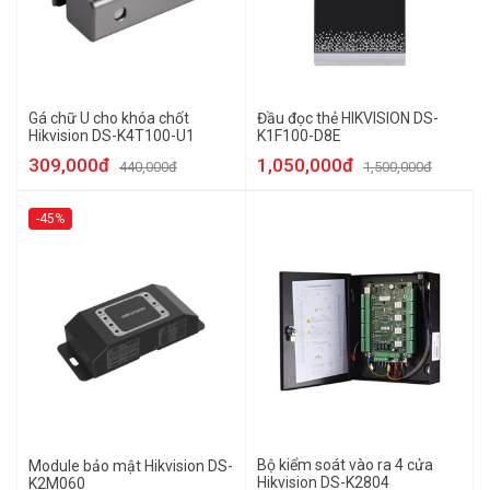
Gá chữ U cho khóa chốt
Đầu đọc thẻ HIKVISION DS-
Hikvision DS-K4T100-U1
K1F100-D8E
309,000đ
1,050,000đ
440,000đ
1,500,000đ
-45%
Bộ kiểm soát vào ra 4 cửa
Module bảo mật Hikvision DS-
Hikvision DS-K2804
K2M060