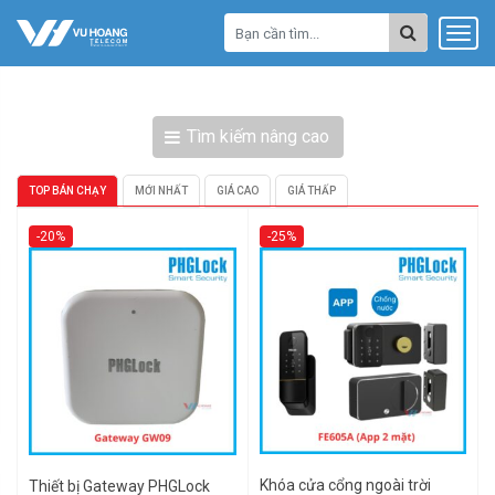
Tìm kiếm nâng cao
TOP BÁN CHẠY
MỚI NHẤT
GIÁ CAO
GIÁ THẤP
-20%
-25%
Khóa cửa cổng ngoài trời
Thiết bị Gateway PHGLock