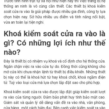
Trước tình hình trật tự xã hội như hiện nay thì việc trang bị hệ
thống an ninh là vô cùng cần thiết. Các thiết bị khoá kiểm
soát cửa ra vào là giải pháp được nhiều gia đình, công ty lựa
chọn hiện nay. Sở hữu nhiều ưu điểm và tính năng nổi bật,
vừa an toàn lại tiện nghi.
Khoá kiểm soát cửa ra vào là
gì? Có những lợi ích như thế
nào?
Đây là thiết bị có nhiệm vụ khoá và cố định cho hệ thống cửa.
Ngăn chặn việc ra vào cửa tự do. Đồng thời cũng không cho
mở cửa khi chưa nhận lệnh từ thiết bị điều khiển. Những thiết
bị này có thể là khoá hút từ hay khoá chốt, khoá ngầm điện
tử. Tuỳ vào loại cửa mà lựa chọn lắp đặt sao cho phù hợp.
Khoá kiểm soát cửa ra vào được lắp đặt giúp kiểm soát lượt
ra vào của từng người. Đảm bảo phát huy tính bảo mật cao.
Giám sát và quản lý dễ dàng vấn đề ra vào nhà, văn phòng,
cửa hàng…một cách hiện đại. Bên cạnh việc kiểm soát ra vào