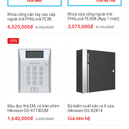
Khóa cửa cổng ngoài trời
Khóa cổng vân tay cao cấp
PHGLock FE36A (App 1 mặt)
ngoài trời PHGLock FE38
(Đen)
3,075,000đ
6,525,000đ
4,100,000đ
8,700,000đ
-30%
Đầu đọc thẻ EM, có bàn phím
Bộ kiểm soát vào ra 4 cửa
Hikvision DS-K1T802M
Hikvision DS-K2814
1,640,000đ
Giá liên hệ
2,359,000đ