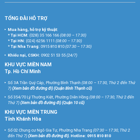
TỔNG ĐÀI HỖ TRỢ
Mua hàng, hỗ trợ kỹ thuật:
*
Tại HCM:
(028) 35 166 166
(08:00 – 17:30)
*
Tại HN:
(024) 6256 1111
(08:00 – 17:30)
*
Tại Nha Trang:
0915 810 810
(07:30 – 17:30)
Khiếu nại, CSKH:
0902 51 53 55
(24/7)
KHU
VỰC MIỀN NAM
Tp. Hồ Chí Minh
Số 3A Trần Quý Cáp, Phường Bình Thạnh
(08:00 – 17:30, Thứ 2 đến Thứ
7)
(
Xem bản đồ đường đi
) (Quận Bình Thạnh cũ)
Số 354/70 Lý Thường Kiệt, Phường Diên Hồng
(08:00 – 17:30, Thứ 2 đến
Thứ 7)
(
Xem bản đồ đường đi
) (Quận 10 cũ)
KHU VỰC MIỀN TRUNG
Tỉnh Khánh Hòa
Số 02 Chung cư Ngô Gia Tự, Phường Nha Trang
(07:30 – 17:30, Thứ 2
đến Thứ 7)
(
Xem bản đồ đường đi
).
Hotline:
0915 810 810