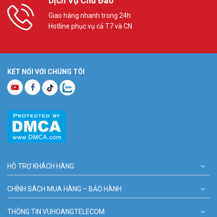
Dịch Vụ Chu Đáo
Giao hàng nhanh trong 24h
Hotline phục vụ cả T7 và CN
KẾT NỐI VỚI CHÚNG TÔI
HỖ TRỢ KHÁCH HÀNG
CHÍNH SÁCH MUA HÀNG – BẢO HÀNH
THÔNG TIN VUHOANGTELECOM