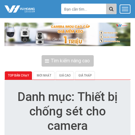
Tìm kiếm nâng cao
TOP BÁN CHẠY
MỚI NHẤT
GIÁ CAO
GIÁ THẤP
Danh mục: Thiết bị
chống sét cho
camera