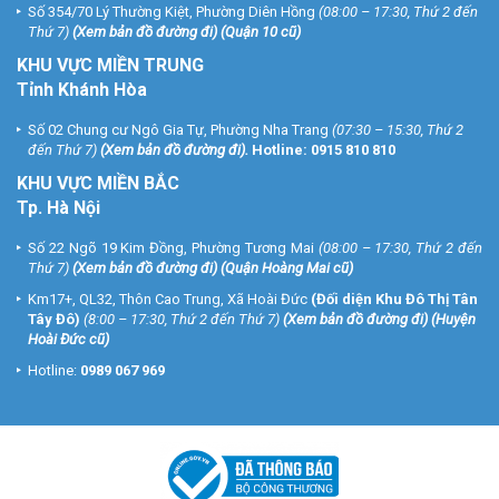
Số 354/70 Lý Thường Kiệt, Phường Diên Hồng
(08:00 – 17:30, Thứ 2 đến
Thứ 7)
(
Xem bản đồ đường đi
) (Quận 10 cũ)
KHU VỰC MIỀN TRUNG
Tỉnh Khánh Hòa
Số 02 Chung cư Ngô Gia Tự, Phường Nha Trang
(07:30 – 15:30, Thứ 2
đến Thứ 7)
(
Xem bản đồ đường đi
).
Hotline:
0915 810 810
KHU VỰC MIỀN BẮC
Tp. Hà Nội
Số 22 Ngõ 19 Kim Đồng, Phường Tương Mai
(08:00 – 17:30, Thứ 2 đến
Thứ 7)
(
Xem bản đồ đường đi
) (Quận Hoàng Mai cũ)
Km17+, QL32, Thôn Cao Trung, Xã Hoài Đức
(Đối diện Khu Đô Thị Tân
Tây Đô)
(8:00 – 17:30, Thứ 2 đến Thứ 7)
(
Xem bản đồ đường đi
) (Huyện
Hoài Đức cũ)
Hotline:
0989 067 969