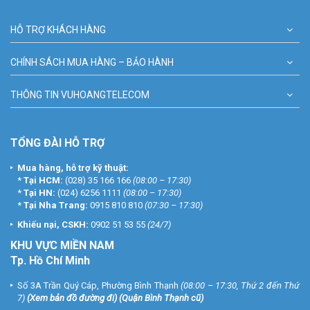
HỖ TRỢ KHÁCH HÀNG
CHÍNH SÁCH MUA HÀNG – BẢO HÀNH
THÔNG TIN VUHOANGTELECOM
TỔNG ĐÀI HỖ TRỢ
Mua hàng, hỗ trợ kỹ thuật:
*
Tại HCM:
(028) 35 166 166
(08:00 – 17:30)
*
Tại HN:
(024) 6256 1111
(08:00 – 17:30)
*
Tại Nha Trang:
0915 810 810
(07:30 – 17:30)
Khiếu nại, CSKH:
0902 51 53 55
(24/7)
KHU
VỰC MIỀN NAM
Tp. Hồ Chí Minh
Số 3A Trần Quý Cáp, Phường Bình Thạnh
(08:00 – 17:30, Thứ 2 đến Thứ
7)
(
Xem bản đồ đường đi
) (Quận Bình Thạnh cũ)