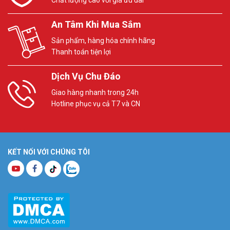
Chất lượng cao với giá ưu đãi
An Tâm Khi Mua Sắm
Sản phẩm, hàng hóa chính hãng
Thanh toán tiện lợi
Dịch Vụ Chu Đáo
Giao hàng nhanh trong 24h
Hotline phục vụ cả T7 và CN
KẾT NỐI VỚI CHÚNG TÔI