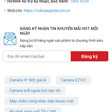
–
Hotline hỗ trợ kỹ thuật, bảo hành:
1900 9259
– Website:
https://vuhoangtelecom.vn
ĐĂNG KÝ NHẬN TIN KHUYẾN MÃI HOT MỖI
NGÀY
Đừng bỏ lỡ hàng ngàn sản phẩm từ chương trình siêu
hấp dẫn
Camera IP Wifi giá rẻ
Camera EZVIZ
Camera wifi ngoài trời nào tốt
Máy chấm công nhận diện khuôn mặt
Bộ phát sóng wifi TP-LINK