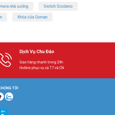
amera nhà xưởng
Switch Scodeno
on
Khóa cửa Goman
Dịch Vụ Chu Đáo
Giao hàng nhanh trong 24h
Hotline phục vụ cả T7 và CN
 CHÚNG TÔI