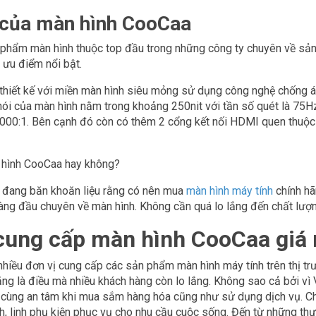
của màn hình CooCaa
 phẩm màn hình thuộc top đầu trong những công ty chuyên về sả
 ưu điểm nổi bật.
hiết kế với miền màn hình siêu mỏng sử dụng công nghệ chống án
ói của màn hình nằm trong khoảng 250nit với tần số quét là 75Hz.
00:1. Bên cạnh đó còn có thêm 2 cổng kết nối HDMI quen thuộc v
hình CooCaa hay không?
 đang băn khoăn liệu rằng có nên mua
màn hình máy tính
chính hã
hàng đầu chuyên về màn hình. Không cần quá lo lắng đến chất lư
 cung cấp màn hình CooCaa giá r
nhiều đơn vị cung cấp các sản phẩm màn hình máy tính trên thị trư
ng là điều mà nhiều khách hàng còn lo lắng. Không sao cả bởi vì
 cùng an tâm khi mua sắm hàng hóa cũng như sử dụng dịch vụ. Ch
h, linh phụ kiện phục vụ cho nhu cầu cuộc sống. Đến từ những thươ