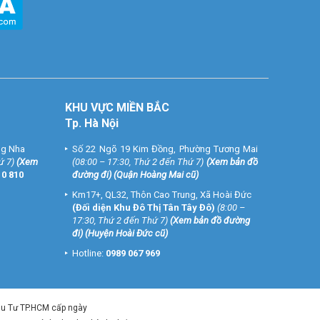
KHU VỰC MIỀN BẮC
Tp. Hà Nội
ng Nha
Số 22 Ngõ 19 Kim Đồng, Phường Tương Mai
ứ 7)
(
Xem
(08:00 – 17:30, Thứ 2 đến Thứ 7)
(
Xem bản đồ
10 810
đường đi
) (Quận Hoàng Mai cũ)
Km17+, QL32, Thôn Cao Trung, Xã Hoài Đức
(Đối diện Khu Đô Thị Tân Tây Đô)
(8:00 –
17:30, Thứ 2 đến Thứ 7)
(
Xem bản đồ đường
đi
) (Huyện Hoài Đức cũ)
Hotline:
0989 067 969
ầu Tư TP.HCM cấp ngày