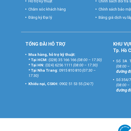
Hỗ trợ kỹ thuật
Chính sách đổi trả
Chăm sóc khách hàng
Chính sách bảo mật
Đăng ký Đại lý
Bảng giá dịch vụ lắp
TỔNG ĐÀI HỖ TRỢ
KHU
VỰ
Tp. Hồ 
Mua hàng, hỗ trợ kỹ thuật:
*
Tại HCM:
(028) 35 166 166
(08:00 – 17:30)
Số 3A T
*
Tại HN:
(024) 6256 1111
(08:00 – 17:30)
(08:00 –
*
Tại Nha Trang:
0915 810 810
(07:30 –
đường đi
17:30)
Số 354/7
Khiếu nại, CSKH:
0902 51 53 55
(24/7)
(08:00 –
đường đi