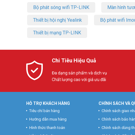
Bộ phát sóng wifi TP-LINK
Màn hình tươ
Thiết bị hội nghị Yealink
Bộ phát wifi Imo
Thiết bị mạng TP-LINK
Chi Tiêu Hiệu Quả
Đa dạng sản phẩm và dịch vụ
Chất lượng cao với giá ưu đãi
HỖ TRỢ KHÁCH HÀNG
CHÍNH SÁCH VÀ Q
Tiêu chí bán hàng
Chính sách giao nh
Hướng dẫn mua hàng
Chính sách bảo hà
Hình thức thanh toán
Chính sách dùng t