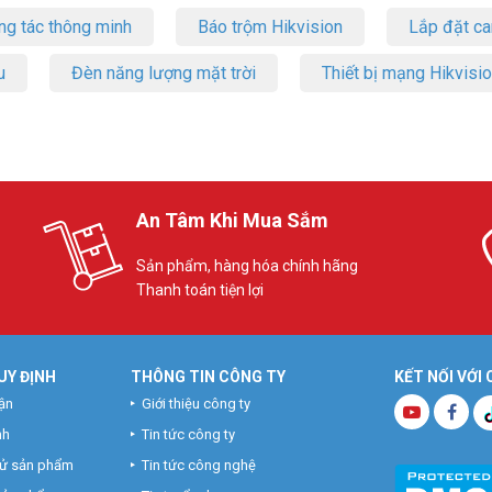
ng tác thông minh
Báo trộm Hikvision
Lắp đặt c
u
Đèn năng lượng mặt trời
Thiết bị mạng Hikvisi
An Tâm Khi Mua Sắm
Sản phẩm, hàng hóa chính hãng
Thanh toán tiện lợi
UY ĐỊNH
THÔNG TIN CÔNG TY
KẾT NỐI VỚI
ận
Giới thiệu công ty
nh
Tin tức công ty
hử sản phẩm
Tin tức công nghệ