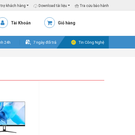
trợ khách hàng
Download tài liệu
Tra cứu bảo hành
Tài Khoản
Giỏ hàng
nh 24h
7 ngày đổi trả
Tin Công Nghệ