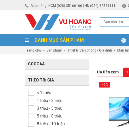
Mua hàng: HCM (028) 35166166 | HN (024) 62561111
DANH MỤC SẢN PHẨM
Trang chủ
»
Sản phẩm
»
Thiết bị Văn phòng - Gia đình
»
Màn hì
COOCAA
Ưu tiên xem
T
THEO TRỊ GIÁ
-40%
< 1 triệu
1 triệu - 3 triệu
3 triệu - 5 triệu
5 triệu - 8 triệu
8 triệu - 10 triệu