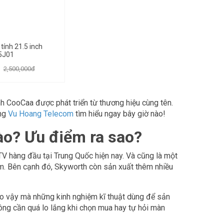
tính 21.5 inch
5J01
2,500,000đ
nh CooCaa được phát triển từ thương hiệu cùng tên.
ùng
Vu Hoang Telecom
tìm hiểu ngay bây giờ nào!
ào? Ưu điểm ra sao?
V hàng đầu tại Trung Quốc hiện nay. Và cũng là một
ăm. Bên cạnh đó, Skyworth còn sản xuất thêm nhiều
 do vậy mà những kinh nghiệm kĩ thuật dùng để sản
ng cần quá lo lắng khi chọn mua hay tự hỏi màn