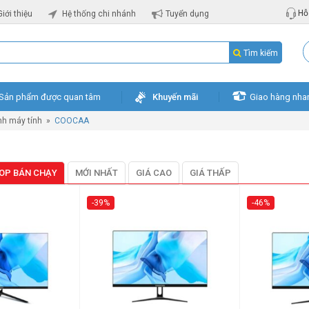
Hỗ 
Giới thiệu
Hệ thống chi nhánh
Tuyển dụng
Tìm kiếm
Sản phẩm được quan tâm
Khuyến mãi
Giao hàng nha
nh máy tính
»
COOCAA
OP BÁN CHẠY
MỚI NHẤT
GIÁ CAO
GIÁ THẤP
-39%
-46%