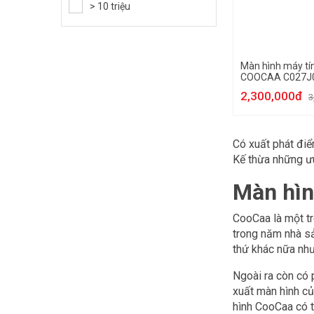
> 10 triệu
Màn hình máy tín
COOCAA C027J
2,300,000đ
3
Có xuất phát điể
Kế thừa những ư
Màn hìn
CooCaa là một tr
trong năm nhà sả
thứ khác nữa như 
Ngoài ra còn có 
xuất màn hình c
hình CooCaa có t