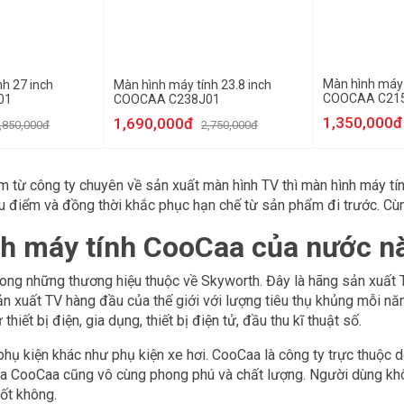
Màn hình máy 
h 27 inch
Màn hình máy tính 23.8 inch
COOCAA C21
01
COOCAA C238J01
1,350,000đ
1,690,000đ
,850,000đ
2,750,000đ
m từ công ty chuyên về sản xuất màn hình TV thì màn hình máy tí
u điểm và đồng thời khắc phục hạn chế từ sản phẩm đi trước. C
h máy tính CooCaa của nước n
ong những thương hiệu thuộc về Skyworth. Đây là hãng sản xuất T
n xuất TV hàng đầu của thế giới với lượng tiêu thụ khủng mỗi n
thiết bị điện, gia dụng, thiết bị điện tử, đầu thu kĩ thuật số.
phụ kiện khác như phụ kiện xe hơi. CooCaa là công ty trực thuộc
ủa CooCaa cũng vô cùng phong phú và chất lượng. Người dùng khô
ốt không.