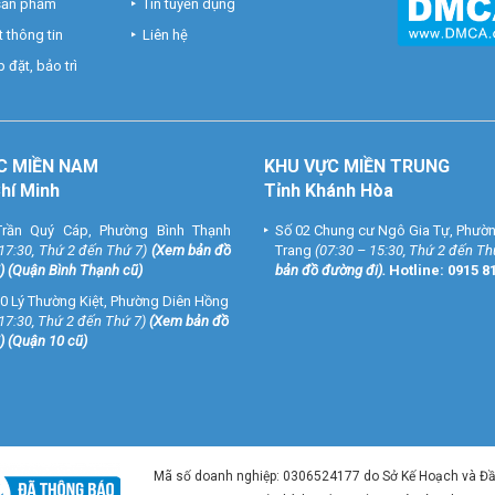
 sản phẩm
Tin tuyển dụng
 thông tin
Liên hệ
 đặt, bảo trì
C MIỀN NAM
KHU VỰC MIỀN TRUNG
Chí Minh
Tỉnh Khánh Hòa
rần Quý Cáp, Phường Bình Thạnh
Số 02 Chung cư Ngô Gia Tự, Phườ
 17:30, Thứ 2 đến Thứ 7)
(
Xem bản đồ
Trang
(07:30 – 15:30, Thứ 2 đến Th
) (Quận Bình Thạnh cũ)
bản đồ đường đi
).
Hotline:
0915 8
0 Lý Thường Kiệt, Phường Diên Hồng
 17:30, Thứ 2 đến Thứ 7)
(
Xem bản đồ
) (Quận 10 cũ)
Mã số doanh nghiệp: 0306524177 do Sở Kế Hoạch và Đ