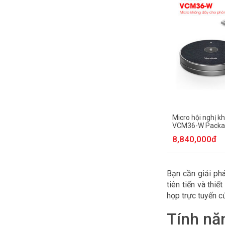
Micro hội nghị k
VCM36-W Packa
8,840,000đ
Bạn cần giải phá
tiên tiến và thi
họp trực tuyến c
Tính năn