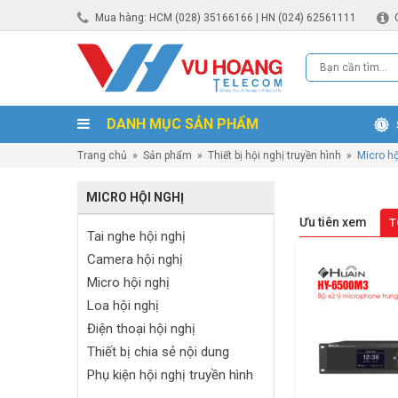
Mua hàng: HCM (028) 35166166 | HN (024) 62561111
DANH MỤC SẢN PHẨM
Trang chủ
»
Sản phẩm
»
Thiết bị hội nghị truyền hình
»
Micro hộ
MICRO HỘI NGHỊ
Ưu tiên xem
T
Tai nghe hội nghị
Camera hội nghị
Micro hội nghị
Loa hội nghị
Điện thoại hội nghị
Thiết bị chia sẻ nội dung
Phụ kiện hội nghị truyền hình