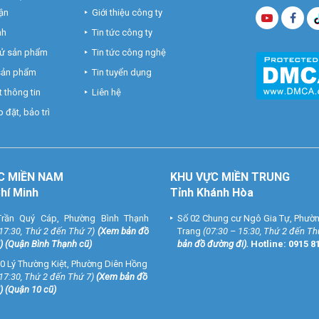
ận
Giới thiệu công ty
nh
Tin tức công ty
hử sản phẩm
Tin tức công nghệ
 sản phẩm
Tin tuyển dụng
 thông tin
Liên hệ
 đặt, bảo trì
C MIỀN NAM
KHU VỰC MIỀN TRUNG
Chí Minh
Tỉnh Khánh Hòa
rần Quý Cáp, Phường Bình Thạnh
Số 02 Chung cư Ngô Gia Tự, Phườ
 17:30, Thứ 2 đến Thứ 7)
(
Xem bản đồ
Trang
(07:30 – 15:30, Thứ 2 đến Th
) (Quận Bình Thạnh cũ)
bản đồ đường đi
).
Hotline:
0915 8
0 Lý Thường Kiệt, Phường Diên Hồng
 17:30, Thứ 2 đến Thứ 7)
(
Xem bản đồ
) (Quận 10 cũ)