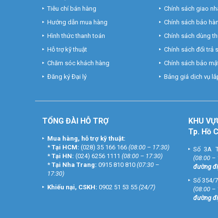
Tiêu chí bán hàng
Chính sách giao nh
Hướng dẫn mua hàng
Chính sách bảo hà
Hình thức thanh toán
Chính sách dùng t
Hỗ trợ kỹ thuật
Chính sách đổi trả
Chăm sóc khách hàng
Chính sách bảo mật
Đăng ký Đại lý
Bảng giá dịch vụ lắp
TỔNG ĐÀI HỖ TRỢ
KHU
VỰ
Tp. Hồ 
Mua hàng, hỗ trợ kỹ thuật:
*
Tại HCM:
(028) 35 166 166
(08:00 – 17:30)
Số 3A T
*
Tại HN:
(024) 6256 1111
(08:00 – 17:30)
(08:00 –
*
Tại Nha Trang:
0915 810 810
(07:30 –
đường đi
17:30)
Số 354/7
Khiếu nại, CSKH:
0902 51 53 55
(24/7)
(08:00 –
đường đi