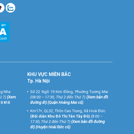
KHU VỰC MIỀN BẮC
Tp. Hà Nội
ng Nha
Số 22 Ngõ 19 Kim Đồng, Phường Tương Mai
ứ 7)
(
Xem
(08:00 – 17:30, Thứ 2 đến Thứ 7)
(
Xem bản đồ
10 810
đường đi
) (Quận Hoàng Mai cũ)
Km17+, QL32, Thôn Cao Trung, Xã Hoài Đức
(Đối diện Khu Đô Thị Tân Tây Đô)
(8:00 –
17:30, Thứ 2 đến Thứ 7)
(
Xem bản đồ đường
đi
) (Huyện Hoài Đức cũ)