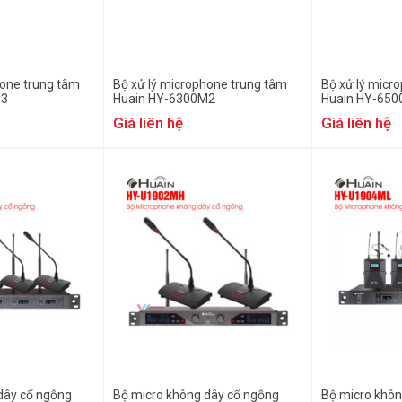
hone trung tâm
Bộ xử lý microphone trung tâm
Bộ xử lý micr
M3
Huain HY-6300M2
Huain HY-65
Giá liên hệ
Giá liên hệ
dây cổ ngỗng
Bộ micro không dây cổ ngỗng
Bộ micro khôn