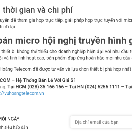
 thời gian và chi phí
huyển để tham gia họp trực tiếp, giải pháp họp trực tuyến với m
í đi lại.
bán micro hội nghị truyền hình g
à thiết bị không thể thiếu cho doanh nghiệp hiện đại với nhu cầu
ội và tính linh hoạt cao, sản phẩm đáp ứng hoàn hảo mọi nhu cầu g
Hoàng Telecom để được tư vấn và lựa chọn thiết bị phù hợp nhất
M – Hệ Thống Bán Lẻ Với Giá Sỉ
àng:
Tại HCM (028) 35 166 166 – Tại HN (024) 6256 1111 – Tạ
s://vuhoangtelecom.vn
MỖI NGÀY
nh siêu hấp dẫn