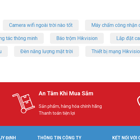
Camera wifi ngoài trời nào tốt
Máy chấm công nhận d
ng tác thông minh
Báo trộm Hikvision
Lắp đặt c
u
Đèn năng lượng mặt trời
Thiết bị mạng Hikvisi
An Tâm Khi Mua Sắm
Sản phẩm, hàng hóa chính hãng
Thanh toán tiện lợi
UY ĐỊNH
THÔNG TIN CÔNG TY
KẾT NỐI VỚI