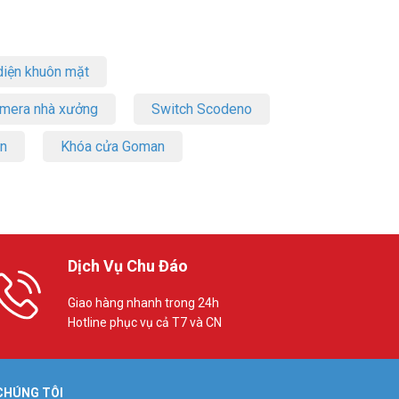
iện khuôn mặt
amera nhà xưởng
Switch Scodeno
on
Khóa cửa Goman
Dịch Vụ Chu Đáo
Giao hàng nhanh trong 24h
Hotline phục vụ cả T7 và CN
 CHÚNG TÔI