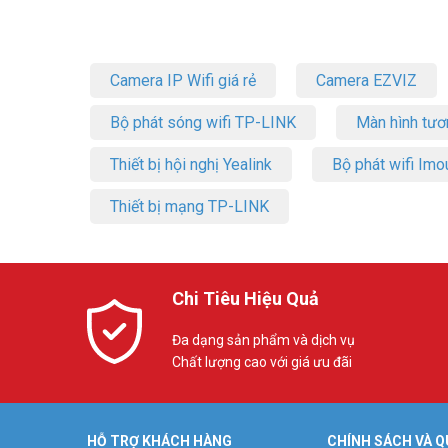
Camera IP Wifi giá rẻ
Camera EZVIZ
Bộ phát sóng wifi TP-LINK
Màn hình tươ
Thiết bị hội nghị Yealink
Bộ phát wifi Imo
Thiết bị mạng TP-LINK
Chi Tiêu Hiệu Quả
Đa dạng sản phẩm và dịch vụ
Chất lượng cao với giá ưu đãi
HỖ TRỢ KHÁCH HÀNG
CHÍNH SÁCH VÀ Q