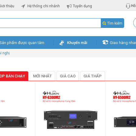
Hỗ 
Giới thiệu
Hệ thống chi nhánh
Tuyển dụng
Tìm kiếm
Sản phẩm được quan tâm
Khuyến mãi
Giao hàng nha
i nghị
OP BÁN CHẠY
MỚI NHẤT
GIÁ CAO
GIÁ THẤP