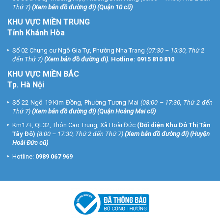
Thứ 7)
(
Xem bản đồ đường đi
) (Quận 10 cũ)
KHU VỰC MIỀN TRUNG
Tỉnh Khánh Hòa
Số 02 Chung cư Ngô Gia Tự, Phường Nha Trang
(07:30 – 15:30, Thứ 2
đến Thứ 7)
(
Xem bản đồ đường đi
).
Hotline:
0915 810 810
KHU VỰC MIỀN BẮC
Tp. Hà Nội
Số 22 Ngõ 19 Kim Đồng, Phường Tương Mai
(08:00 – 17:30, Thứ 2 đến
Thứ 7)
(
Xem bản đồ đường đi
) (Quận Hoàng Mai cũ)
Km17+, QL32, Thôn Cao Trung, Xã Hoài Đức
(Đối diện Khu Đô Thị Tân
Tây Đô)
(8:00 – 17:30, Thứ 2 đến Thứ 7)
(
Xem bản đồ đường đi
) (Huyện
Hoài Đức cũ)
Hotline:
0989 067 969