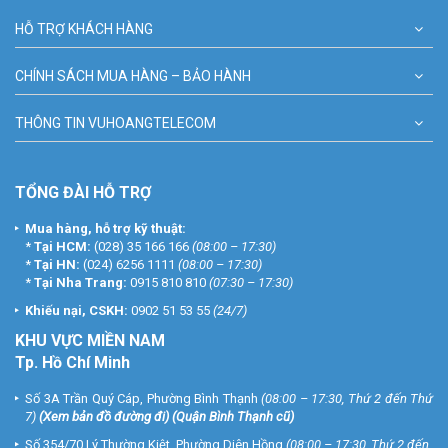
HỖ TRỢ KHÁCH HÀNG
CHÍNH SÁCH MUA HÀNG – BẢO HÀNH
THÔNG TIN VUHOANGTELECOM
TỔNG ĐÀI HỖ TRỢ
Mua hàng, hỗ trợ kỹ thuật:
*
Tại HCM:
(028) 35 166 166
(08:00 – 17:30)
*
Tại HN:
(024) 6256 1111
(08:00 – 17:30)
*
Tại Nha Trang:
0915 810 810
(07:30 – 17:30)
Khiếu nại, CSKH:
0902 51 53 55
(24/7)
KHU
VỰC MIỀN NAM
Tp. Hồ Chí Minh
Số 3A Trần Quý Cáp, Phường Bình Thạnh
(08:00 – 17:30, Thứ 2 đến Thứ
7)
(
Xem bản đồ đường đi
) (Quận Bình Thạnh cũ)
Số 354/70 Lý Thường Kiệt, Phường Diên Hồng
(08:00 – 17:30, Thứ 2 đến