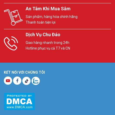
An Tâm Khi Mua Sắm
Sản phẩm, hàng hóa chính hãng
Thanh toán tiện lợi
Dịch Vụ Chu Đáo
Giao hàng nhanh trong 24h
Hotline phục vụ cả T7 và CN
KẾT NỐI VỚI CHÚNG TÔI