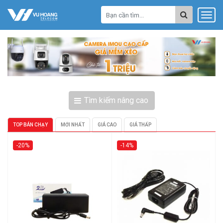
Tìm kiếm nâng cao
TOP BÁN CHẠY
MỚI NHẤT
GIÁ CAO
GIÁ THẤP
-20%
-14%