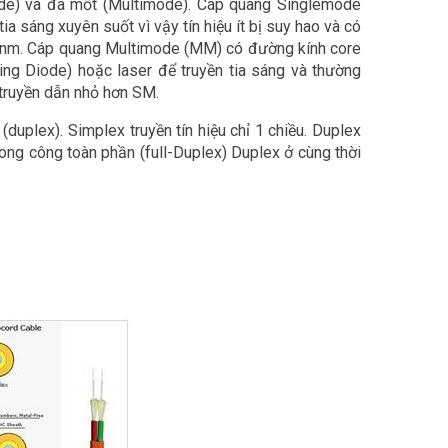
mode) và đa mốt (Multimode). Cáp quang Singlemode
 sáng xuyên suốt vì vậy tín hiệu ít bị suy hao và có
0nm. Cáp quang Multimode (MM) có đường kính core
g Diode) hoặc laser để truyền tia sáng và thường
truyền dẫn nhỏ hơn SM.
duplex). Simplex truyền tín hiệu chỉ 1 chiều. Duplex
song công toàn phần (full-Duplex) Duplex ở cùng thời