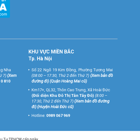
KHU VỰC MIỀN BẮC
Tp. Hà Nội
ng Nha
Số 22 Ngõ 19 Kim Đồng, Phường Tương Mai
ứ 7)
(
Xem
(08:00 – 17:30, Thứ 2 đến Thứ 7)
(
Xem bản đồ
10 810
đường đi
) (Quận Hoàng Mai cũ)
Km17+, QL32, Thôn Cao Trung, Xã Hoài Đức
(Đối diện Khu Đô Thị Tân Tây Đô)
(8:00 –
17:30, Thứ 2 đến Thứ 7)
(
Xem bản đồ đường
đi
) (Huyện Hoài Đức cũ)
Hotline:
0989 067 969
ầu Tư TP.HCM cấp ngày