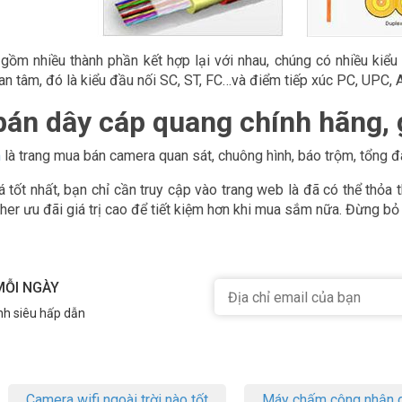
gồm nhiều thành phần kết hợp lại với nhau, chúng có nhiều ki
n tâm, đó là kiểu đầu nối SC, ST, FC…và điểm tiếp xúc PC, UPC, 
bán dây cáp quang chính hãng, g
m
là trang mua bán camera quan sát, chuông hình, báo trộm, tổng đà
 tốt nhất, bạn chỉ cần truy cập vào trang web là đã có thể thỏa 
her ưu đãi giá trị cao để tiết kiệm hơn khi mua sắm nữa. Đừng bỏ 
MỖI NGÀY
nh siêu hấp dẫn
Camera wifi ngoài trời nào tốt
Máy chấm công nhận d