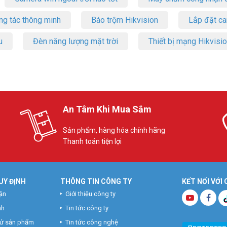
ng tác thông minh
Báo trộm Hikvision
Lắp đặt c
u
Đèn năng lượng mặt trời
Thiết bị mạng Hikvisi
An Tâm Khi Mua Sắm
Sản phẩm, hàng hóa chính hãng
Thanh toán tiện lợi
UY ĐỊNH
THÔNG TIN CÔNG TY
KẾT NỐI VỚI
ận
Giới thiệu công ty
nh
Tin tức công ty
hử sản phẩm
Tin tức công nghệ