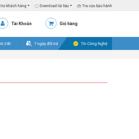
trợ khách hàng
Download tài liệu
Tra cứu bảo hành
Tài Khoản
Giỏ hàng
nh 24h
7 ngày đổi trả
Tin Công Nghệ