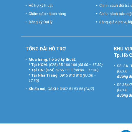
Hỗ trợ kỹ thuật
Chính sách đổi trả
Chăm sóc khách hàng
Chính sách bảo mật
Đăng ký Đại lý
Bảng giá dịch vụ lắp
TỔNG ĐÀI HỖ TRỢ
KHU
VỰ
Tp. Hồ 
Mua hàng, hỗ trợ kỹ thuật:
*
Tại HCM:
(028) 35 166 166
(08:00 – 17:30)
Số 3A T
*
Tại HN:
(024) 6256 1111
(08:00 – 17:30)
(08:00 –
*
Tại Nha Trang:
0915 810 810
(07:30 –
đường đi
17:30)
Số 354/7
Khiếu nại, CSKH:
0902 51 53 55
(24/7)
(08:00 –
đường đi