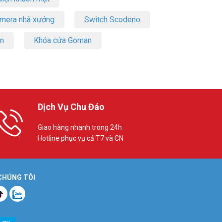
amera nhà xưởng
Switch Scodeno
on
Khóa cửa Goman
Dịch Vụ Chu Đáo
Giao hàng nhanh trong 24h
Hotline phục vụ cả T7 và CN
 CHÚNG TÔI