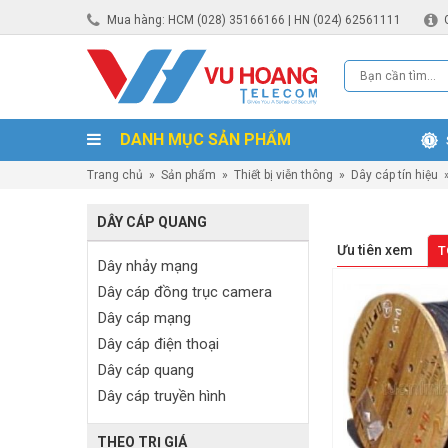
Mua hàng: HCM (028) 35166166 | HN (024) 62561111
DANH MỤC SẢN PHẨM
Trang chủ
»
Sản phẩm
»
Thiết bị viễn thông
»
Dây cáp tín hiệu
DÂY CÁP QUANG
Ưu tiên xem
T
Dây nhảy mạng
Dây cáp đồng trục camera
Dây cáp mạng
Dây cáp điện thoại
Dây cáp quang
Dây cáp truyền hình
THEO TRỊ GIÁ