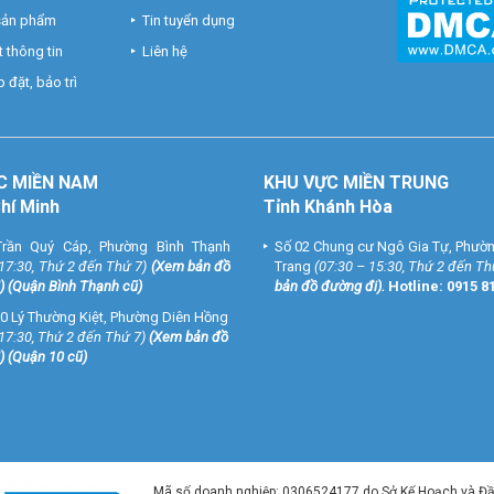
 sản phẩm
Tin tuyển dụng
 thông tin
Liên hệ
 đặt, bảo trì
C MIỀN NAM
KHU VỰC MIỀN TRUNG
Chí Minh
Tỉnh Khánh Hòa
rần Quý Cáp, Phường Bình Thạnh
Số 02 Chung cư Ngô Gia Tự, Phườ
 17:30, Thứ 2 đến Thứ 7)
(
Xem bản đồ
Trang
(07:30 – 15:30, Thứ 2 đến Th
) (Quận Bình Thạnh cũ)
bản đồ đường đi
).
Hotline:
0915 8
0 Lý Thường Kiệt, Phường Diên Hồng
 17:30, Thứ 2 đến Thứ 7)
(
Xem bản đồ
) (Quận 10 cũ)
Mã số doanh nghiệp: 0306524177 do Sở Kế Hoạch và Đ