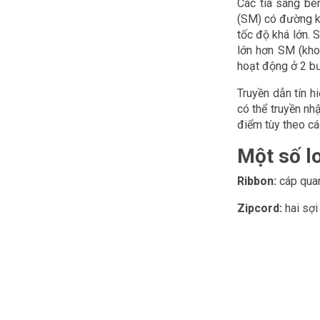
Các tia sáng bê
(SM) có đường kí
tốc độ khá lớn.
lớn hơn SM (kho
hoạt động ở 2 b
Truyền dẫn tín h
có thể truyền nh
điểm tùy theo cá
Một số l
Ribbon:
cáp quan
Zipcord:
hai sợi