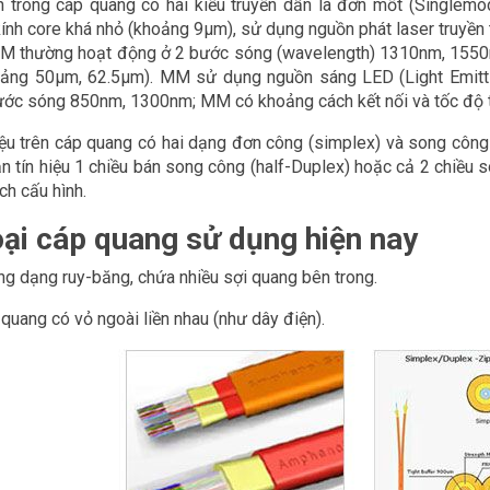
n trong cáp quang có hai kiểu truyền dẫn là đơn mốt (Single
nh core khá nhỏ (khoảng 9µm), sử dụng nguồn phát laser truyền tia
 SM thường hoạt động ở 2 bước sóng (wavelength) 1310nm, 155
ảng 50µm, 62.5µm). MM sử dụng nguồn sáng LED (Light Emittin
ước sóng 850nm, 1300nm; MM có khoảng cách kết nối và tốc độ 
iệu trên cáp quang có hai dạng đơn công (simplex) và song công (
ận tín hiệu 1 chiều bán song công (half-Duplex) hoặc cả 2 chiều 
ch cấu hình.
oại cáp quang sử dụng hiện nay
g dạng ruy-băng, chứa nhiều sợi quang bên trong.
 quang có vỏ ngoài liền nhau (như dây điện).