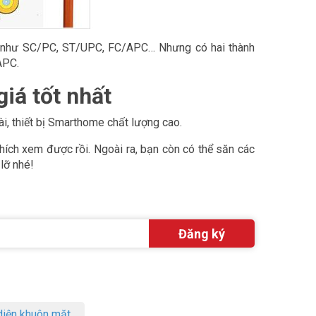
ểu như SC/PC, ST/UPC, FC/APC… Nhưng có hai thành
APC.
iá tốt nhất
i, thiết bị Smarthome chất lượng cao.
thích xem được rồi. Ngoài ra, bạn còn có thể săn các
lỡ nhé!
iện khuôn mặt