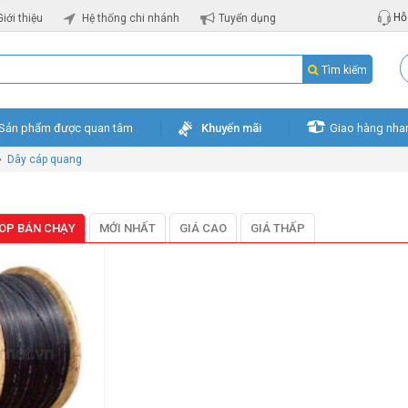
Hỗ 
Giới thiệu
Hệ thống chi nhánh
Tuyển dụng
Tìm kiếm
Sản phẩm được quan tâm
Khuyến mãi
Giao hàng nha
»
Dây cáp quang
OP BÁN CHẠY
MỚI NHẤT
GIÁ CAO
GIÁ THẤP