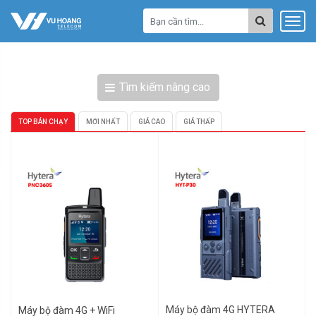
Tìm kiếm nâng cao
TOP BÁN CHẠY
MỚI NHẤT
GIÁ CAO
GIÁ THẤP
Máy bộ đàm 4G HYTERA
Máy bộ đàm 4G + WiFi