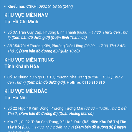
Khiếu nại, CSKH:
0902 51 53 55
(24/7)
KHU
VỰC MIỀN NAM
Tp. Hồ Chí Minh
Số 3A Trần Quý Cáp, Phường Bình Thạnh
(08:00 – 17:30, Thứ 2 đến Thứ
7)
(
Xem bản đồ đường đi
) (Quận Bình Thạnh cũ)
Số 354/70 Lý Thường Kiệt, Phường Diên Hồng
(08:00 – 17:30, Thứ 2 đến
Thứ 7)
(
Xem bản đồ đường đi
) (Quận 10 cũ)
KHU VỰC MIỀN TRUNG
Tỉnh Khánh Hòa
Số 02 Chung cư Ngô Gia Tự, Phường Nha Trang
(07:30 – 15:30, Thứ 2
đến Thứ 7)
(
Xem bản đồ đường đi
).
Hotline:
0915 810 810
KHU VỰC MIỀN BẮC
Tp. Hà Nội
Số 22 Ngõ 19 Kim Đồng, Phường Tương Mai
(08:00 – 17:30, Thứ 2 đến
Thứ 7)
(
Xem bản đồ đường đi
) (Quận Hoàng Mai cũ)
Km17+, QL32, Thôn Cao Trung, Xã Hoài Đức
(Đối diện Khu Đô Thị Tân
Tây Đô)
(8:00 – 17:30, Thứ 2 đến Thứ 7)
(
Xem bản đồ đường đi
) (Huyện