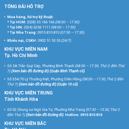
TỔNG ĐÀI HỖ TRỢ
Mua hàng, hỗ trợ kỹ thuật:
*
Tại HCM:
(028) 35 166 166
(08:00 – 17:30)
*
Tại HN:
(024) 6256 1111
(08:00 – 17:30)
*
Tại Nha Trang:
0915 810 810
(07:30 – 17:30)
Khiếu nại, CSKH:
0902 51 53 55
(24/7)
KHU
VỰC MIỀN NAM
Tp. Hồ Chí Minh
Số 3A Trần Quý Cáp, Phường Bình Thạnh
(08:00 – 17:30, Thứ 2 đến Thứ
7)
(
Xem bản đồ đường đi
) (Quận Bình Thạnh cũ)
Số 354/70 Lý Thường Kiệt, Phường Diên Hồng
(08:00 – 17:30, Thứ 2 đến
Thứ 7)
(
Xem bản đồ đường đi
) (Quận 10 cũ)
KHU VỰC MIỀN TRUNG
Tỉnh Khánh Hòa
Số 02 Chung cư Ngô Gia Tự, Phường Nha Trang
(07:30 – 15:30, Thứ 2
đến Thứ 7)
(
Xem bản đồ đường đi
).
Hotline:
0915 810 810
KHU VỰC MIỀN BẮC