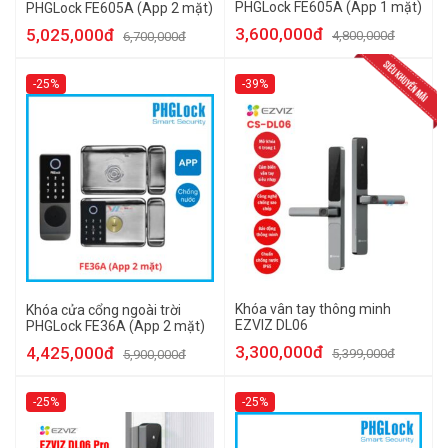
PHGLock FE605A (App 1 mặt)
PHGLock FE605A (App 2 mặt)
3,600,000đ
5,025,000đ
4,800,000đ
6,700,000đ
-25%
-39%
Khóa vân tay thông minh
Khóa cửa cổng ngoài trời
EZVIZ DL06
PHGLock FE36A (App 2 mặt)
3,300,000đ
4,425,000đ
5,399,000đ
5,900,000đ
-25%
-25%