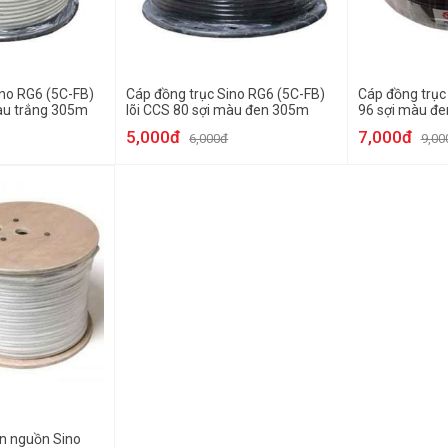
ino RG6 (5C-FB)
Cáp đồng trục Sino RG6 (5C-FB)
Cáp đồng trục 
màu trắng 305m
lõi CCS 80 sợi màu đen 305m
96 sợi màu đe
(200m)
5,000đ
7,000đ
6,000đ
9,00
ền nguồn Sino