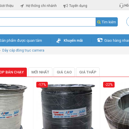
Hỗ 
Giới thiệu
Hệ thống chi nhánh
Tuyển dụng
Tìm kiếm
Sản phẩm được quan tâm
Khuyến mãi
Giao hàng nha
»
Dây cáp đồng trục camera
OP BÁN CHẠY
MỚI NHẤT
GIÁ CAO
GIÁ THẤP
-17%
-22%