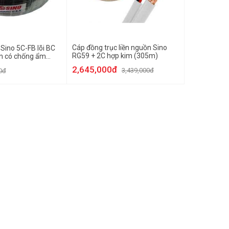
Cáp đồng trục liền nguồn Sino
Sino 5C-FB lõi BC
RG59 + 2C hợp kim (305m)
n có chống ẩm
2,645,000đ
3,439,000đ
0đ