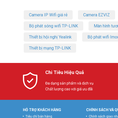
Camera IP Wifi giá rẻ
Camera EZVIZ
Bộ phát sóng wifi TP-LINK
Màn hình tươ
Thiết bị hội nghị Yealink
Bộ phát wifi Imo
Thiết bị mạng TP-LINK
Chi Tiêu Hiệu Quả
Đa dạng sản phẩm và dịch vụ
Chất lượng cao với giá ưu đãi
HỖ TRỢ KHÁCH HÀNG
CHÍNH SÁCH VÀ Q
Tiêu chí bán hàng
Chính sách giao nh