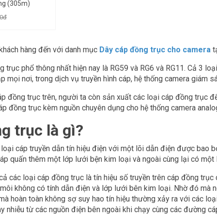
ồng (305m)
00đ
khách hàng đến với danh mục
Dây cáp đồng trục cho camera
t
g trục phổ thông nhất hiện nay là RG59 và RG6 và RG11. Cả 3 loạ
ắp mọi nơi, trong dịch vụ truyền hình cáp, hệ thống camera giám sá
áp đồng trục trên, người ta còn sản xuất các loại cáp đồng trục 
áp đồng trục kèm nguồn chuyên dụng cho hệ thống camera analo
 trục là gì?
 loại cáp truyền dẫn tín hiệu điện với một lõi dẫn điện được bao b
áp quấn thêm một lớp lưới bện kim loại và ngoài cùng lại có một 
ả các loại cáp đồng trục là tín hiệu số truyền trên cáp đồng trục 
 môi không có tính dẫn điện và lớp lưới bên kim loại. Nhờ đó mà 
 mà hoàn toàn không sợ suy hao tín hiệu thường xảy ra với các loại
y nhiễu từ các nguồn điện bên ngoài khi chạy cùng các đường cá