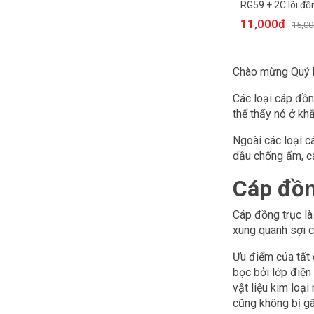
RG59 + 2C lõi đ
11,000đ
15,0
Chào mừng Quý 
Các loại cáp đồn
thể thấy nó ở kh
Ngoài các loại c
dầu chống ẩm, c
Cáp đồng
Cáp đồng trục là
xung quanh sợi c
Ưu điểm của tất c
bọc bởi lớp điện
vật liệu kim loại
cũng không bị gâ