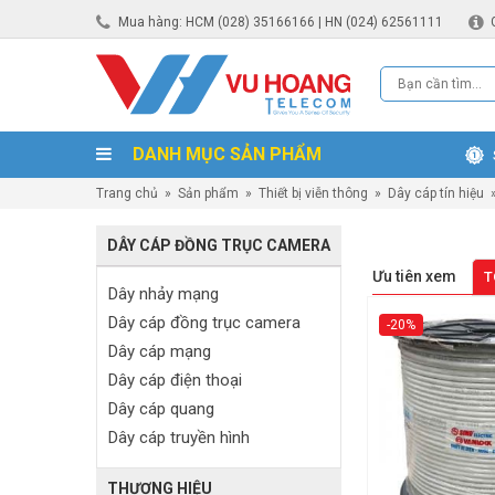
Mua hàng: HCM (028) 35166166 | HN (024) 62561111
DANH MỤC SẢN PHẨM
Trang chủ
»
Sản phẩm
»
Thiết bị viễn thông
»
Dây cáp tín hiệu
DÂY CÁP ĐỒNG TRỤC CAMERA
Ưu tiên xem
T
Dây nhảy mạng
Dây cáp đồng trục camera
-20%
Dây cáp mạng
Dây cáp điện thoại
Dây cáp quang
Dây cáp truyền hình
THƯƠNG HIỆU