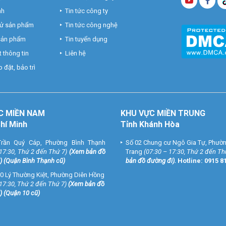
nh
Tin tức công ty
hử sản phẩm
Tin tức công nghệ
 sản phẩm
Tin tuyển dụng
 thông tin
Liên hệ
 đặt, bảo trì
C MIỀN NAM
KHU VỰC MIỀN TRUNG
Chí Minh
Tỉnh Khánh Hòa
rần Quý Cáp, Phường Bình Thạnh
Số 02 Chung cư Ngô Gia Tự, Phườ
 17:30, Thứ 2 đến Thứ 7)
(
Xem bản đồ
Trang
(07:30 – 17:30, Thứ 2 đến Th
) (Quận Bình Thạnh cũ)
bản đồ đường đi
).
Hotline:
0915 8
0 Lý Thường Kiệt, Phường Diên Hồng
 17:30, Thứ 2 đến Thứ 7)
(
Xem bản đồ
) (Quận 10 cũ)