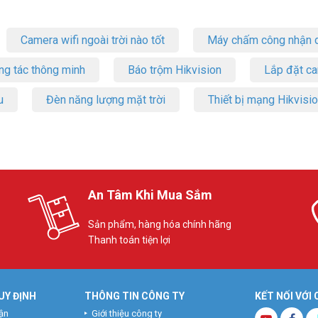
Camera wifi ngoài trời nào tốt
Máy chấm công nhận d
ng tác thông minh
Báo trộm Hikvision
Lắp đặt c
u
Đèn năng lượng mặt trời
Thiết bị mạng Hikvisi
An Tâm Khi Mua Sắm
Sản phẩm, hàng hóa chính hãng
Thanh toán tiện lợi
UY ĐỊNH
THÔNG TIN CÔNG TY
KẾT NỐI VỚI
ận
Giới thiệu công ty