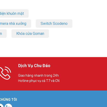
iện khuôn mặt
amera nhà xưởng
Switch Scodeno
on
Khóa cửa Goman
Dịch Vụ Chu Đáo
Giao hàng nhanh trong 24h
Hotline phục vụ cả T7 và CN
 CHÚNG TÔI