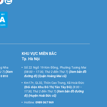
KHU VỰC MIỀN BẮC
Tp. Hà Nội
ng Nha
Số 22 Ngõ 19 Kim Đồng, Phường Tương Mai
ứ 7)
(
Xem
(08:00 – 17:30, Thứ 2 đến Thứ 7)
(
Xem bản đồ
10 810
đường đi
) (Quận Hoàng Mai cũ)
Km17+, QL32, Thôn Cao Trung, Xã Hoài Đức
(Đối diện Khu Đô Thị Tân Tây Đô)
(8:00 –
17:30, Thứ 2 đến Thứ 7)
(
Xem bản đồ đường
đi
) (Huyện Hoài Đức cũ)
Hotline:
0989 067 969