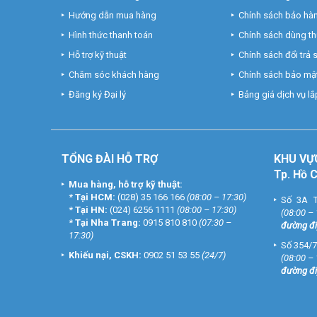
Hướng dẫn mua hàng
Chính sách bảo hà
Hình thức thanh toán
Chính sách dùng t
Hỗ trợ kỹ thuật
Chính sách đổi trả
Chăm sóc khách hàng
Chính sách bảo mật
Đăng ký Đại lý
Bảng giá dịch vụ lắp
TỔNG ĐÀI HỖ TRỢ
KHU
VỰ
Tp. Hồ 
Mua hàng, hỗ trợ kỹ thuật:
*
Tại HCM:
(028) 35 166 166
(08:00 – 17:30)
Số 3A T
*
Tại HN:
(024) 6256 1111
(08:00 – 17:30)
(08:00 –
*
Tại Nha Trang:
0915 810 810
(07:30 –
đường đi
17:30)
Số 354/7
Khiếu nại, CSKH:
0902 51 53 55
(24/7)
(08:00 –
đường đi