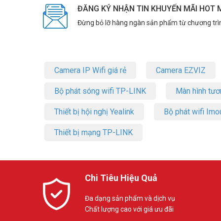
ĐĂNG KÝ NHẬN TIN KHUYẾN MÃI HOT 
Đừng bỏ lỡ hàng ngàn sản phẩm từ chương trì
Camera IP Wifi giá rẻ
Camera EZVIZ
Bộ phát sóng wifi TP-LINK
Màn hình tươ
Thiết bị hội nghị Yealink
Bộ phát wifi Imo
Thiết bị mạng TP-LINK
Chi Tiêu Hiệu Quả
Đa dạng sản phẩm và dịch vụ
Chất lượng cao với giá ưu đãi