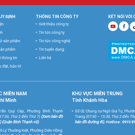
UY ĐỊNH
THÔNG TIN CÔNG TY
KẾT NỐI VỚI
ận
Giới thiệu công ty
nh
Tin tức công ty
hử sản phẩm
Tin tức công nghệ
 sản phẩm
Tin tuyển dụng
 thông tin
Liên hệ
 đặt, bảo trì
C MIỀN NAM
KHU VỰC MIỀN TRUNG
Chí Minh
Tỉnh Khánh Hòa
rần Quý Cáp, Phường Bình Thạnh
Số 02 Chung cư Ngô Gia Tự, Phườ
 17:30, Thứ 2 đến Thứ 7)
(
Xem bản đồ
Trang
(07:30 – 15:30, Thứ 2 đến Th
) (Quận Bình Thạnh cũ)
bản đồ đường đi
).
Hotline:
0915 8
0 Lý Thường Kiệt, Phường Diên Hồng