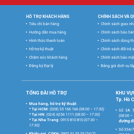
HỖ TRỢ KHÁCH HÀNG
CHÍNH SÁCH VÀ Q
Tiêu chí bán hàng
Chính sách giao nh
Hướng dẫn mua hàng
Chính sách bảo hà
Hình thức thanh toán
Chính sách dùng t
Hỗ trợ kỹ thuật
Chính sách đổi trả
Chăm sóc khách hàng
Chính sách bảo mật
Đăng ký Đại lý
Bảng giá dịch vụ lắp
TỔNG ĐÀI HỖ TRỢ
KHU
VỰ
Tp. Hồ 
Mua hàng, hỗ trợ kỹ thuật:
*
Tại HCM:
(028) 35 166 166
(08:00 – 17:30)
Số 3A T
*
Tại HN:
(024) 6256 1111
(08:00 – 17:30)
(08:00 –
*
Tại Nha Trang:
0915 810 810
(07:30 –
đường đi
17:30)
Số 354/7
Khiếu nại, CSKH:
0902 51 53 55
(24/7)