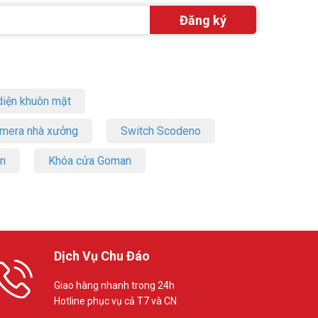
iện khuôn mặt
amera nhà xưởng
Switch Scodeno
on
Khóa cửa Goman
Dịch Vụ Chu Đáo
Giao hàng nhanh trong 24h
Hotline phục vụ cả T7 và CN