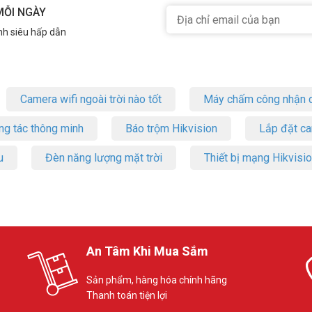
MỖI NGÀY
nh siêu hấp dẫn
Camera wifi ngoài trời nào tốt
Máy chấm công nhận d
ng tác thông minh
Báo trộm Hikvision
Lắp đặt c
u
Đèn năng lượng mặt trời
Thiết bị mạng Hikvisi
An Tâm Khi Mua Sắm
Sản phẩm, hàng hóa chính hãng
Thanh toán tiện lợi