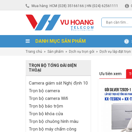
Mua hàng: HCM (028) 35166166 | HN (024) 62561111
DANH MỤC SẢN PHẨM
Trang chủ
»
Sản phẩm
»
Dịch vụ trọn gói
»
Dịch vụ lắp đặt trọn
TRỌN BỘ TỔNG ĐÀI ĐIỆN
THOẠI
Ưu tiên xem
T
Camera giám sát Nghị định 10
Trọn bộ camera
Trọn bộ camera Wifi
Trọn bộ báo trộm
Trọn bộ khóa cửa
Trọn bộ chuông hình màu
Trọn bộ máy chấm công