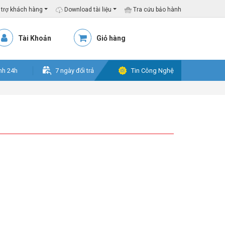
trợ khách hàng
Download tài liệu
Tra cứu bảo hành
Tài Khoản
Giỏ hàng
nh 24h
7 ngày đổi trả
Tin Công Nghệ