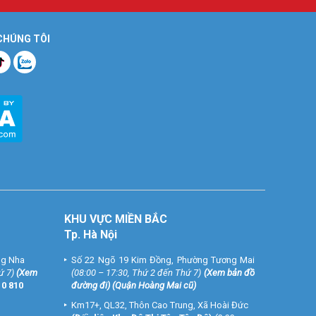
 CHÚNG TÔI
KHU VỰC MIỀN BẮC
Tp. Hà Nội
ng Nha
Số 22 Ngõ 19 Kim Đồng, Phường Tương Mai
ứ 7)
(
Xem
(08:00 – 17:30, Thứ 2 đến Thứ 7)
(
Xem bản đồ
10 810
đường đi
) (Quận Hoàng Mai cũ)
Km17+, QL32, Thôn Cao Trung, Xã Hoài Đức