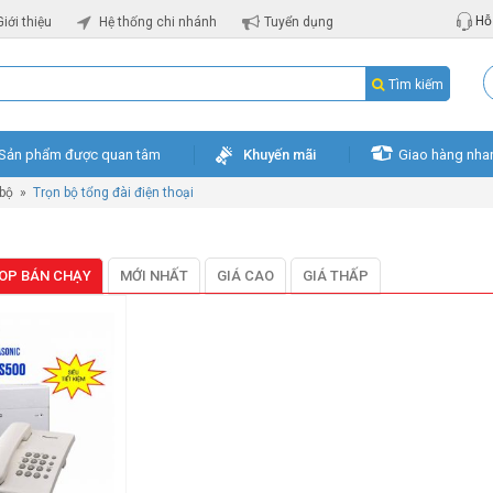
Hỗ 
Giới thiệu
Hệ thống chi nhánh
Tuyển dụng
Tìm kiếm
Sản phẩm được quan tâm
Khuyến mãi
Giao hàng nha
 bộ
»
Trọn bộ tổng đài điện thoại
OP BÁN CHẠY
MỚI NHẤT
GIÁ CAO
GIÁ THẤP