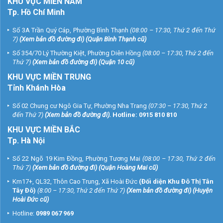
KHU
VỰC MIỀN NAM
Tp. Hồ Chí Minh
Số 3A Trần Quý Cáp, Phường Bình Thạnh
(08:00 – 17:30, Thứ 2 đến Thứ
7)
(
Xem bản đồ đường đi
) (Quận Bình Thạnh cũ)
Số 354/70 Lý Thường Kiệt, Phường Diên Hồng
(08:00 – 17:30, Thứ 2 đến
Thứ 7)
(
Xem bản đồ đường đi
) (Quận 10 cũ)
KHU VỰC MIỀN TRUNG
Tỉnh Khánh Hòa
Số 02 Chung cư Ngô Gia Tự, Phường Nha Trang
(07:30 – 17:30, Thứ 2
đến Thứ 7)
(
Xem bản đồ đường đi
).
Hotline:
0915 810 810
KHU VỰC MIỀN BẮC
Tp. Hà Nội
Số 22 Ngõ 19 Kim Đồng, Phường Tương Mai
(08:00 – 17:30, Thứ 2 đến
Thứ 7)
(
Xem bản đồ đường đi
) (Quận Hoàng Mai cũ)
Km17+, QL32, Thôn Cao Trung, Xã Hoài Đức
(Đối diện Khu Đô Thị Tân
Tây Đô)
(8:00 – 17:30, Thứ 2 đến Thứ 7)
(
Xem bản đồ đường đi
) (Huyện
Hoài Đức cũ)
Hotline:
0989 067 969