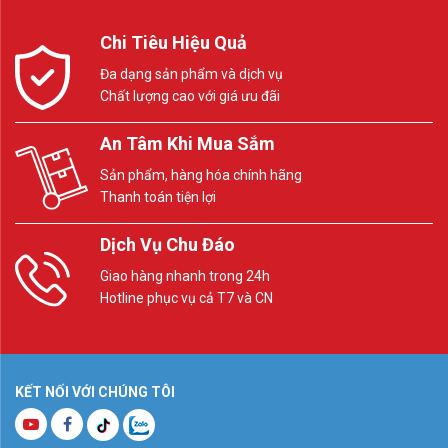
Chi Tiêu Hiệu Quả
Đa dạng sản phẩm và dịch vụ
Chất lượng cao với giá ưu đãi
An Tâm Khi Mua Sắm
Sản phẩm, hàng hóa chính hãng
Thanh toán tiện lợi
Dịch Vụ Chu Đáo
Giao hàng nhanh trong 24h
Hotline phục vụ cả T7 và CN
KẾT NỐI VỚI CHÚNG TÔI