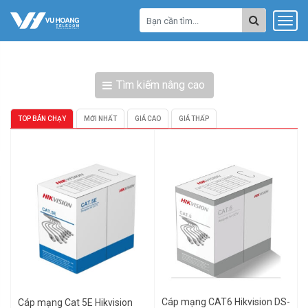
Tìm kiếm nâng cao
TOP BÁN CHẠY
MỚI NHẤT
GIÁ CAO
GIÁ THẤP
Cáp mạng CAT6 Hikvision DS-
Cáp mạng Cat 5E Hikvision