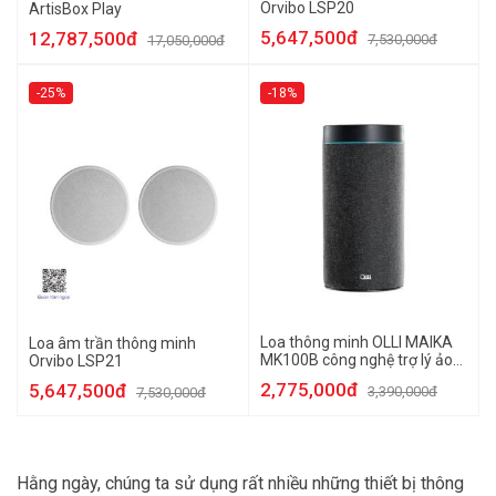
Orvibo LSP20
ArtisBox Play
5,647,500đ
12,787,500đ
7,530,000đ
17,050,000đ
-25%
-18%
Loa thông minh OLLI MAIKA
Loa âm trần thông minh
MK100B công nghệ trợ lý ảo
Orvibo LSP21
thuần Việt
2,775,000đ
5,647,500đ
3,390,000đ
7,530,000đ
Hằng ngày, chúng ta sử dụng rất nhiều những thiết bị thông