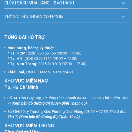
CHÍNH SÁCH MUA HÀNG – BẢO HÀNH
THÔNG TIN VUHOANGTELECOM
TỔNG ĐÀI HỖ TRỢ
Mua hàng, hỗ trợ kỹ thuật:
*
Tại HCM:
(028) 35 166 166
(08:00 – 17:30)
*
Tại HN:
(024) 6256 1111
(08:00 – 17:30)
*
Tại Nha Trang:
0915 810 810
(07:30 – 17:30)
Khiếu nại, CSKH:
0902 51 53 55
(24/7)
KHU
VỰC MIỀN NAM
Tp. Hồ Chí Minh
Số 3A Trần Quý Cáp, Phường Bình Thạnh
(08:00 – 17:30, Thứ 2 đến Thứ
7)
(
Xem bản đồ đường đi
) (Quận Bình Thạnh cũ)
Số 354/70 Lý Thường Kiệt, Phường Diên Hồng
(08:00 – 17:30, Thứ 2 đến
Thứ 7)
(
Xem bản đồ đường đi
) (Quận 10 cũ)
KHU VỰC MIỀN TRUNG