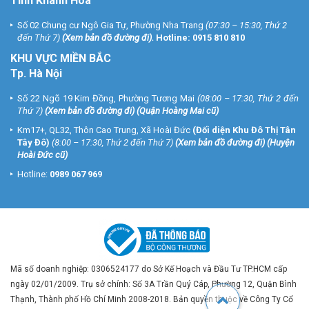
Tỉnh Khánh Hòa
Số 02 Chung cư Ngô Gia Tự, Phường Nha Trang
(07:30 – 15:30, Thứ 2
đến Thứ 7)
(
Xem bản đồ đường đi
).
Hotline:
0915 810 810
KHU VỰC MIỀN BẮC
Tp. Hà Nội
Số 22 Ngõ 19 Kim Đồng, Phường Tương Mai
(08:00 – 17:30, Thứ 2 đến
Thứ 7)
(
Xem bản đồ đường đi
) (Quận Hoàng Mai cũ)
Km17+, QL32, Thôn Cao Trung, Xã Hoài Đức
(Đối diện Khu Đô Thị Tân
Tây Đô)
(8:00 – 17:30, Thứ 2 đến Thứ 7)
(
Xem bản đồ đường đi
) (Huyện
Hoài Đức cũ)
Hotline:
0989 067 969
Mã số doanh nghiệp: 0306524177 do Sở Kế Hoạch và Đầu Tư TP.HCM cấp
ngày 02/01/2009. Trụ sở chính: Số 3A Trần Quý Cáp, Phường 12, Quận Bình
Thạnh, Thành phố Hồ Chí Minh 2008-2018. Bản quyền thuộc về Công Ty Cổ