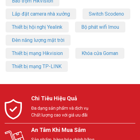
Báo trộm Hikvision
Lắp đặt camera nhà xưởng
Switch Scodeno
Thiết bị hội nghị Yealink
Bộ phát wifi Imou
Đèn năng lượng mặt trời
Thiết bị mạng Hikvision
Khóa cửa Goman
Thiết bị mạng TP-LINK
Chi Tiêu Hiệu Quả
Đa dạng sản phẩm và dịch vụ
Chất lượng cao với giá ưu đãi
An Tâm Khi Mua Sắm
Sản phẩm, hàng hóa chính hãng