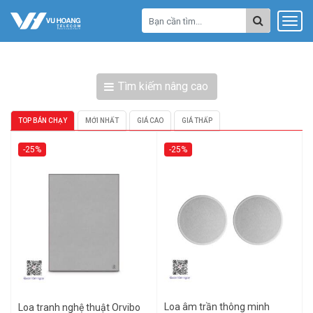
Tìm kiếm nâng cao
TOP BÁN CHẠY
MỚI NHẤT
GIÁ CAO
GIÁ THẤP
-25%
-25%
Loa âm trần thông minh
Loa tranh nghệ thuật Orvibo