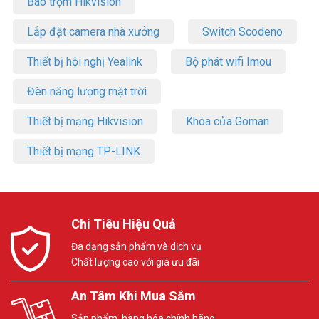
Báo trộm Hikvision
Lắp đặt camera nhà xưởng
Switch Scodeno
Thiết bị hội nghị Yealink
Bộ phát wifi Imou
Đèn năng lượng mặt trời
Thiết bị mạng Hikvision
Khóa cửa Goman
Thiết bị mạng TP-LINK
Chi Tiêu Hiệu Quả
Đa dạng sản phẩm và dịch vụ
Chất lượng cao với giá ưu đãi
An Tâm Khi Mua Sắm
Sản phẩm, hàng hóa chính hãng