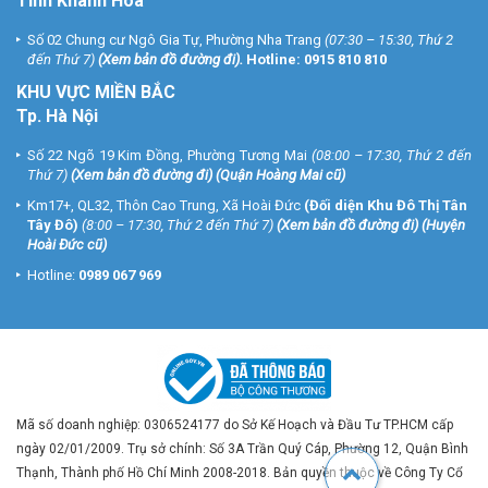
Tỉnh Khánh Hòa
Số 02 Chung cư Ngô Gia Tự, Phường Nha Trang
(07:30 – 15:30, Thứ 2
đến Thứ 7)
(
Xem bản đồ đường đi
).
Hotline:
0915 810 810
KHU VỰC MIỀN BẮC
Tp. Hà Nội
Số 22 Ngõ 19 Kim Đồng, Phường Tương Mai
(08:00 – 17:30, Thứ 2 đến
Thứ 7)
(
Xem bản đồ đường đi
) (Quận Hoàng Mai cũ)
Km17+, QL32, Thôn Cao Trung, Xã Hoài Đức
(Đối diện Khu Đô Thị Tân
Tây Đô)
(8:00 – 17:30, Thứ 2 đến Thứ 7)
(
Xem bản đồ đường đi
) (Huyện
Hoài Đức cũ)
Hotline:
0989 067 969
Mã số doanh nghiệp: 0306524177 do Sở Kế Hoạch và Đầu Tư TP.HCM cấp
ngày 02/01/2009. Trụ sở chính: Số 3A Trần Quý Cáp, Phường 12, Quận Bình
Thạnh, Thành phố Hồ Chí Minh 2008-2018. Bản quyền thuộc về Công Ty Cổ