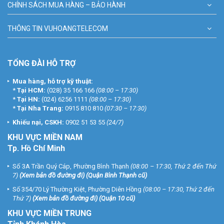
CHÍNH SÁCH MUA HÀNG – BẢO HÀNH
THÔNG TIN VUHOANGTELECOM
TỔNG ĐÀI HỖ TRỢ
Mua hàng, hỗ trợ kỹ thuật:
*
Tại HCM:
(028) 35 166 166
(08:00 – 17:30)
*
Tại HN:
(024) 6256 1111
(08:00 – 17:30)
*
Tại Nha Trang:
0915 810 810
(07:30 – 17:30)
Khiếu nại, CSKH:
0902 51 53 55
(24/7)
KHU
VỰC MIỀN NAM
Tp. Hồ Chí Minh
Số 3A Trần Quý Cáp, Phường Bình Thạnh
(08:00 – 17:30, Thứ 2 đến Thứ
7)
(
Xem bản đồ đường đi
) (Quận Bình Thạnh cũ)
Số 354/70 Lý Thường Kiệt, Phường Diên Hồng
(08:00 – 17:30, Thứ 2 đến
Thứ 7)
(
Xem bản đồ đường đi
) (Quận 10 cũ)
KHU VỰC MIỀN TRUNG