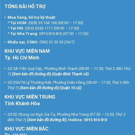
TỔNG ĐÀI HỖ TRỢ
Mua hàng, hỗ trợ kỹ thuật:
*
Tại HCM:
(028) 35 166 166
(08:00 – 17:30)
*
Tại HN:
(024) 6256 1111
(08:00 – 17:30)
*
Tại Nha Trang:
0915 810 810
(07:30 – 17:30)
Khiếu nại, CSKH:
0902 51 53 55
(24/7)
KHU
VỰC MIỀN NAM
Tp. Hồ Chí Minh
Số 3A Trần Quý Cáp, Phường Bình Thạnh
(08:00 – 17:30, Thứ 2 đến Thứ
7)
(
Xem bản đồ đường đi
) (Quận Bình Thạnh cũ)
Số 354/70 Lý Thường Kiệt, Phường Diên Hồng
(08:00 – 17:30, Thứ 2 đến
Thứ 7)
(
Xem bản đồ đường đi
) (Quận 10 cũ)
KHU VỰC MIỀN TRUNG
Tỉnh Khánh Hòa
Số 02 Chung cư Ngô Gia Tự, Phường Nha Trang
(07:30 – 15:30, Thứ 2
đến Thứ 7)
(
Xem bản đồ đường đi
).
Hotline:
0915 810 810
KHU VỰC MIỀN BẮC