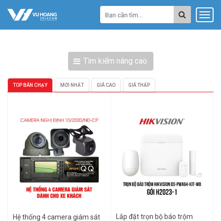
Tìm kiếm nâng cao
TOP BÁN CHẠY
MỚI NHẤT
GIÁ CAO
GIÁ THẤP
Lắp đặt trọn bộ báo trộm
Hệ thống 4 camera giám sát