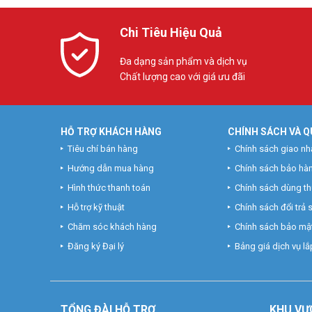
Chi Tiêu Hiệu Quả
Đa dạng sản phẩm và dịch vụ
Chất lượng cao với giá ưu đãi
HỖ TRỢ KHÁCH HÀNG
CHÍNH SÁCH VÀ Q
Tiêu chí bán hàng
Chính sách giao nh
Hướng dẫn mua hàng
Chính sách bảo hà
Hình thức thanh toán
Chính sách dùng t
Hỗ trợ kỹ thuật
Chính sách đổi trả
Chăm sóc khách hàng
Chính sách bảo mật
Đăng ký Đại lý
Bảng giá dịch vụ lắp
TỔNG ĐÀI HỖ TRỢ
KHU
VỰ