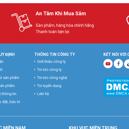
An Tâm Khi Mua Sắm
Sản phẩm, hàng hóa chính hãng
Thanh toán tiện lợi
UY ĐỊNH
THÔNG TIN CÔNG TY
KẾT NỐI VỚI
ận
Giới thiệu công ty
nh
Tin tức công ty
hử sản phẩm
Tin tức công nghệ
 sản phẩm
Tin tuyển dụng
 thông tin
Liên hệ
 đặt, bảo trì
C MIỀN NAM
KHU VỰC MIỀN TRUNG