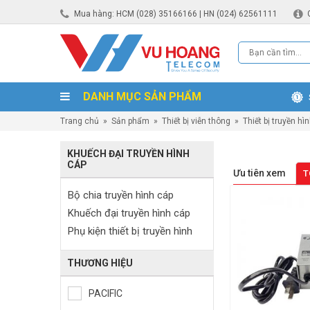
Mua hàng: HCM (028) 35166166 | HN (024) 62561111
DANH MỤC SẢN PHẨM
Trang chủ
»
Sản phẩm
»
Thiết bị viễn thông
»
Thiết bị truyền hì
KHUẾCH ĐẠI TRUYỀN HÌNH
CÁP
Ưu tiên xem
T
Bộ chia truyền hình cáp
Khuếch đại truyền hình cáp
Phụ kiện thiết bị truyền hình
THƯƠNG HIỆU
PACIFIC