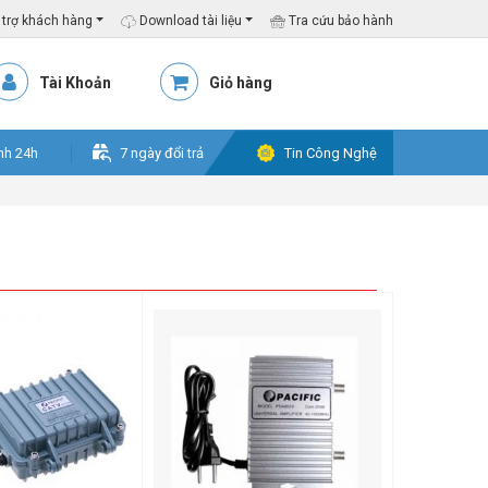
trợ khách hàng
Download tài liệu
Tra cứu bảo hành
Tài Khoản
Giỏ hàng
nh 24h
7 ngày đổi trả
Tin Công Nghệ