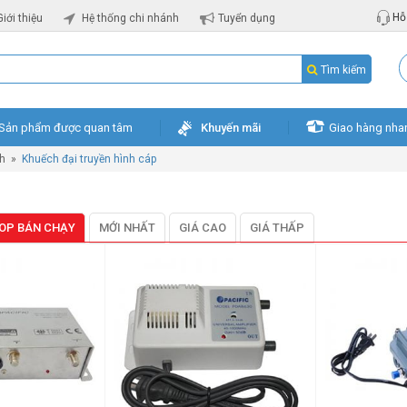
Hỗ 
Giới thiệu
Hệ thống chi nhánh
Tuyển dụng
Tìm kiếm
Sản phẩm được quan tâm
Khuyến mãi
Giao hàng nha
nh
»
Khuếch đại truyền hình cáp
OP BÁN CHẠY
MỚI NHẤT
GIÁ CAO
GIÁ THẤP