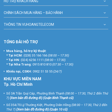
HỖ TRỢ KHÁCH HÀNG
CHÍNH SÁCH MUA HÀNG – BẢO HÀNH
THÔNG TIN VUHOANGTELECOM
TỔNG ĐÀI HỖ TRỢ
Mua hàng, hỗ trợ kỹ thuật:
*
Tại HCM:
(028) 35 166 166
(08:00 – 17:30)
*
Tại HN:
(024) 6256 1111
(08:00 – 17:30)
*
Tại Nha Trang:
0915 810 810
(07:30 – 17:30)
Khiếu nại, CSKH:
0902 51 53 55
(24/7)
KHU
VỰC MIỀN NAM
Tp. Hồ Chí Minh
Số 3A Trần Quý Cáp, Phường Bình Thạnh
(08:00 – 17:30, Thứ 2 đến Thứ
7)
(
Xem bản đồ đường đi
) (Quận Bình Thạnh cũ)
Số 354/70 Lý Thường Kiệt, Phường Diên Hồng
(08:00 – 17:30, Thứ 2 đến
Thứ 7)
(
Xem bản đồ đường đi
) (Quận 10 cũ)