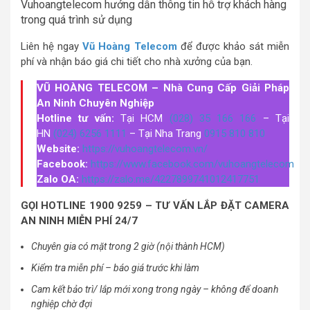
Vuhoangtelecom hướng dẫn thông tin hỗ trợ khách hàng
trong quá trình sử dụng
Liên hệ ngay
Vũ Hoàng Telecom
để được khảo sát miễn
phí và nhận báo giá chi tiết cho nhà xưởng của bạn.
VŨ HOÀNG TELECOM – Nhà Cung Cấp Giải Pháp
An Ninh Chuyên Nghiệp
Hotline tư vấn:
Tại HCM
(028) 35 166 166
– Tại
HN
(024) 6256 1111
– Tại Nha Trang
0915 810 810
Website:
https://vuhoangtelecom.vn/
Facebook:
https://www.facebook.com/vuhoangtelecom
Zalo OA:
https://zalo.me/4227899741012417751
GỌI HOTLINE 1900 9259 – TƯ VẤN LẮP ĐẶT CAMERA
AN NINH MIỄN PHÍ 24/7
Chuyên gia có mặt trong 2 giờ (nội thành HCM)
Kiểm tra miễn phí – báo giá trước khi làm
Cam kết bảo trì/ lắp mới xong trong ngày – không để doanh
nghiệp chờ đợi