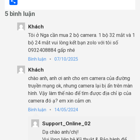
Email
Share
5 bình luận
Khách
Tôi ở Nga cần mua 2 bộ camera. 1 bộ 32 mắt và 1
bộ 24 mắt vui lòng kết bạn zolo với tôi số
0932408884 gấp nhé
Bình luận
07/10/2025
Khách
chào anh, anh ơi anh cho em camera của đường
truyền mạng ok, nhưng camera lại bị ẩn trên màn
hình. Vậy làm thế nào để tìm được địa chỉ ip của
camera đó ạ? em xin cảm ơn.
Bình luận
14/05/2024
Support_Online_02
Dạ chào anh/chị!
Vui lòng liên hệ Kỹ thuật & Bảo hành để