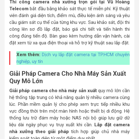
Thi công camera nhà xưởng trọn gói tại Vũ Hoàng
Telecom
bắt đầu bằng khảo sát thực tế miễn phí. Kỹ thuật
viên đánh giá diện tích, điểm mù, điều kiện ánh sáng và yêu
cầu giám sát cụ thể của từng khu vực. Sau khảo sát, đội thi
công lên sơ đồ lắp đặt, báo giá chi tiết và tiến hành thi
công đúng tiến độ. Bàn giao kèm hướng dẫn vận hành, cài
đặt xem từ xa qua điện thoại và hỗ trợ kỹ thuật sau lắp đặt.
Xem thêm:
Dịch vụ lắp đặt camera tại TP.HCM chuyên
nghiệp, uy tín
Giải Pháp Camera Cho Nhà Máy Sản Xuất
Quy Mô Lớn
Giải pháp camera cho nhà máy sản xuất
quy mô lớn cần
hệ thống tập trung có khả năng quản lý nhiều camera cùng
lúc. Phần mềm quản lý cho phép xem trực tiếp nhiều khu
vực đồng thời trên một màn hình hoặc thiết bị di động. Hệ
thống lưu trữ đám mây hoặc NAS nội bộ giúp lưu giữ dữ
liệu dài ngày phục vụ truy xuất khi cần.
Lắp đặt camera
nhà xưởng theo giải pháp
tích hợp giúp chủ nhà máy
kiểm soát toàn diện từ một điểm duy nhất.