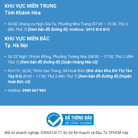
KHU VỰC MIỀN TRUNG
Tỉnh Khánh Hòa
Số 02 Chung cư Ngô Gia Tự, Phường Nha Trang
(07:30 – 15:30, Thứ 2
đến Thứ 7)
(
Xem bản đồ đường đi
).
Hotline:
0915 810 810
KHU VỰC MIỀN BẮC
Tp. Hà Nội
Số 22 Ngõ 19 Kim Đồng, Phường Tương Mai
(08:00 – 17:30, Thứ 2 đến
Thứ 7)
(
Xem bản đồ đường đi
) (Quận Hoàng Mai cũ)
Km17+, QL32, Thôn Cao Trung, Xã Hoài Đức
(Đối diện Khu Đô Thị Tân
Tây Đô)
(8:00 – 17:30, Thứ 2 đến Thứ 7)
(
Xem bản đồ đường đi
) (Huyện
Hoài Đức cũ)
Hotline:
0989 067 969
Mã số doanh nghiệp: 0306524177 do Sở Kế Hoạch và Đầu Tư TP.HCM cấp