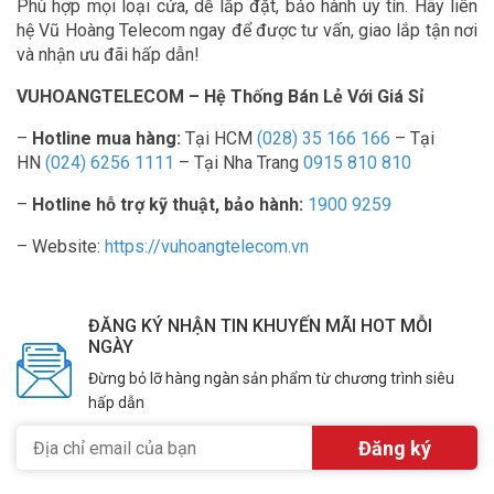
Phù hợp mọi loại cửa, dễ lắp đặt, bảo hành uy tín. Hãy liên
hệ Vũ Hoàng Telecom ngay để được tư vấn, giao lắp tận nơi
và nhận ưu đãi hấp dẫn!
VUHOANGTELECOM – Hệ Thống Bán Lẻ Với Giá Sỉ
–
Hotline mua hàng:
Tại HCM
(028) 35 166 166
– Tại
HN
(024) 6256 1111
– Tại Nha Trang
0915 810 810
–
Hotline hỗ trợ kỹ thuật, bảo hành:
1900 9259
– Website:
https://vuhoangtelecom.vn
ĐĂNG KÝ NHẬN TIN KHUYẾN MÃI HOT MỖI
NGÀY
Đừng bỏ lỡ hàng ngàn sản phẩm từ chương trình siêu
hấp dẫn