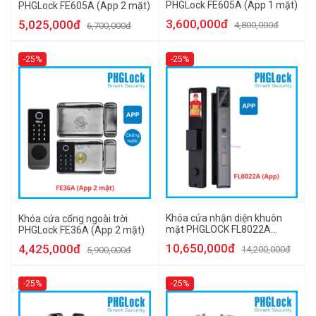
PHGLock FE605A (App 1 mặt)
PHGLock FE605A (App 2 mặt)
3,600,000đ
5,025,000đ
4,800,000đ
6,700,000đ
-25%
-25%
Khóa cửa nhận diện khuôn
Khóa cửa cổng ngoài trời
mặt PHGLOCK FL8022A
PHGLock FE36A (App 2 mặt)
(App)
10,650,000đ
4,425,000đ
14,200,000đ
5,900,000đ
-25%
-25%