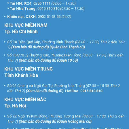
*
Tại HN:
(024) 6256 1111
(08:00 – 17:30)
*
Tại Nha Trang:
0915 810 810
(07:30 – 17:30)
Khiếu nại, CSKH:
0902 51 53 55
(24/7)
KHU
VỰC MIỀN NAM
Tp. Hồ Chí Minh
Số 3A Trần Quý Cáp, Phường Bình Thạnh
(08:00 – 17:30, Thứ 2 đến Thứ
7)
(
Xem bản đồ đường đi
) (Quận Bình Thạnh cũ)
Số 354/70 Lý Thường Kiệt, Phường Diên Hồng
(08:00 – 17:30, Thứ 2 đến
Thứ 7)
(
Xem bản đồ đường đi
) (Quận 10 cũ)
KHU VỰC MIỀN TRUNG
Tỉnh Khánh Hòa
Số 02 Chung cư Ngô Gia Tự, Phường Nha Trang
(07:30 – 15:30, Thứ 2
đến Thứ 7)
(
Xem bản đồ đường đi
).
Hotline:
0915 810 810
KHU VỰC MIỀN BẮC
Tp. Hà Nội
Số 22 Ngõ 19 Kim Đồng, Phường Tương Mai
(08:00 – 17:30, Thứ 2 đến
Thứ 7)
(
Xem bản đồ đường đi
) (Quận Hoàng Mai cũ)