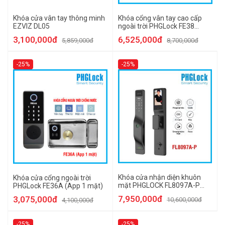
Khóa cửa vân tay thông minh
Khóa cổng vân tay cao cấp
EZVIZ DL05
ngoài trời PHGLock FE38
(Đen)
3,100,000đ
6,525,000đ
5,859,000đ
8,700,000đ
-25%
-25%
Khóa cửa nhận diện khuôn
Khóa cửa cổng ngoài trời
mặt PHGLOCK FL8097A-P
PHGLock FE36A (App 1 mặt)
(App PHGLock Pass)
7,950,000đ
3,075,000đ
10,600,000đ
4,100,000đ
-25%
-25%