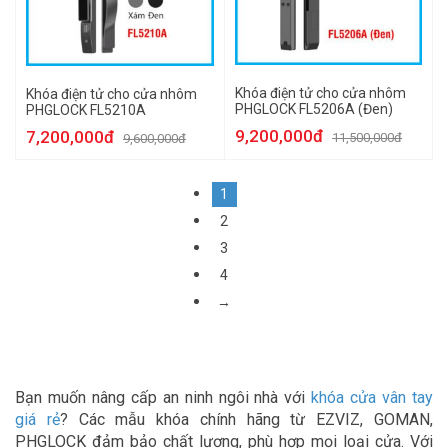
Khóa điện tử cho cửa nhôm
Khóa điện tử cho cửa nhôm
PHGLOCK FL5206A (Đen)
PHGLOCK FL5210A
9,200,000đ
7,200,000đ
11,500,000đ
9,600,000đ
1
2
3
4
→
Bạn muốn nâng cấp an ninh ngôi nhà với
khóa cửa vân tay
giá rẻ
? Các mẫu khóa chính hãng từ EZVIZ, GOMAN,
PHGLOCK đảm bảo chất lượng, phù hợp mọi loại cửa. Với