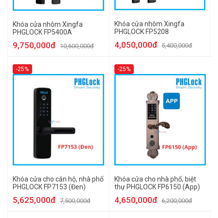
Khóa cửa nhôm Xingfa
Khóa cửa nhôm Xingfa
PHGLOCK FP5208
PHGLOCK FP5400A
4,050,000đ
9,750,000đ
5,400,000đ
10,600,000đ
-25%
-25%
Khóa cửa cho căn hộ, nhà phố
Khóa cửa cho nhà phố, biệt
PHGLOCK FP7153 (Đen)
thự PHGLOCK FP6150 (App)
5,625,000đ
4,650,000đ
7,500,000đ
6,200,000đ