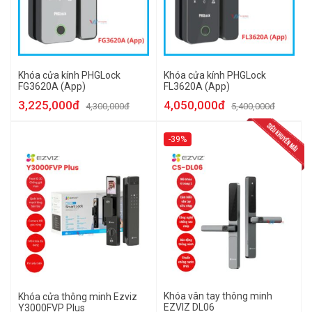
Khóa cửa kính PHGLock
Khóa cửa kính PHGLock
FG3620A (App)
FL3620A (App)
3,225,000đ
4,050,000đ
4,300,000đ
5,400,000đ
-39%
Khóa vân tay thông minh
Khóa cửa thông minh Ezviz
EZVIZ DL06
Y3000FVP Plus