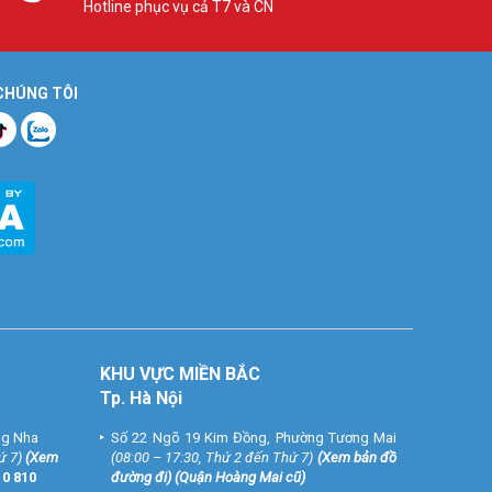
Hotline phục vụ cả T7 và CN
 CHÚNG TÔI
KHU VỰC MIỀN BẮC
Tp. Hà Nội
ng Nha
Số 22 Ngõ 19 Kim Đồng, Phường Tương Mai
ứ 7)
(
Xem
(08:00 – 17:30, Thứ 2 đến Thứ 7)
(
Xem bản đồ
10 810
đường đi
) (Quận Hoàng Mai cũ)