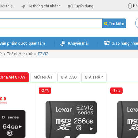
Hỗ 
Giới thiệu
Hệ thống chi nhánh
Tuyển dụng
Tìm kiếm
Sản phẩm được quan tâm
Khuyến mãi
Giao hàng nha
rữ
»
Thẻ nhớ lưu trữ
»
EZVIZ
OP BÁN CHẠY
MỚI NHẤT
GIÁ CAO
GIÁ THẤP
-27%
-17%