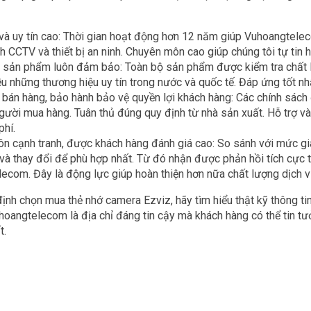
 và uy tín cao: Thời gian hoạt động hơn 12 năm giúp Vuhoangtele
 CCTV và thiết bị an ninh. Chuyên môn cao giúp chúng tôi tự tin h
 sản phẩm luôn đảm bảo: Toàn bộ sản phẩm được kiểm tra chất lư
ều những thương hiệu uy tín trong nước và quốc tế. Đáp ứng tốt n
 bán hàng, bảo hành bảo vệ quyền lợi khách hàng: Các chính sách
người mua hàng. Tuân thủ đúng quy định từ nhà sản xuất. Hỗ trợ và
phí.
ôn cạnh tranh, được khách hàng đánh giá cao: So sánh với mức g
 và thay đổi để phù hợp nhất. Từ đó nhận được phản hồi tích cực
ecom. Đây là động lực giúp hoàn thiện hơn nữa chất lượng dịch v
định chọn mua thẻ nhớ camera Ezviz, hãy tìm hiểu thật kỹ thông t
hoangtelecom là địa chỉ đáng tin cậy mà khách hàng có thể tin tư
t.