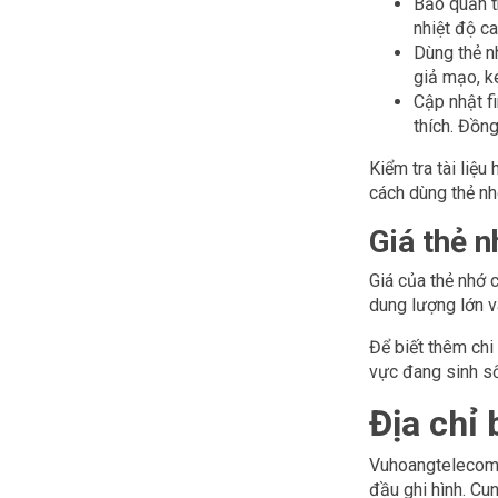
Bảo quản t
nhiệt độ c
Dùng thẻ n
giả mạo, k
Cập nhật f
thích. Đồng
Kiểm tra tài liệu
cách dùng thẻ nh
Giá thẻ n
Giá của thẻ nhớ 
dung lượng lớn v
Để biết thêm chi
vực đang sinh s
Địa chỉ 
Vuhoangtelecom đ
đầu ghi hình. Cu