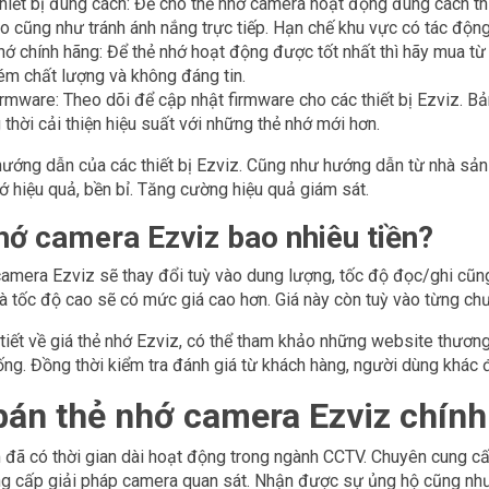
hiết bị đúng cách: Để cho thẻ nhớ camera hoạt động đúng cách thì 
ao cũng như tránh ánh nắng trực tiếp. Hạn chế khu vực có tác độn
hớ chính hãng: Để thẻ nhớ hoạt động được tốt nhất thì hãy mua từ
ém chất lượng và không đáng tin.
irmware: Theo dõi để cập nhật firmware cho các thiết bị Ezviz. Bả
 thời cải thiện hiệu suất với những thẻ nhớ mới hơn.
 hướng dẫn của các thiết bị Ezviz. Cũng như hướng dẫn từ nhà sản x
ớ hiệu quả, bền bỉ. Tăng cường hiệu quả giám sát.
hớ camera Ezviz bao nhiêu tiền?
camera Ezviz sẽ thay đổi tuỳ vào dung lượng, tốc độ đọc/ghi cũng
à tốc độ cao sẽ có mức giá cao hơn. Giá này còn tuỳ vào từng chư
 tiết về giá thẻ nhớ Ezviz, có thể tham khảo những website thương
ống. Đồng thời kiểm tra đánh giá từ khách hàng, người dùng khá
bán thẻ nhớ camera Ezviz chính
ã có thời gian dài hoạt động trong ngành CCTV. Chuyên cung cấp 
ng cấp giải pháp camera quan sát. Nhận được sự ủng hộ cũng như