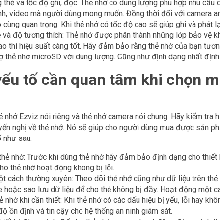
 thẻ và tốc độ ghi, đọc: Thẻ nhớ có dung lượng phù hợp nhu cầu 
 ảnh, video mà người dùng mong muốn. Đồng thời đối với camera an 
ô cùng quan trọng. Khi thẻ nhớ có tốc độ cao sẽ giúp ghi và phát 
 và độ tương thích: Thẻ nhớ được phân thành những lớp bảo vệ k
ao thì hiệu suất càng tốt. Hãy đảm bảo rằng thẻ nhớ của bạn tươn
rợ thẻ nhớ microSD với dung lượng. Cũng như định dạng nhất định
ếu tố cần quan tâm khi chọn m
ẻ nhớ Ezviz nói riêng và thẻ nhớ camera nói chung. Hãy kiểm tra 
uyến nghị về thẻ nhớ. Nó sẽ giúp cho người dùng mua được sản p
 như sau:
thẻ nhớ: Trước khi dùng thẻ nhớ hãy đảm bảo định dạng cho thiết 
o thẻ nhớ hoạt động không bị lỗi.
ột cách thường xuyên: Theo dõi thẻ nhớ cũng như dữ liệu trên th
è hoặc sao lưu dữ liệu để cho thẻ không bị đầy. Hoạt động một các
ẻ nhớ khi cần thiết: Khi thẻ nhớ có các dấu hiệu bị yếu, lỗi hay k
ộ ồn định và tin cậy cho hệ thống an ninh giám sát.