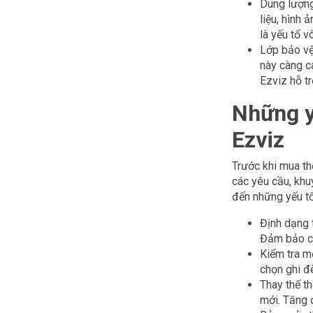
Dung lượng
liệu, hình
là yếu tố v
Lớp bảo vệ
này càng c
Ezviz hỗ t
Những y
Ezviz
Trước khi mua th
các yêu cầu, kh
đến những yếu tố
Định dạng 
Đảm bảo ch
Kiểm tra m
chọn ghi đ
Thay thế th
mới. Tăng đ