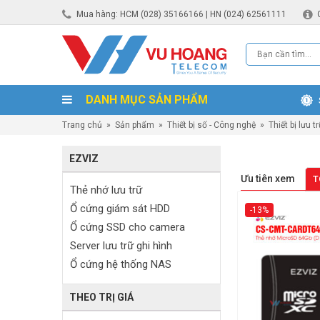
Mua hàng: HCM (028) 35166166 | HN (024) 62561111
DANH MỤC SẢN PHẨM
Trang chủ
»
Sản phẩm
»
Thiết bị số - Công nghệ
»
Thiết bị lưu t
EZVIZ
Ưu tiên xem
T
Thẻ nhớ lưu trữ
Ổ cứng giám sát HDD
-13%
Ổ cứng SSD cho camera
Server lưu trữ ghi hình
Ổ cứng hệ thống NAS
THEO TRỊ GIÁ