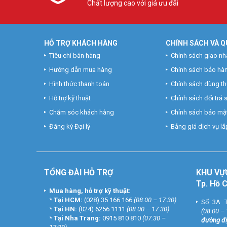
Chất lượng cao với giá ưu đãi
HỖ TRỢ KHÁCH HÀNG
CHÍNH SÁCH VÀ Q
Tiêu chí bán hàng
Chính sách giao nh
Hướng dẫn mua hàng
Chính sách bảo hà
Hình thức thanh toán
Chính sách dùng t
Hỗ trợ kỹ thuật
Chính sách đổi trả
Chăm sóc khách hàng
Chính sách bảo mật
Đăng ký Đại lý
Bảng giá dịch vụ lắp
TỔNG ĐÀI HỖ TRỢ
KHU
VỰ
Tp. Hồ 
Mua hàng, hỗ trợ kỹ thuật:
*
Tại HCM:
(028) 35 166 166
(08:00 – 17:30)
Số 3A T
*
Tại HN:
(024) 6256 1111
(08:00 – 17:30)
(08:00 –
*
Tại Nha Trang:
0915 810 810
(07:30 –
đường đi