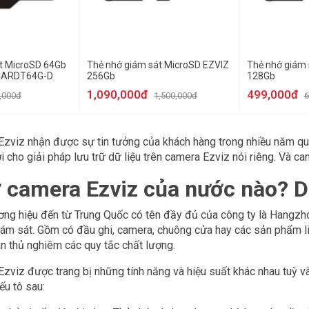
t MicroSD 64Gb
Thẻ nhớ giám sát MicroSD EZVIZ
Thẻ nhớ giám 
CARDT64G-D
256Gb
128Gb
1,090,000đ
499,000đ
,000đ
1,500,000đ
6
zviz nhận được sự tin tưởng của khách hàng trong nhiều năm qua.
i cho giải pháp lưu trữ dữ liệu trên camera Ezviz nói riêng. Và ca
 camera Ezviz của nước nào? D
ơng hiệu đến từ Trung Quốc có tên đầy đủ của công ty là Hangzh
 giám sát. Gồm có đầu ghi, camera, chuông cửa hay các sản phẩm 
uân thủ nghiêm các quy tắc chất lượng.
zviz được trang bị những tính năng và hiệu suất khác nhau tuỳ và
u tô sau: