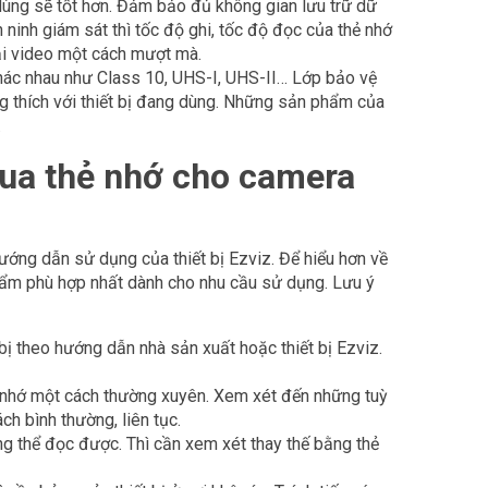
dùng sẽ tốt hơn. Đảm bảo đủ không gian lưu trữ dữ
ninh giám sát thì tốc độ ghi, tốc độ đọc của thẻ nhớ
lại video một cách mượt mà.
hác nhau như Class 10, UHS-I, UHS-II… Lớp bảo vệ
g thích với thiết bị đang dùng. Những sản phẩm của
.
ua thẻ nhớ cho camera
hướng dẫn sử dụng của thiết bị Ezviz. Để hiểu hơn về
hẩm phù hợp nhất dành cho nhu cầu sử dụng. Lưu ý
bị theo hướng dẫn nhà sản xuất hoặc thiết bị Ezviz.
ẻ nhớ một cách thường xuyên. Xem xét đến những tuỳ
h bình thường, liên tục.
hông thể đọc được. Thì cần xem xét thay thế bằng thẻ