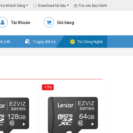
trợ khách hàng
Download tài liệu
Tra cứu bảo hành
Tài Khoản
Giỏ hàng
nh 24h
7 ngày đổi trả
Tin Công Nghệ
-13%