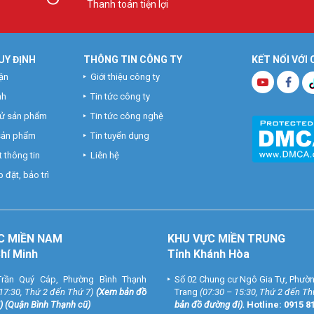
Thanh toán tiện lợi
UY ĐỊNH
THÔNG TIN CÔNG TY
KẾT NỐI VỚI
ận
Giới thiệu công ty
nh
Tin tức công ty
hử sản phẩm
Tin tức công nghệ
 sản phẩm
Tin tuyển dụng
 thông tin
Liên hệ
 đặt, bảo trì
C MIỀN NAM
KHU VỰC MIỀN TRUNG
Chí Minh
Tỉnh Khánh Hòa
rần Quý Cáp, Phường Bình Thạnh
Số 02 Chung cư Ngô Gia Tự, Phườ
 17:30, Thứ 2 đến Thứ 7)
(
Xem bản đồ
Trang
(07:30 – 15:30, Thứ 2 đến Th
) (Quận Bình Thạnh cũ)
bản đồ đường đi
).
Hotline:
0915 8