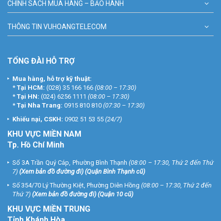
CHÍNH SÁCH MUA HÀNG – BẢO HÀNH
THÔNG TIN VUHOANGTELECOM
TỔNG ĐÀI HỖ TRỢ
Mua hàng, hỗ trợ kỹ thuật:
*
Tại HCM:
(028) 35 166 166
(08:00 – 17:30)
*
Tại HN:
(024) 6256 1111
(08:00 – 17:30)
*
Tại Nha Trang:
0915 810 810
(07:30 – 17:30)
Khiếu nại, CSKH:
0902 51 53 55
(24/7)
KHU
VỰC MIỀN NAM
Tp. Hồ Chí Minh
Số 3A Trần Quý Cáp, Phường Bình Thạnh
(08:00 – 17:30, Thứ 2 đến Thứ
7)
(
Xem bản đồ đường đi
) (Quận Bình Thạnh cũ)
Số 354/70 Lý Thường Kiệt, Phường Diên Hồng
(08:00 – 17:30, Thứ 2 đến
Thứ 7)
(
Xem bản đồ đường đi
) (Quận 10 cũ)
KHU VỰC MIỀN TRUNG
Tỉnh Khánh Hòa