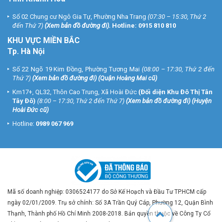
Số 02 Chung cư Ngô Gia Tự, Phường Nha Trang
(07:30 – 15:30, Thứ 2
đến Thứ 7)
(
Xem bản đồ đường đi
).
Hotline:
0915 810 810
KHU VỰC MIỀN BẮC
Tp. Hà Nội
Số 22 Ngõ 19 Kim Đồng, Phường Tương Mai
(08:00 – 17:30, Thứ 2 đến
Thứ 7)
(
Xem bản đồ đường đi
) (Quận Hoàng Mai cũ)
Km17+, QL32, Thôn Cao Trung, Xã Hoài Đức
(Đối diện Khu Đô Thị Tân
Tây Đô)
(8:00 – 17:30, Thứ 2 đến Thứ 7)
(
Xem bản đồ đường đi
) (Huyện
Hoài Đức cũ)
Hotline:
0989 067 969
Mã số doanh nghiệp: 0306524177 do Sở Kế Hoạch và Đầu Tư TP.HCM cấp
ngày 02/01/2009. Trụ sở chính: Số 3A Trần Quý Cáp, Phường 12, Quận Bình
Thạnh, Thành phố Hồ Chí Minh 2008-2018. Bản quyền thuộc về Công Ty Cổ