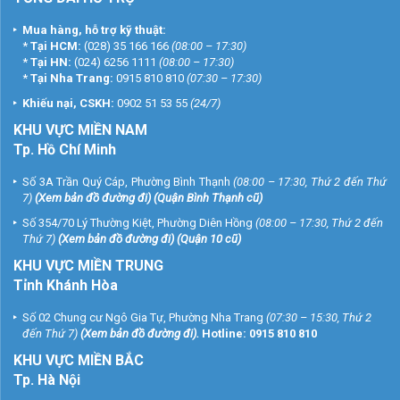
Mua hàng, hỗ trợ kỹ thuật:
*
Tại HCM:
(028) 35 166 166
(08:00 – 17:30)
*
Tại HN:
(024) 6256 1111
(08:00 – 17:30)
*
Tại Nha Trang:
0915 810 810
(07:30 – 17:30)
Khiếu nại, CSKH:
0902 51 53 55
(24/7)
KHU
VỰC MIỀN NAM
Tp. Hồ Chí Minh
Số 3A Trần Quý Cáp, Phường Bình Thạnh
(08:00 – 17:30, Thứ 2 đến Thứ
7)
(
Xem bản đồ đường đi
) (Quận Bình Thạnh cũ)
Số 354/70 Lý Thường Kiệt, Phường Diên Hồng
(08:00 – 17:30, Thứ 2 đến
Thứ 7)
(
Xem bản đồ đường đi
) (Quận 10 cũ)
KHU VỰC MIỀN TRUNG
Tỉnh Khánh Hòa
Số 02 Chung cư Ngô Gia Tự, Phường Nha Trang
(07:30 – 15:30, Thứ 2
đến Thứ 7)
(
Xem bản đồ đường đi
).
Hotline:
0915 810 810
KHU VỰC MIỀN BẮC
Tp. Hà Nội