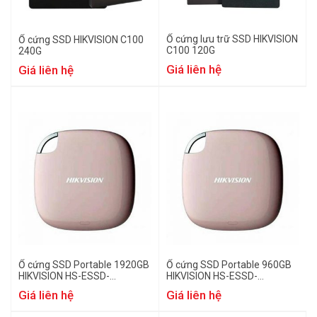
Ổ cứng lưu trữ SSD HIKVISION
Ổ cứng SSD HIKVISION C100
C100 120G
240G
Giá liên hệ
Giá liên hệ
Ổ cứng SSD Portable 1920GB
Ổ cứng SSD Portable 960GB
HIKVISION HS-ESSD-
HIKVISION HS-ESSD-
T100I(STD)/1920G/Rose
T100I(STD)/960G/Rose Gold
Giá liên hệ
Giá liên hệ
Gold