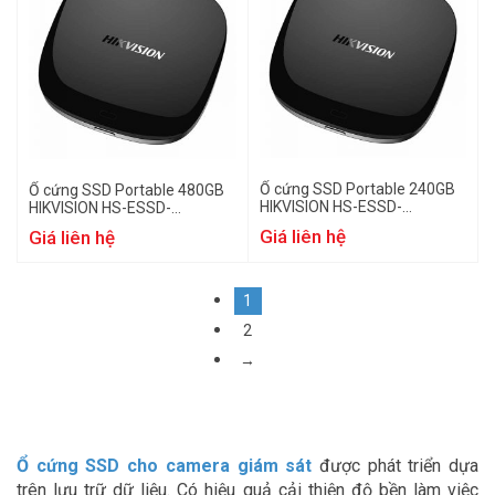
Ổ cứng SSD Portable 240GB
Ổ cứng SSD Portable 480GB
HIKVISION HS-ESSD-
HIKVISION HS-ESSD-
T100I(STD)/240G/Black
T100I(STD)/480G/Black
Giá liên hệ
Giá liên hệ
1
2
→
Ổ cứng SSD cho camera giám sát
được phát triển dựa
trên lưu trữ dữ liệu. Có hiệu quả cải thiện độ bền làm việc