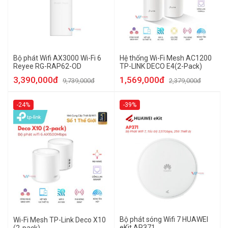
Bộ phát Wifi AX3000 Wi-Fi 6
Hệ thống Wi-Fi Mesh AC1200
Reyee RG-RAP62-OD
TP-LINK DECO E4(2-Pack)
3,390,000đ
1,569,000đ
9,739,000đ
2,379,000đ
-24%
-39%
Bộ phát sóng Wifi 7 HUAWEI
Wi-Fi Mesh TP-Link Deco X10
eKit AP371