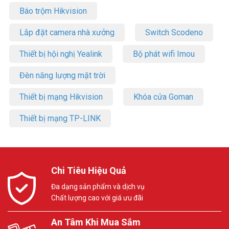
Báo trộm Hikvision
Lắp đặt camera nhà xưởng
Switch Scodeno
Thiết bị hội nghị Yealink
Bộ phát wifi Imou
Đèn năng lượng mặt trời
Thiết bị mạng Hikvision
Khóa cửa Goman
Thiết bị mạng TP-LINK
Chi Tiêu Hiệu Quả
Đa dạng sản phẩm và dịch vụ
Chất lượng cao với giá ưu đãi
An Tâm Khi Mua Sắm