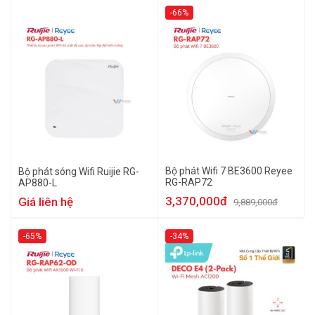
-66%
Bộ phát Wifi 7 BE3600 Reyee
Bộ phát sóng Wifi Ruijie RG-
RG-RAP72
AP880-L
3,370,000đ
Giá liên hệ
9,889,000đ
-65%
-34%