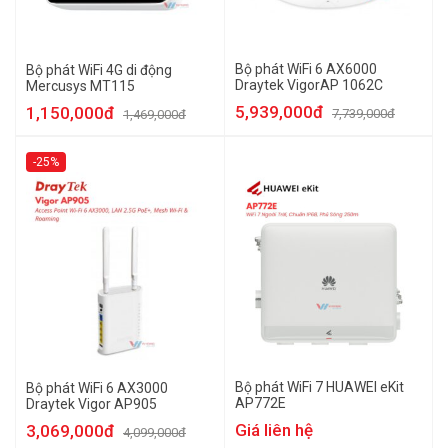
Bộ phát WiFi 6 AX6000
Bộ phát WiFi 4G di động
Draytek VigorAP 1062C
Mercusys MT115
5,939,000đ
1,150,000đ
7,739,000đ
1,469,000đ
-25%
Bộ phát WiFi 7 HUAWEI eKit
Bộ phát WiFi 6 AX3000
AP772E
Draytek Vigor AP905
Giá liên hệ
3,069,000đ
4,099,000đ