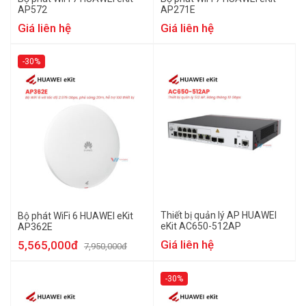
AP572
AP271E
Giá liên hệ
Giá liên hệ
-30%
Thiết bị quản lý AP HUAWEI
Bộ phát WiFi 6 HUAWEI eKit
eKit AC650-512AP
AP362E
Giá liên hệ
5,565,000đ
7,950,000đ
-30%