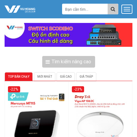
Tìm kiếm nâng cao
TOP BÁN CHẠY
MỚI NHẤT
GIÁ CAO
GIÁ THẤP
-22%
-23%