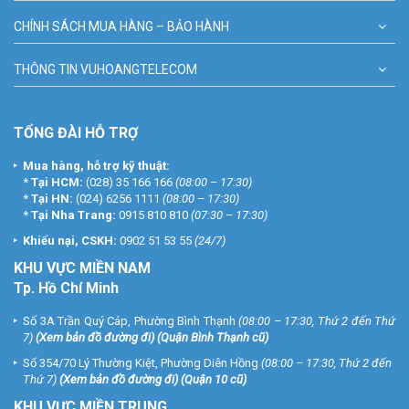
CHÍNH SÁCH MUA HÀNG – BẢO HÀNH
THÔNG TIN VUHOANGTELECOM
TỔNG ĐÀI HỖ TRỢ
Mua hàng, hỗ trợ kỹ thuật:
*
Tại HCM:
(028) 35 166 166
(08:00 – 17:30)
*
Tại HN:
(024) 6256 1111
(08:00 – 17:30)
*
Tại Nha Trang:
0915 810 810
(07:30 – 17:30)
Khiếu nại, CSKH:
0902 51 53 55
(24/7)
KHU
VỰC MIỀN NAM
Tp. Hồ Chí Minh
Số 3A Trần Quý Cáp, Phường Bình Thạnh
(08:00 – 17:30, Thứ 2 đến Thứ
7)
(
Xem bản đồ đường đi
) (Quận Bình Thạnh cũ)
Số 354/70 Lý Thường Kiệt, Phường Diên Hồng
(08:00 – 17:30, Thứ 2 đến
Thứ 7)
(
Xem bản đồ đường đi
) (Quận 10 cũ)
KHU VỰC MIỀN TRUNG