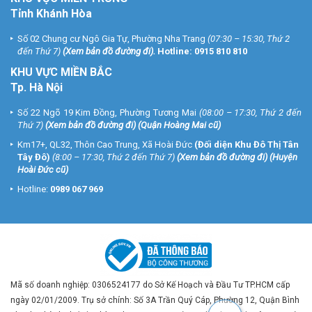
Tỉnh Khánh Hòa
Số 02 Chung cư Ngô Gia Tự, Phường Nha Trang
(07:30 – 15:30, Thứ 2
đến Thứ 7)
(
Xem bản đồ đường đi
).
Hotline:
0915 810 810
KHU VỰC MIỀN BẮC
Tp. Hà Nội
Số 22 Ngõ 19 Kim Đồng, Phường Tương Mai
(08:00 – 17:30, Thứ 2 đến
Thứ 7)
(
Xem bản đồ đường đi
) (Quận Hoàng Mai cũ)
Km17+, QL32, Thôn Cao Trung, Xã Hoài Đức
(Đối diện Khu Đô Thị Tân
Tây Đô)
(8:00 – 17:30, Thứ 2 đến Thứ 7)
(
Xem bản đồ đường đi
) (Huyện
Hoài Đức cũ)
Hotline:
0989 067 969
Mã số doanh nghiệp: 0306524177 do Sở Kế Hoạch và Đầu Tư TP.HCM cấp
ngày 02/01/2009. Trụ sở chính: Số 3A Trần Quý Cáp, Phường 12, Quận Bình