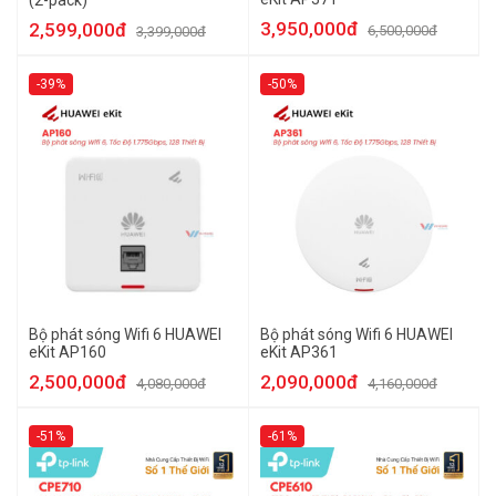
(2-pack)
3,950,000đ
2,599,000đ
6,500,000đ
3,399,000đ
-39%
-50%
Bộ phát sóng Wifi 6 HUAWEI
Bộ phát sóng Wifi 6 HUAWEI
eKit AP160
eKit AP361
2,500,000đ
2,090,000đ
4,080,000đ
4,160,000đ
-51%
-61%