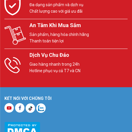
Đa dạng sản phẩm và dịch vụ
Chất lượng cao với giá ưu đãi
An Tâm Khi Mua Sắm
Sản phẩm, hàng hóa chính hãng
Thanh toán tiện lợi
Dịch Vụ Chu Đáo
Giao hàng nhanh trong 24h
Hotline phục vụ cả T7 và CN
KẾT NỐI VỚI CHÚNG TÔI