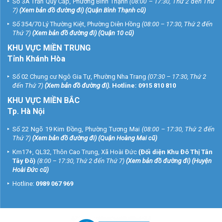
Số 3A Trần Quý Cáp, Phường Bình Thạnh
(08:00 – 17:30, Thứ 2 đến Thứ
7)
(
Xem bản đồ đường đi
) (Quận Bình Thạnh cũ)
Số 354/70 Lý Thường Kiệt, Phường Diên Hồng
(08:00 – 17:30, Thứ 2 đến
Thứ 7)
(
Xem bản đồ đường đi
) (Quận 10 cũ)
KHU VỰC MIỀN TRUNG
Tỉnh Khánh Hòa
Số 02 Chung cư Ngô Gia Tự, Phường Nha Trang
(07:30 – 17:30, Thứ 2
đến Thứ 7)
(
Xem bản đồ đường đi
).
Hotline:
0915 810 810
KHU VỰC MIỀN BẮC
Tp. Hà Nội
Số 22 Ngõ 19 Kim Đồng, Phường Tương Mai
(08:00 – 17:30, Thứ 2 đến
Thứ 7)
(
Xem bản đồ đường đi
) (Quận Hoàng Mai cũ)
Km17+, QL32, Thôn Cao Trung, Xã Hoài Đức
(Đối diện Khu Đô Thị Tân
Tây Đô)
(8:00 – 17:30, Thứ 2 đến Thứ 7)
(
Xem bản đồ đường đi
) (Huyện
Hoài Đức cũ)
Hotline:
0989 067 969