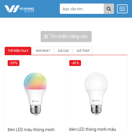
Tìm kiếm nâng cao
TOP BÁN CHẠY
MỚI NHẤT
GIÁ CAO
GIÁ THẤP
-59%
-46%
Đèn LED thông minh màu
Đèn LED màu thông minh