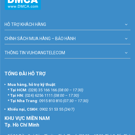
HỖ TRỢ KHÁCH HÀNG
CHÍNH SÁCH MUA HÀNG – BẢO HÀNH
THÔNG TIN VUHOANGTELECOM
TỔNG ĐÀI HỖ TRỢ
Mua hàng, hỗ trợ kỹ thuật:
*
Tại HCM:
(028) 35 166 166
(08:00 – 17:30)
*
Tại HN:
(024) 6256 1111
(08:00 – 17:30)
*
Tại Nha Trang:
0915 810 810
(07:30 – 17:30)
Khiếu nại, CSKH:
0902 51 53 55
(24/7)
KHU
VỰC MIỀN NAM
Tp. Hồ Chí Minh