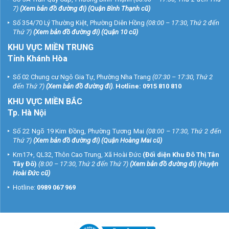
7)
(
Xem bản đồ đường đi
) (Quận Bình Thạnh cũ)
Số 354/70 Lý Thường Kiệt, Phường Diên Hồng
(08:00 – 17:30, Thứ 2 đến
Thứ 7)
(
Xem bản đồ đường đi
) (Quận 10 cũ)
KHU VỰC MIỀN TRUNG
Tỉnh Khánh Hòa
Số 02 Chung cư Ngô Gia Tự, Phường Nha Trang
(07:30 – 17:30, Thứ 2
đến Thứ 7)
(
Xem bản đồ đường đi
).
Hotline:
0915 810 810
KHU VỰC MIỀN BẮC
Tp. Hà Nội
Số 22 Ngõ 19 Kim Đồng, Phường Tương Mai
(08:00 – 17:30, Thứ 2 đến
Thứ 7)
(
Xem bản đồ đường đi
) (Quận Hoàng Mai cũ)
Km17+, QL32, Thôn Cao Trung, Xã Hoài Đức
(Đối diện Khu Đô Thị Tân
Tây Đô)
(8:00 – 17:30, Thứ 2 đến Thứ 7)
(
Xem bản đồ đường đi
) (Huyện
Hoài Đức cũ)
Hotline:
0989 067 969