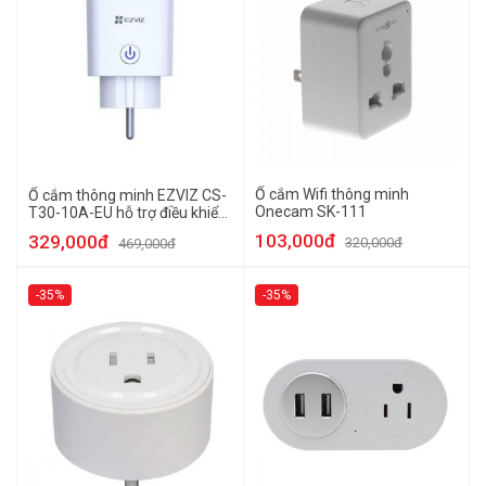
Ổ cắm Wifi thông minh
Ổ cắm thông minh EZVIZ CS-
Onecam SK-111
T30-10A-EU hỗ trợ điều khiển
bằng giọng nói
103,000đ
329,000đ
320,000đ
469,000đ
-35%
-35%