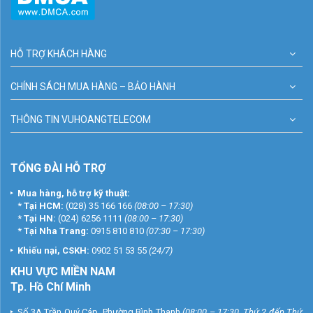
HỖ TRỢ KHÁCH HÀNG
CHÍNH SÁCH MUA HÀNG – BẢO HÀNH
THÔNG TIN VUHOANGTELECOM
TỔNG ĐÀI HỖ TRỢ
Mua hàng, hỗ trợ kỹ thuật:
*
Tại HCM:
(028) 35 166 166
(08:00 – 17:30)
*
Tại HN:
(024) 6256 1111
(08:00 – 17:30)
*
Tại Nha Trang:
0915 810 810
(07:30 – 17:30)
Khiếu nại, CSKH:
0902 51 53 55
(24/7)
KHU
VỰC MIỀN NAM
Tp. Hồ Chí Minh
Số 3A Trần Quý Cáp, Phường Bình Thạnh
(08:00 – 17:30, Thứ 2 đến Thứ