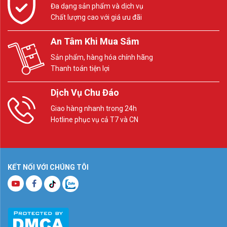
Đa dạng sản phẩm và dịch vụ
Chất lượng cao với giá ưu đãi
An Tâm Khi Mua Sắm
Sản phẩm, hàng hóa chính hãng
Thanh toán tiện lợi
Dịch Vụ Chu Đáo
Giao hàng nhanh trong 24h
Hotline phục vụ cả T7 và CN
KẾT NỐI VỚI CHÚNG TÔI