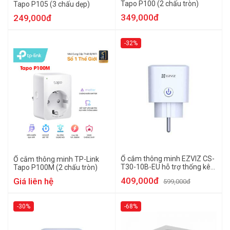
Tapo P100 (2 chấu tròn)
Tapo P105 (3 chấu dẹp)
349,000đ
249,000đ
-32%
Ổ cắm thông minh EZVIZ CS-
Ổ cắm thông minh TP-Link
T30-10B-EU hỗ trợ thống kê
Tapo P100M (2 chấu tròn)
công suất điện tiêu thụ
409,000đ
Giá liên hệ
599,000đ
-30%
-68%