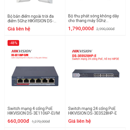
Bộ thu phát sóng không dây
Bộ bắn điểm ngoài trời đa
cho thang máy 5Ghz
điểm 5Ghz HIKVISION DS-
HIKVISION DS-3WF0EC-
3WF02-5AC/D
1,790,000đ
Giá liên hệ
2,990,000đ
5ACT(B)
-48%
Switch mạng 4 cổng PoE
Switch mạng 24 cổng PoE
HIKVISION DS-3E1106P-EI/M
HIKVISION DS-3E0528HP-E
660,000đ
Giá liên hệ
1,270,000đ