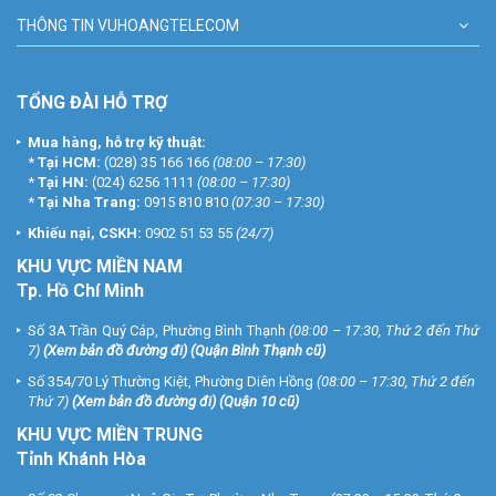
THÔNG TIN VUHOANGTELECOM
TỔNG ĐÀI HỖ TRỢ
Mua hàng, hỗ trợ kỹ thuật:
*
Tại HCM:
(028) 35 166 166
(08:00 – 17:30)
*
Tại HN:
(024) 6256 1111
(08:00 – 17:30)
*
Tại Nha Trang:
0915 810 810
(07:30 – 17:30)
Khiếu nại, CSKH:
0902 51 53 55
(24/7)
KHU
VỰC MIỀN NAM
Tp. Hồ Chí Minh
Số 3A Trần Quý Cáp, Phường Bình Thạnh
(08:00 – 17:30, Thứ 2 đến Thứ
7)
(
Xem bản đồ đường đi
) (Quận Bình Thạnh cũ)
Số 354/70 Lý Thường Kiệt, Phường Diên Hồng
(08:00 – 17:30, Thứ 2 đến
Thứ 7)
(
Xem bản đồ đường đi
) (Quận 10 cũ)
KHU VỰC MIỀN TRUNG
Tỉnh Khánh Hòa