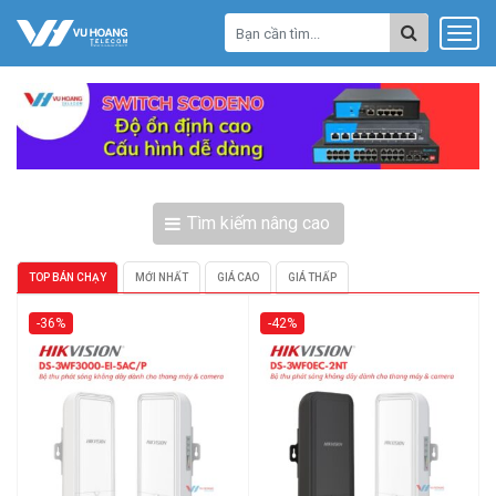
Tìm kiếm nâng cao
TOP BÁN CHẠY
MỚI NHẤT
GIÁ CAO
GIÁ THẤP
-36%
-42%