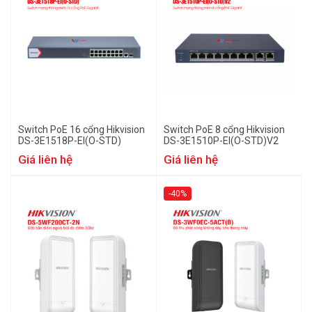
Switch PoE 16 cổng Hikvision
Switch PoE 8 cổng Hikvision
DS-3E1518P-EI(O-STD)
DS-3E1510P-EI(O-STD)V2
Giá liên hệ
Giá liên hệ
-40%