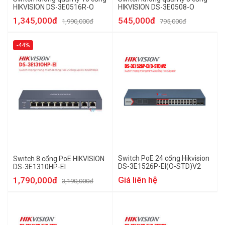
HIKVISION DS-3E0516R-O
HIKVISION DS-3E0508-O
1,345,000đ
545,000đ
1,990,000đ
795,000đ
-44%
Switch PoE 24 cổng Hikvision
Switch 8 cổng PoE HIKVISION
DS-3E1526P-EI(O-STD)V2
DS-3E1310HP-EI
Giá liên hệ
1,790,000đ
3,190,000đ