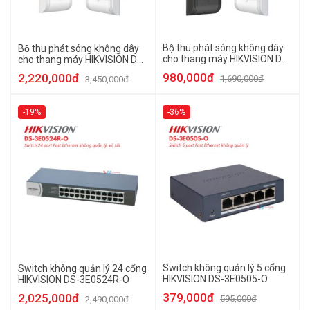
Bộ thu phát sóng không dây
Bộ thu phát sóng không dây
cho thang máy HIKVISION DS-
cho thang máy HIKVISION DS-
3WF0EC-2NT
3WF3000-EI-5AC/P
980,000đ
2,220,000đ
1,690,000đ
3,450,000đ
-19%
-36%
Switch không quản lý 5 cổng
Switch không quản lý 24 cổng
HIKVISION DS-3E0505-O
HIKVISION DS-3E0524R-O
379,000đ
2,025,000đ
595,000đ
2,490,000đ