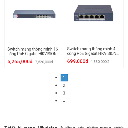
Switch mạng thông minh 4
Switch mạng thông minh 16
cổng PoE Gigabit HIKVISION
cổng PoE Gigabit HIKVISION
DS-3E1505P-EI/M
DS-3E1518P-EI/M
699,000đ
5,265,000đ
1,330,000đ
7,520,000đ
1
2
3
→