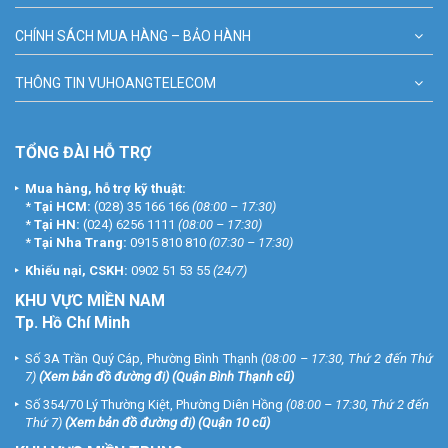
CHÍNH SÁCH MUA HÀNG – BẢO HÀNH
THÔNG TIN VUHOANGTELECOM
TỔNG ĐÀI HỖ TRỢ
Mua hàng, hỗ trợ kỹ thuật:
*
Tại HCM:
(028) 35 166 166
(08:00 – 17:30)
*
Tại HN:
(024) 6256 1111
(08:00 – 17:30)
*
Tại Nha Trang:
0915 810 810
(07:30 – 17:30)
Khiếu nại, CSKH:
0902 51 53 55
(24/7)
KHU
VỰC MIỀN NAM
Tp. Hồ Chí Minh
Số 3A Trần Quý Cáp, Phường Bình Thạnh
(08:00 – 17:30, Thứ 2 đến Thứ
7)
(
Xem bản đồ đường đi
) (Quận Bình Thạnh cũ)
Số 354/70 Lý Thường Kiệt, Phường Diên Hồng
(08:00 – 17:30, Thứ 2 đến
Thứ 7)
(
Xem bản đồ đường đi
) (Quận 10 cũ)