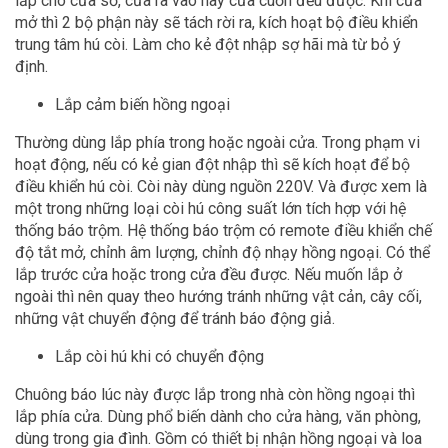
lắp cho cửa sổ, cửa ra vào hay cửa cuốn đều được. Khi cửa
mở thì 2 bộ phận này sẽ tách rời ra, kích hoạt bộ điều khiển
trung tâm hú còi. Làm cho kẻ đột nhập sợ hãi mà từ bỏ ý
định.
Lắp cảm biến hồng ngoại
Thường dùng lắp phía trong hoặc ngoài cửa. Trong phạm vi
hoạt động, nếu có kẻ gian đột nhập thì sẽ kích hoạt để bộ
điều khiển hú còi. Còi này dùng nguồn 220V. Và được xem là
một trong những loại còi hú công suất lớn tích hợp với hệ
thống báo trộm. Hệ thống báo trộm có remote điều khiển chế
độ tắt mở, chỉnh âm lượng, chỉnh độ nhạy hồng ngoại. Có thể
lắp trước cửa hoặc trong cửa đều được. Nếu muốn lắp ở
ngoài thì nên quay theo hướng tránh những vật cản, cây cối,
những vật chuyển động để tránh báo động giả.
Lắp còi hú khi có chuyển động
Chuông báo lúc này được lắp trong nhà còn hồng ngoại thì
lắp phía cửa. Dùng phổ biến dành cho cửa hàng, văn phòng,
dùng trong gia đình. Gồm có thiết bị nhận hồng ngoại và loa