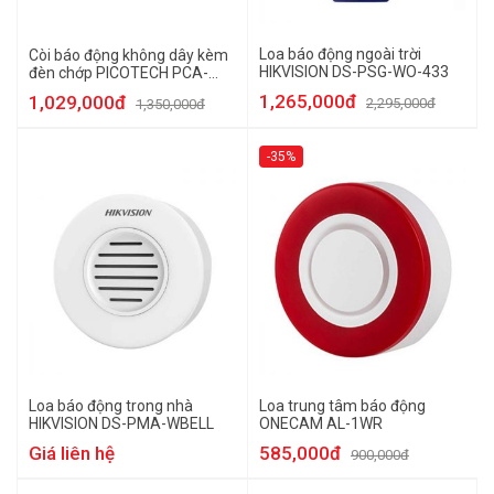
Loa báo động ngoài trời
Còi báo động không dây kèm
HIKVISION DS-PSG-WO-433
đèn chớp PICOTECH PCA-
6108W
1,265,000đ
1,029,000đ
2,295,000đ
1,350,000đ
-35%
Loa báo động trong nhà
Loa trung tâm báo động
HIKVISION DS-PMA-WBELL
ONECAM AL-1WR
Giá liên hệ
585,000đ
900,000đ