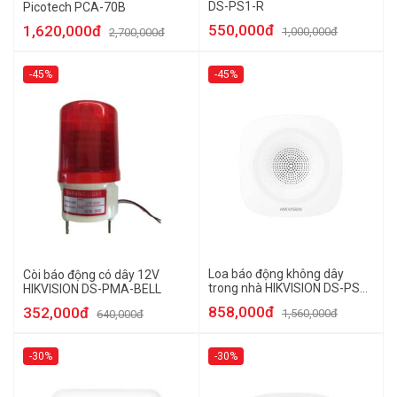
DS-PS1-R
Picotech PCA-70B
550,000đ
1,620,000đ
1,000,000đ
2,700,000đ
-45%
-45%
Loa báo động không dây
Còi báo động có dây 12V
trong nhà HIKVISION DS-PSG-
HIKVISION DS-PMA-BELL
WI-433
858,000đ
352,000đ
1,560,000đ
640,000đ
-30%
-30%