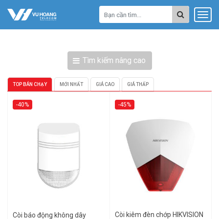
Tìm kiếm nâng cao
TOP BÁN CHẠY
MỚI NHẤT
GIÁ CAO
GIÁ THẤP
-40%
-45%
Còi kiêm đèn chớp HIKVISION
Còi báo động không dây