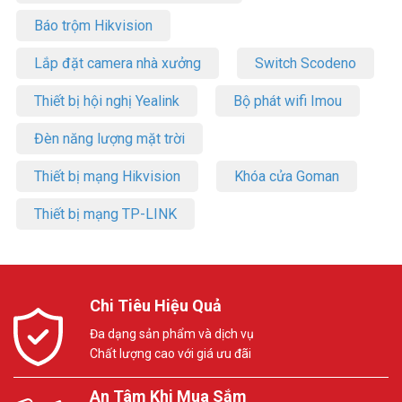
Báo trộm Hikvision
Lắp đặt camera nhà xưởng
Switch Scodeno
Thiết bị hội nghị Yealink
Bộ phát wifi Imou
Đèn năng lượng mặt trời
Thiết bị mạng Hikvision
Khóa cửa Goman
Thiết bị mạng TP-LINK
Chi Tiêu Hiệu Quả
Đa dạng sản phẩm và dịch vụ
Chất lượng cao với giá ưu đãi
An Tâm Khi Mua Sắm