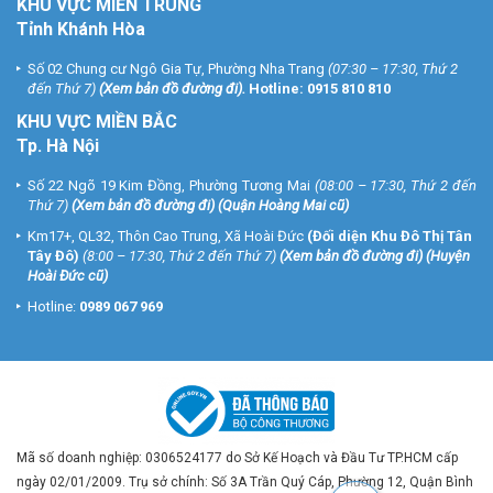
KHU VỰC MIỀN TRUNG
Tỉnh Khánh Hòa
Số 02 Chung cư Ngô Gia Tự, Phường Nha Trang
(07:30 – 17:30, Thứ 2
đến Thứ 7)
(
Xem bản đồ đường đi
).
Hotline:
0915 810 810
KHU VỰC MIỀN BẮC
Tp. Hà Nội
Số 22 Ngõ 19 Kim Đồng, Phường Tương Mai
(08:00 – 17:30, Thứ 2 đến
Thứ 7)
(
Xem bản đồ đường đi
) (Quận Hoàng Mai cũ)
Km17+, QL32, Thôn Cao Trung, Xã Hoài Đức
(Đối diện Khu Đô Thị Tân
Tây Đô)
(8:00 – 17:30, Thứ 2 đến Thứ 7)
(
Xem bản đồ đường đi
) (Huyện
Hoài Đức cũ)
Hotline:
0989 067 969
Mã số doanh nghiệp: 0306524177 do Sở Kế Hoạch và Đầu Tư TP.HCM cấp
ngày 02/01/2009. Trụ sở chính: Số 3A Trần Quý Cáp, Phường 12, Quận Bình