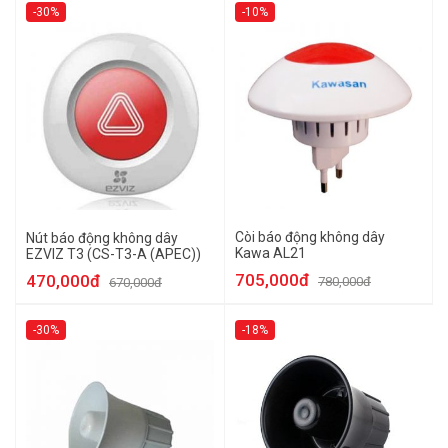
-30%
-10%
Còi báo động không dây
Nút báo động không dây
Kawa AL21
EZVIZ T3 (CS-T3-A (APEC))
705,000đ
470,000đ
780,000đ
670,000đ
-30%
-18%