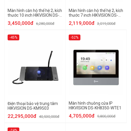
Màn hình căn hộ thế hệ 2, kích
Màn hình căn hộ thế hệ 2, kích
thước 10 inch HIKVISION DS-
thước 7 inch HIKVISION DS-
KH8520-WTE1
KH6320-LE1
3,450,000đ
2,119,000đ
6,280,000đ
3,019,000đ
-45%
-52%
Màn hình chuông cửa IP
Điện thoại bảo vệ trung tâm
HIKVISION DS-KH8350-WTE1
HIKVISION DS-KM9503
4,705,000đ
22,295,000đ
9,800,000đ
40,530,000đ
-24%