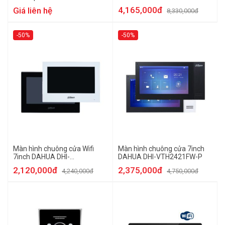
DS-KH9510-WTE1(B)
4,165,000đ
Giá liên hệ
8,330,000đ
-50%
-50%
Màn hình chuông cửa Wifi
Màn hình chuông cửa 7inch
7inch DAHUA DHI-
DAHUA DHI-VTH2421FW-P
VTH2621GW-WP
2,120,000đ
2,375,000đ
4,240,000đ
4,750,000đ