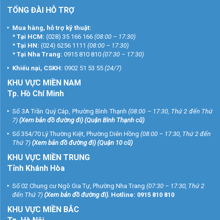
TỔNG ĐÀI HỖ TRỢ
Mua hàng, hỗ trợ kỹ thuật:
*
Tại HCM:
(028) 35 166 166
(08:00 – 17:30)
*
Tại HN:
(024) 6256 1111
(08:00 – 17:30)
*
Tại Nha Trang:
0915 810 810
(07:30 – 17:30)
Khiếu nại, CSKH:
0902 51 53 55
(24/7)
KHU
VỰC MIỀN NAM
Tp. Hồ Chí Minh
Số 3A Trần Quý Cáp, Phường Bình Thạnh
(08:00 – 17:30, Thứ 2 đến Thứ
7)
(
Xem bản đồ đường đi
) (Quận Bình Thạnh cũ)
Số 354/70 Lý Thường Kiệt, Phường Diên Hồng
(08:00 – 17:30, Thứ 2 đến
Thứ 7)
(
Xem bản đồ đường đi
) (Quận 10 cũ)
KHU VỰC MIỀN TRUNG
Tỉnh Khánh Hòa
Số 02 Chung cư Ngô Gia Tự, Phường Nha Trang
(07:30 – 17:30, Thứ 2
đến Thứ 7)
(
Xem bản đồ đường đi
).
Hotline:
0915 810 810
KHU VỰC MIỀN BẮC