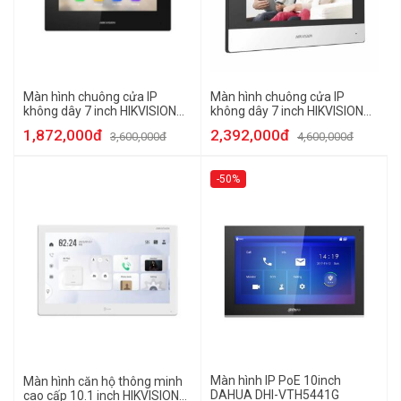
Màn hình chuông cửa IP
Màn hình chuông cửa IP
không dây 7 inch HIKVISION
không dây 7 inch HIKVISION
SH-KH620-LE
SH-KH630-TE
1,872,000đ
2,392,000đ
3,600,000đ
4,600,000đ
-50%
Màn hình IP PoE 10inch
Màn hình căn hộ thông minh
DAHUA DHI-VTH5441G
cao cấp 10.1 inch HIKVISION