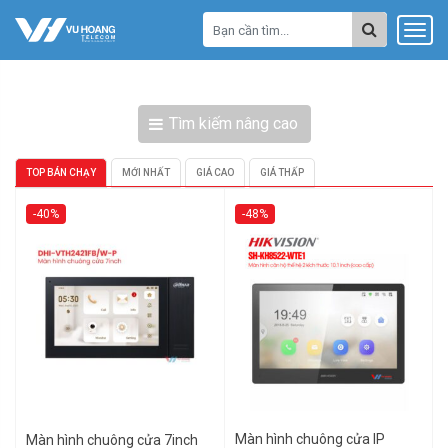
Tìm kiếm nâng cao
TOP BÁN CHẠY
MỚI NHẤT
GIÁ CAO
GIÁ THẤP
-40%
-48%
Màn hình chuông cửa IP
Màn hình chuông cửa 7inch