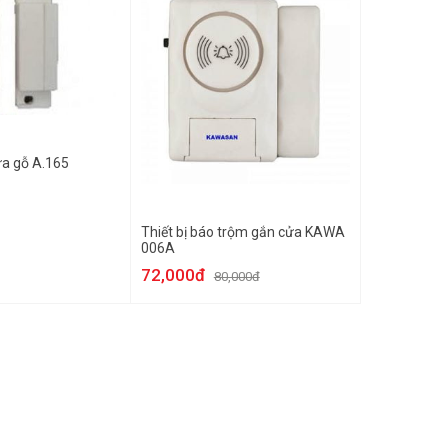
ửa gỗ A.165
Thiết bị báo trộm gắn cửa KAWA
006A
72,000đ
80,000đ