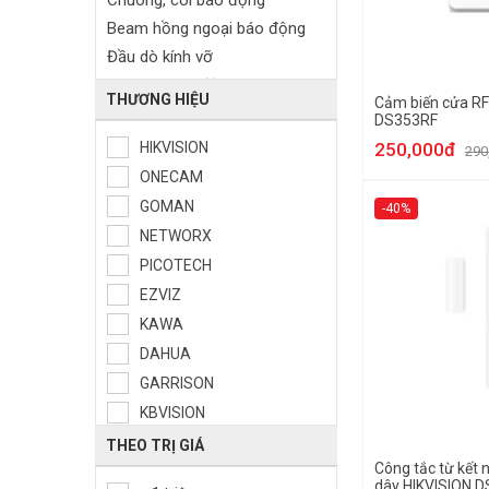
Chuông, còi báo động
Beam hồng ngoại báo động
Đầu dò kính vỡ
Remote báo động
THƯƠNG HIỆU
Cảm biến cửa R
Module GSM
DS353RF
Trung tâm báo động
HIKVISION
250,000đ
290
Bảng điều khiển
ONECAM
Card mở rộng trung tâm báo
GOMAN
-40%
động
NETWORX
Phụ kiện báo trộm
PICOTECH
Nút ấn báo động khẩn cấp
EZVIZ
KAWA
DAHUA
GARRISON
KBVISION
THEO TRỊ GIÁ
Công tắc từ kết 
dây HIKVISION 