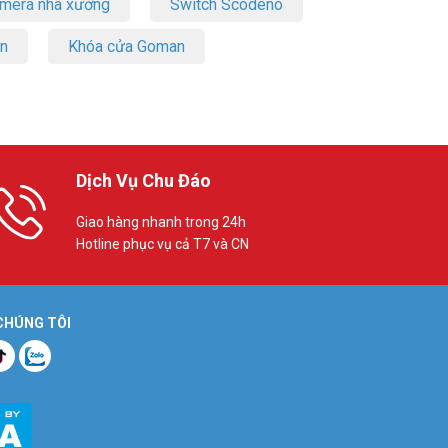
amera nhà xưởng
Switch Scodeno
on
Khóa cửa Goman
Dịch Vụ Chu Đáo
Giao hàng nhanh trong 24h
Hotline phục vụ cả T7 và CN
 CHÚNG TÔI