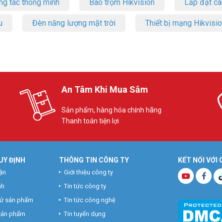
ng tác thông minh
Báo trộm Hikvision
Lắp đặt c
u
Đèn năng lượng mặt trời
Thiết bị mạng Hikvisi
An Tâm Khi Mua Sắm
Sản phẩm, hàng hóa chính hãng
Thanh toán tiện lợi
UY ĐỊNH
THÔNG TIN CÔNG TY
KẾT NỐI VỚI
ận
Giới thiệu công ty
nh
Tin tức công ty
hử sản phẩm
Tin tức công nghệ
 sản phẩm
Tin tuyển dụng