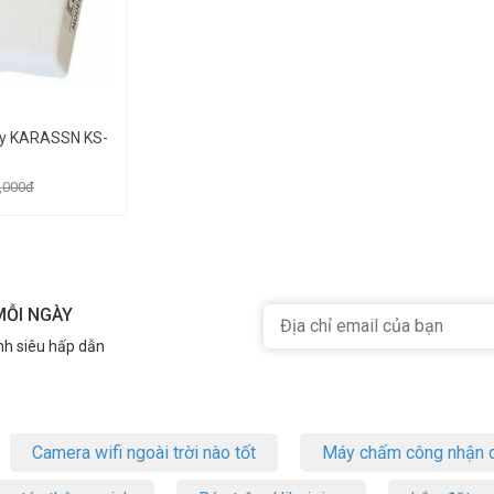
ây KARASSN KS-
,000đ
MỖI NGÀY
nh siêu hấp dẫn
Camera wifi ngoài trời nào tốt
Máy chấm công nhận d