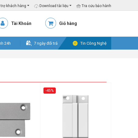
trợ khách hàng
Download tài liệu
Tra cứu bảo hành
Tài Khoản
Giỏ hàng
nh 24h
7 ngày đổi trả
Tin Công Nghệ
-45%