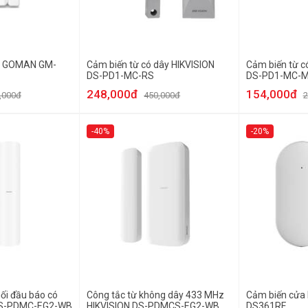
F GOMAN GM-
Cảm biến từ có dây HIKVISION
Cảm biến từ c
DS-PD1-MC-RS
DS-PD1-MC-
248,000đ
154,000đ
,000đ
450,000đ
2
-40%
-20%
nối đầu báo có
Công tắc từ không dây 433 MHz
Cảm biến cửa
DS-PDMC-EG2-WB
HIKVISION DS-PDMCS-EG2-WB
DS361RF