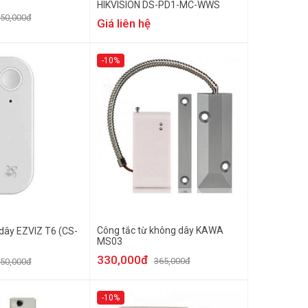
HIKVISION DS-PD1-MC-WWS
50,000đ
Giá liên hệ
-10%
Công tắc từ không dây KAWA
dây EZVIZ T6 (CS-
MS03
330,000đ
365,000đ
50,000đ
-10%