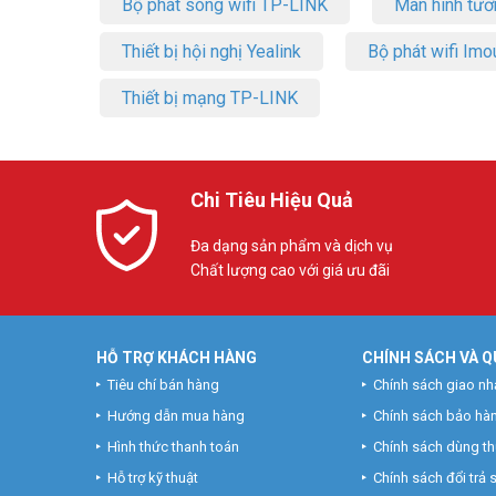
Bộ phát sóng wifi TP-LINK
Màn hình tươ
Thiết bị hội nghị Yealink
Bộ phát wifi Imo
Thiết bị mạng TP-LINK
Chi Tiêu Hiệu Quả
Đa dạng sản phẩm và dịch vụ
Chất lượng cao với giá ưu đãi
HỖ TRỢ KHÁCH HÀNG
CHÍNH SÁCH VÀ Q
Tiêu chí bán hàng
Chính sách giao nh
Hướng dẫn mua hàng
Chính sách bảo hà
Hình thức thanh toán
Chính sách dùng t
Hỗ trợ kỹ thuật
Chính sách đổi trả