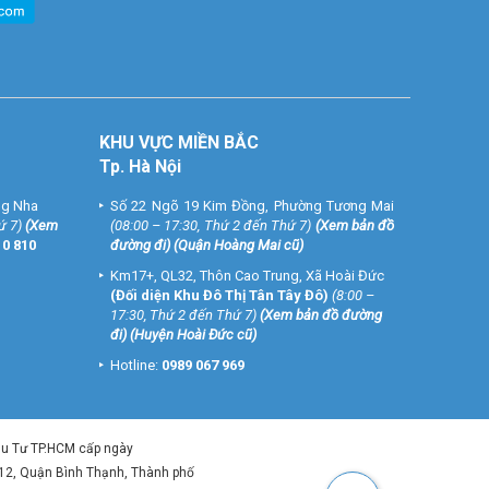
KHU VỰC MIỀN BẮC
Tp. Hà Nội
ng Nha
Số 22 Ngõ 19 Kim Đồng, Phường Tương Mai
ứ 7)
(
Xem
(08:00 – 17:30, Thứ 2 đến Thứ 7)
(
Xem bản đồ
10 810
đường đi
) (Quận Hoàng Mai cũ)
Km17+, QL32, Thôn Cao Trung, Xã Hoài Đức
(Đối diện Khu Đô Thị Tân Tây Đô)
(8:00 –
17:30, Thứ 2 đến Thứ 7)
(
Xem bản đồ đường
đi
) (Huyện Hoài Đức cũ)
Hotline:
0989 067 969
ầu Tư TP.HCM cấp ngày
 12, Quận Bình Thạnh, Thành phố