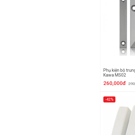
Phụ kiện bộ trun
Kawa MS02
260,000đ
290
-42%