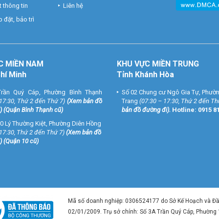
 thông tin
Liên hệ
 đặt, bảo trì
C MIỀN NAM
KHU VỰC MIỀN TRUNG
Chí Minh
Tỉnh Khánh Hòa
rần Quý Cáp, Phường Bình Thạnh
Số 02 Chung cư Ngô Gia Tự, Phườ
 17:30, Thứ 2 đến Thứ 7)
(
Xem bản đồ
Trang
(07:30 – 17:30, Thứ 2 đến Th
) (Quận Bình Thạnh cũ)
bản đồ đường đi
).
Hotline:
0915 8
0 Lý Thường Kiệt, Phường Diên Hồng
 17:30, Thứ 2 đến Thứ 7)
(
Xem bản đồ
) (Quận 10 cũ)
Mã số doanh nghiệp: 0306524177 do Sở Kế Hoạch và Đ
02/01/2009. Trụ sở chính: Số 3A Trần Quý Cáp, Phường