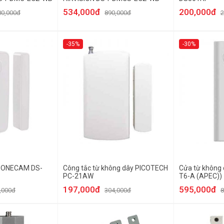
534,000đ
200,000đ
80,000đ
890,000đ
2
-35%
-30%
ừ ONECAM DS-
Công tắc từ không dây PICOTECH
Cửa từ không 
PC-21AW
T6-A (APEC))
197,000đ
595,000đ
,000đ
304,000đ
8