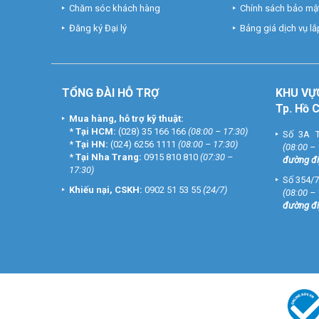
Chăm sóc khách hàng
Chính sách bảo mật
Đăng ký Đại lý
Bảng giá dịch vụ lắp
TỔNG ĐÀI HỖ TRỢ
KHU
VỰ
Tp. Hồ 
Mua hàng, hỗ trợ kỹ thuật:
*
Tại HCM:
(028) 35 166 166
(08:00 – 17:30)
Số 3A T
*
Tại HN:
(024) 6256 1111
(08:00 – 17:30)
(08:00 –
*
Tại Nha Trang:
0915 810 810
(07:30 –
đường đi
17:30)
Số 354/7
Khiếu nại, CSKH:
0902 51 53 55
(24/7)
(08:00 –
đường đi