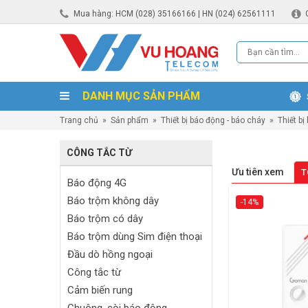
Mua hàng: HCM (028) 35166166 | HN (024) 62561111
DANH MỤC SẢN PHẨM
Trang chủ
»
Sản phẩm
»
Thiết bị báo động - báo cháy
»
Thiết bị
CÔNG TẮC TỪ
Ưu tiên xem
T
Báo động 4G
Báo trộm không dây
-14%
Báo trộm có dây
Báo trộm dùng Sim điện thoại
Đầu dò hồng ngoại
Công tắc từ
Cảm biến rung