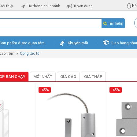
Hỗ 
Giới thiệu
Hệ thống chi nhánh
Tuyển dụng
Tìm kiếm
Sản phẩm được quan tâm
Khuyến mãi
Giao hàng nha
 báo trộm
»
Công tắc từ
OP BÁN CHẠY
MỚI NHẤT
GIÁ CAO
GIÁ THẤP
-45%
-45%