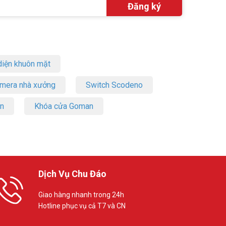
iện khuôn mặt
amera nhà xưởng
Switch Scodeno
on
Khóa cửa Goman
Dịch Vụ Chu Đáo
Giao hàng nhanh trong 24h
Hotline phục vụ cả T7 và CN