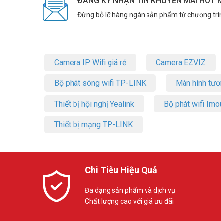
ĐĂNG KÝ NHẬN TIN KHUYẾN MÃI HOT 
Đừng bỏ lỡ hàng ngàn sản phẩm từ chương trì
Camera IP Wifi giá rẻ
Camera EZVIZ
Bộ phát sóng wifi TP-LINK
Màn hình tươ
Thiết bị hội nghị Yealink
Bộ phát wifi Imo
Thiết bị mạng TP-LINK
Chi Tiêu Hiệu Quả
Đa dạng sản phẩm và dịch vụ
Chất lượng cao với giá ưu đãi