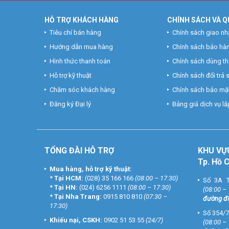
HỖ TRỢ KHÁCH HÀNG
CHÍNH SÁCH VÀ Q
Tiêu chí bán hàng
Chính sách giao nh
Hướng dẫn mua hàng
Chính sách bảo hà
Hình thức thanh toán
Chính sách dùng t
Hỗ trợ kỹ thuật
Chính sách đổi trả
Chăm sóc khách hàng
Chính sách bảo mật
Đăng ký Đại lý
Bảng giá dịch vụ lắp
TỔNG ĐÀI HỖ TRỢ
KHU
VỰ
Tp. Hồ 
Mua hàng, hỗ trợ kỹ thuật:
*
Tại HCM:
(028) 35 166 166
(08:00 – 17:30)
Số 3A T
*
Tại HN:
(024) 6256 1111
(08:00 – 17:30)
(08:00 –
*
Tại Nha Trang:
0915 810 810
(07:30 –
đường đi
17:30)
Số 354/7
Khiếu nại, CSKH:
0902 51 53 55
(24/7)
(08:00 –