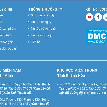
UY ĐỊNH
THÔNG TIN CÔNG TY
KẾT NỐI VỚI
ận
Giới thiệu công ty
nh
Tin tức công ty
hử sản phẩm
Tin tức công nghệ
 sản phẩm
Tin tuyển dụng
 thông tin
Liên hệ
 đặt, bảo trì
C MIỀN NAM
KHU VỰC MIỀN TRUNG
Chí Minh
Tỉnh Khánh Hòa
rần Quý Cáp, Phường Bình Thạnh
Số 02 Chung cư Ngô Gia Tự, Phườ
 17:30, Thứ 2 đến Thứ 7)
(
Xem bản đồ
Trang
(07:30 – 15:30, Thứ 2 đến Th
) (Quận Bình Thạnh cũ)
bản đồ đường đi
).
Hotline:
0915 8
0 Lý Thường Kiệt, Phường Diên Hồng
 17:30, Thứ 2 đến Thứ 7)
(
Xem bản đồ