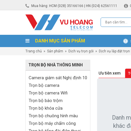
Mua hàng: HCM (028) 35166166 | HN (024) 62561111
DANH MỤC SẢN PHẨM
Trang chủ
»
Sản phẩm
»
Dịch vụ trọn gói
»
Dịch vụ lắp đặt trọn
TRỌN BỘ NHÀ THÔNG MINH
Ưu tiên xem
T
Camera giám sát Nghị định 10
Trọn bộ camera
Trọn bộ camera Wifi
Trọn bộ báo trộm
Trọn bộ khóa cửa
Trọn bộ chuông hình màu
Danh m
Trọn bộ máy chấm công
khác đ