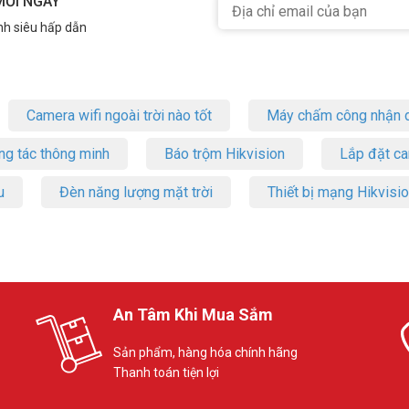
MỖI NGÀY
nh siêu hấp dẫn
Camera wifi ngoài trời nào tốt
Máy chấm công nhận d
ng tác thông minh
Báo trộm Hikvision
Lắp đặt c
u
Đèn năng lượng mặt trời
Thiết bị mạng Hikvisi
An Tâm Khi Mua Sắm
Sản phẩm, hàng hóa chính hãng
Thanh toán tiện lợi