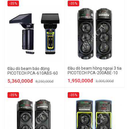
-35%
-35%
Đầu dò beam hồng ngoại 3 tia
Đầu dò beam báo động
PICOTECH PCA-200ABE-10
PICOTECH PCA-610ABS-60
1,950,000đ
5,360,000đ
3,005,000đ
8,250,000đ
-35%
-35%