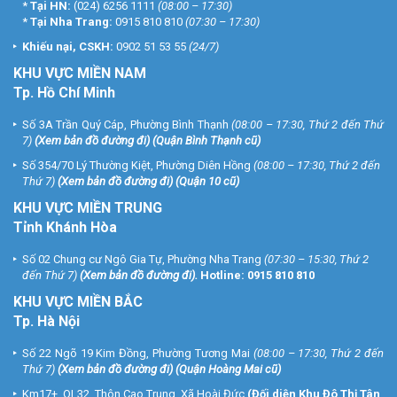
*
Tại HN:
(024) 6256 1111
(08:00 – 17:30)
*
Tại Nha Trang:
0915 810 810
(07:30 – 17:30)
Khiếu nại, CSKH:
0902 51 53 55
(24/7)
KHU
VỰC MIỀN NAM
Tp. Hồ Chí Minh
Số 3A Trần Quý Cáp, Phường Bình Thạnh
(08:00 – 17:30, Thứ 2 đến Thứ
7)
(
Xem bản đồ đường đi
) (Quận Bình Thạnh cũ)
Số 354/70 Lý Thường Kiệt, Phường Diên Hồng
(08:00 – 17:30, Thứ 2 đến
Thứ 7)
(
Xem bản đồ đường đi
) (Quận 10 cũ)
KHU VỰC MIỀN TRUNG
Tỉnh Khánh Hòa
Số 02 Chung cư Ngô Gia Tự, Phường Nha Trang
(07:30 – 15:30, Thứ 2
đến Thứ 7)
(
Xem bản đồ đường đi
).
Hotline:
0915 810 810
KHU VỰC MIỀN BẮC
Tp. Hà Nội
Số 22 Ngõ 19 Kim Đồng, Phường Tương Mai
(08:00 – 17:30, Thứ 2 đến
Thứ 7)
(
Xem bản đồ đường đi
) (Quận Hoàng Mai cũ)
Km17+, QL32, Thôn Cao Trung, Xã Hoài Đức
(Đối diện Khu Đô Thị Tân