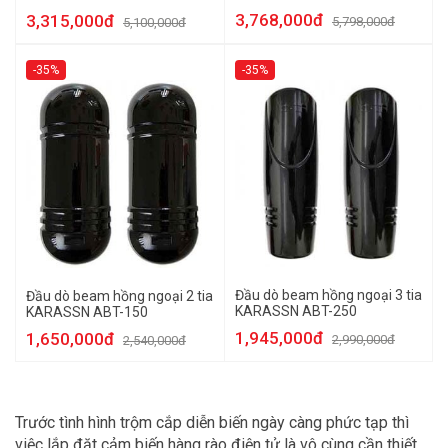
3,768,000đ
3,315,000đ
5,798,000đ
5,100,000đ
-35%
-35%
Đầu dò beam hồng ngoại 3 tia
Đầu dò beam hồng ngoại 2 tia
KARASSN ABT-250
KARASSN ABT-150
1,945,000đ
1,650,000đ
2,990,000đ
2,540,000đ
Trước tình hình trộm cắp diễn biến ngày càng phức tạp thì
việc lắp đặt cảm biến hàng rào điện tử là vô cùng cần thiết.