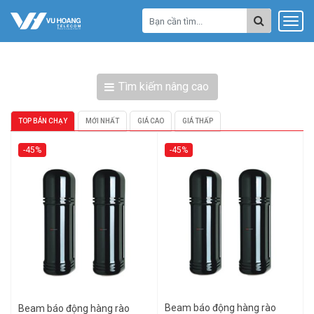
Tìm kiếm nâng cao
TOP BÁN CHẠY
MỚI NHẤT
GIÁ CAO
GIÁ THẤP
-45%
-45%
Beam báo động hàng rào
Beam báo động hàng rào