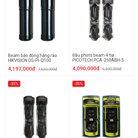
Đầu photo beam 4 tia
Beam báo động hàng rào
PICOTECH PCA-250ABH-5
HIKVISION DS-PI-Q100
4,090,000đ
4,197,000đ
6,300,000đ
7,630,000đ
-35%
-35%