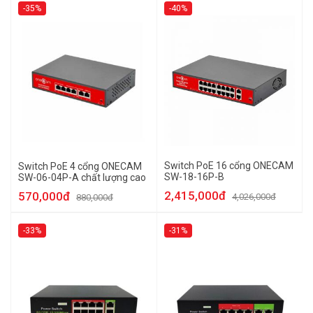
-35%
-40%
Switch PoE 16 cổng ONECAM
Switch PoE 4 cổng ONECAM
SW-18-16P-B
SW-06-04P-A chất lượng cao
2,415,000đ
570,000đ
4,026,000đ
880,000đ
-33%
-31%