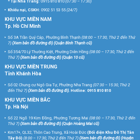
*
Tại Nha Trang:
0915 810 810
(07:30 – 17:30)
Khiếu nại, CSKH:
0902 51 53 55
(24/7)
KHU
VỰC MIỀN NAM
Tp. Hồ Chí Minh
Số 3A Trần Quý Cáp, Phường Bình Thạnh
(08:00 – 17:30, Thứ 2 đến Thứ
7)
(
Xem bản đồ đường đi
) (Quận Bình Thạnh cũ)
Số 354/70 Lý Thường Kiệt, Phường Diên Hồng
(08:00 – 17:30, Thứ 2 đến
Thứ 7)
(
Xem bản đồ đường đi
) (Quận 10 cũ)
KHU VỰC MIỀN TRUNG
Tỉnh Khánh Hòa
Số 02 Chung cư Ngô Gia Tự, Phường Nha Trang
(07:30 – 15:30, Thứ 2
đến Thứ 7)
(
Xem bản đồ đường đi
).
Hotline:
0915 810 810
KHU VỰC MIỀN BẮC
Tp. Hà Nội
Số 22 Ngõ 19 Kim Đồng, Phường Tương Mai
(08:00 – 17:30, Thứ 2 đến
Thứ 7)
(
Xem bản đồ đường đi
) (Quận Hoàng Mai cũ)
Km17+, QL32, Thôn Cao Trung, Xã Hoài Đức
(Đối diện Khu Đô Thị Tân
Tây Đô)
(8:00 – 17:30, Thứ 2 đến Thứ 7)
(
Xem bản đồ đường đi
) (Huyện