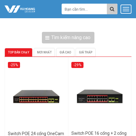
Tìm kiếm nâng cao
TOP BÁN CHẠY
MỚI NHẤT
GIÁ CAO
GIÁ THẤP
-25%
-29%
Switch POE 16 cổng + 2 cổng
Switch POE 24 cổng OneCam