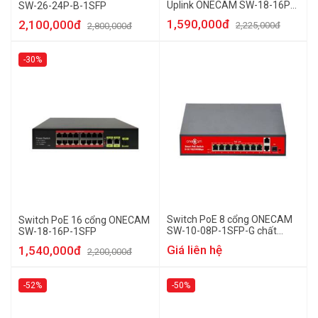
Uplink ONECAM SW-18-16P-
SW-26-24P-B-1SFP
B-1SFP
1,590,000đ
2,100,000đ
2,225,000đ
2,800,000đ
-30%
Switch PoE 8 cổng ONECAM
Switch PoE 16 cổng ONECAM
SW-10-08P-1SFP-G chất
SW-18-16P-1SFP
lượng cao
Giá liên hệ
1,540,000đ
2,200,000đ
-52%
-50%