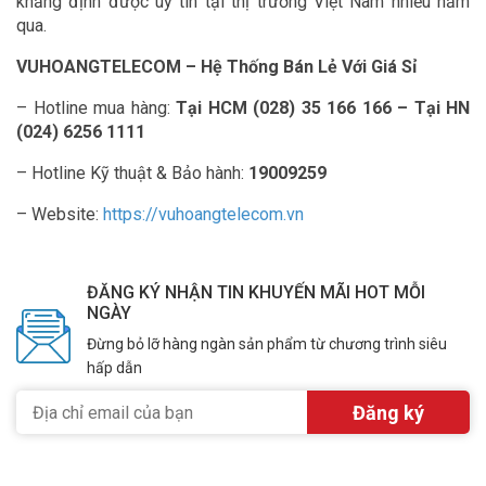
khẳng định được uy tín tại thị trường Việt Nam nhiều năm
qua.
VUHOANGTELECOM – Hệ Thống Bán Lẻ Với Giá Sỉ
– Hotline mua hàng:
Tại HCM (028) 35 166 166 – Tại HN
(024) 6256 1111
– Hotline Kỹ thuật & Bảo hành:
19009259
– Website:
https://vuhoangtelecom.vn
ĐĂNG KÝ NHẬN TIN KHUYẾN MÃI HOT MỖI
NGÀY
Đừng bỏ lỡ hàng ngàn sản phẩm từ chương trình siêu
hấp dẫn