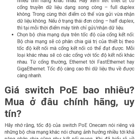
nhiều tính năng khác nhau. Hãy xem xét thiết bị có
cổng truyền dữ liệu dạng song công – full duplex
không. Trong cùng thời điểm có thể vừa gửi vừa nhận
dữ liệu không. Nếu ở trạng thái đơn công – half duplex,
thì tại mỗi thời điểm máy tính chỉ gửi/nhận dữ liệu.
Chọn bộ chia mạng dựa trên tốc độ của cổng kết nối:
Bộ chia mạng sẽ có phân chia giá trị của thiết bị theo
tốc độ kết nối mà cổng kết nối có thể đạt được. Mỗi
loại khác nhau sẽ có các cổng với tốc độ kết nối khác
nhau. Từ cổng thường, Ethernet tới FastEthernet hay
GigaEthernet. Tốc độ càng cao thì dữ liệu thu về được
càng nhanh.
Giá switch PoE bao nhiêu?
Mua ở đâu chính hãng, uy
tín?
Hãy nhớ rằng, tốc độ của switch PoE Onecam nói riêng và
những bộ chia mạng khác nói chung ảnh hưởng nhiều tới khả
năng phân chia cũng như kết nối mạng. Khi đã hiểu rõ về