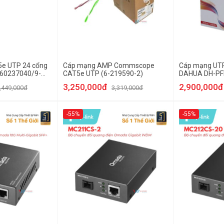
5e UTP 24 cổng
Cáp mạng AMP Commscope
Cáp mạng UT
60237040/9-
CAT5e UTP (6-219590-2)
DAHUA DH-PF
3,250,000đ
2,900,000đ
,449,000đ
3,319,000đ
-55%
-55%