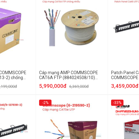
 COMMSCOPE
Cáp mạng AMP COMMSCOPE
Patch Panel C
13-2) chống
CAT6A FTP (884024508/10)
COMMSCOPE (
chống nhiễu
1375055-2)
5,990,000đ
3,459,000đ
,199,000đ
6,369,000đ
-2%
-33%