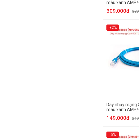
màu xanh AMP
NPC6ASZDB-BL
309,000đ
389
-32%
Dây nhảy mạng 
màu xanh AMP
NPC06UVDB-BL
149,000đ
219
-5%