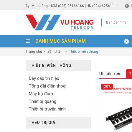
Mua hàng: HCM (028) 35166166 | HN (024) 62561111
DANH MỤC SẢN PHẨM
Trang chủ
»
Sản phẩm
»
Thiết bị viễn thông
THIẾT BỊ VIỄN THÔNG
Ưu tiên xem
T
Dây cáp tín hiệu
Tổng đài điện thoại
-20%
Máy bộ đàm
Thiết bị quang
Thiết bị truyền hình
THEO TRỊ GIÁ