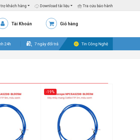
trợ khách hàng
Download tài liệu
Tra cứu bảo hành
Tài Khoản
Giỏ hàng
nh 24h
7 ngày đổi trả
Tin Công Nghệ
-19%