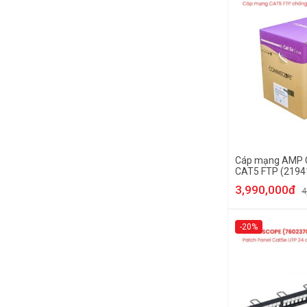
Cáp mạng AMP
CAT5 FTP (2194
nhiễu
3,990,000đ
4
-20%