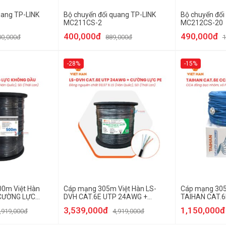
uang TP-LINK
Bộ chuyển đổi quang TP-LINK
Bộ chuyển đổi
MC211CS-2
MC212CS-20
400,000đ
490,000đ
00,000đ
889,000đ
1
-28%
-15%
500m Việt Hàn
Cáp mạng 305m Việt Hàn LS-
Cáp mạng 305
CƯỜNG LỰC
DVH CAT.6E UTP 24AWG +
TAIHAN CAT.
CƯỜNG LỰC PE
3,539,000đ
1,150,000đ
,919,000đ
4,919,000đ