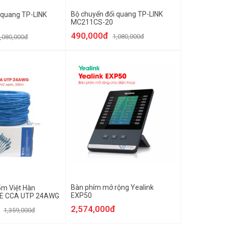
Bộ chuyển đổi quang TP-LINK
 quang TP-LINK
MC211CS-20
490,000đ
1,080,000đ
,080,000đ
Bàn phím mở rộng Yealink
m Việt Hàn
EXP50
6E CCA UTP 24AWG
2,574,000đ
1,359,000đ