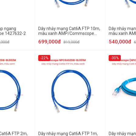
áp ngang
Dây nhảy mạng Cat6A FTP 10m,
Dây nhảy mạn
e 1427632-2
màu xanh AMP/Commscope
màu xanh A
NPC6ASZDB-BL010M
NPC6ASZDB-
699,000đ
540,000đ
,000đ
819,000đ
6
-22%
-30%
Cat6A FTP 2m,
Dây nhảy mạng Cat6A FTP 1m,
Dây nhảy mạn