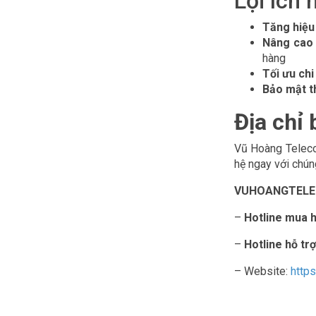
Lợi ích 
Tăng hiệu 
Nâng cao 
hàng
Tối ưu chi
Bảo mật t
Địa chỉ 
Vũ Hoàng Telecom
hệ ngay với chún
VUHOANGTELECO
–
Hotline mua 
–
Hotline hỗ trợ
– Website:
http