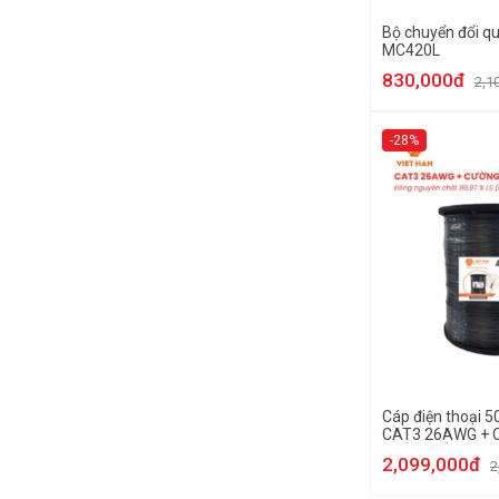
Bộ chuyển đổi q
MC420L
830,000đ
2,1
-28%
Cáp điện thoại 
CAT3 26AWG + 
KHÔNG DẦU
2,099,000đ
2