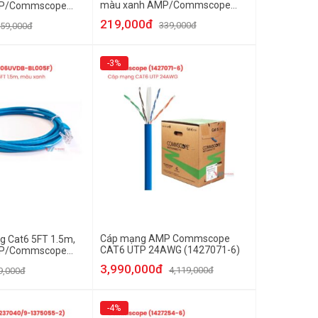
màu xanh AMP/Commscope
MP/Commscope
NPC06UVDB-BL017F
L033F
219,000đ
339,000đ
59,000đ
-3%
Cáp mạng AMP Commscope
g Cat6 5FT 1.5m,
CAT6 UTP 24AWG (1427071-6)
MP/Commscope
L005F
3,990,000đ
4,119,000đ
9,000đ
-4%