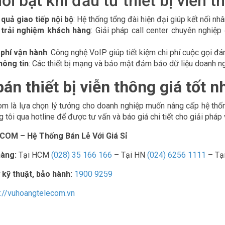
nổi bật khi đầu tư thiết bị viễn 
quả giao tiếp nội bộ
: Hệ thống tổng đài hiện đại giúp kết nối n
trải nghiệm khách hàng
: Giải pháp call center chuyên nghiệ
 phí vận hành
: Công nghệ VoIP giúp tiết kiệm chi phí cuộc gọi đá
hông tin
: Các thiết bị mạng và bảo mật đảm bảo dữ liệu doanh n
bán thiết bị viễn thông giá tốt n
 là lựa chọn lý tưởng cho doanh nghiệp muốn nâng cấp hệ thống k
g tôi qua hotline để được tư vấn và báo giá chi tiết cho giải pháp
M – Hệ Thống Bán Lẻ Với Giá Sỉ
hàng:
Tại HCM
(028) 35 166 166
– Tại HN
(024) 6256 1111
– Tạ
 kỹ thuật, bảo hành:
1900 9259
s://vuhoangtelecom.vn