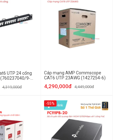
Cáp mạng AMP Commscope
at6 UTP 24 cổng
CAT6 UTP 23AWG (1427254-6)
760237040/9-
4,290,000đ
4,449,000đ
4,319,000đ
-55%