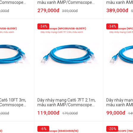
/Commscope
màu xanh AMP/Commscope
màu xanh A
002M
NPC6ASZDB-BL001M
NPC06UVDB-B
279,000đ
389,000đ
,000đ
359,000đ
5
-34%
-34%
Cat6 10FT 3m,
Dây nhảy mạng Cat6 7FT 2.1m,
Dây nhảy mạn
/Commscope
màu xanh AMP/Commscope
màu xanh A
010F
NPC06UVDB-BL007F
NPC06UVDB-B
119,000đ
99,000đ
,000đ
179,000đ
14
-6%
-20%