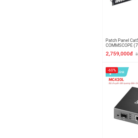
Patch Panel Cat
COMMSCOPE (7
1375191-2)
2,759,000đ
3
-60%