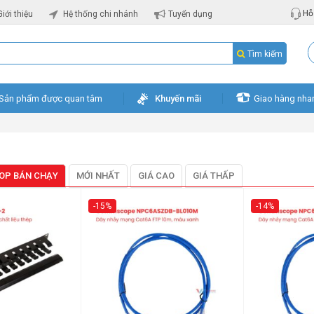
Hỗ 
Giới thiệu
Hệ thống chi nhánh
Tuyển dụng
Tìm kiếm
Sản phẩm được quan tâm
Khuyến mãi
Giao hàng nha
OP BÁN CHẠY
MỚI NHẤT
GIÁ CAO
GIÁ THẤP
-15%
-14%