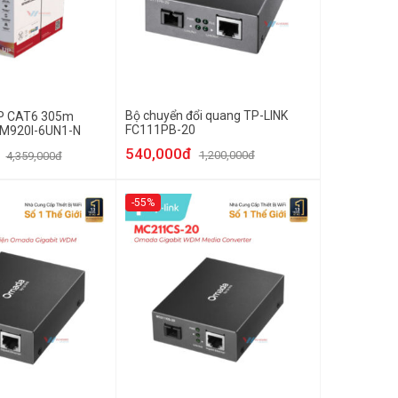
Bộ chuyển đổi quang TP-LINK
P CAT6 305m
FC111PB-20
M920I-6UN1-N
540,000đ
1,200,000đ
4,359,000đ
-55%