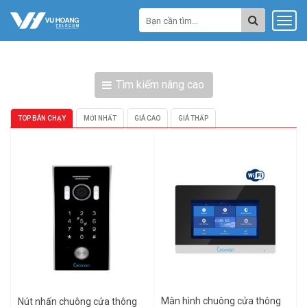
Tìm kiếm nâng cao
TOP BÁN CHẠY
MỚI NHẤT
GIÁ CAO
GIÁ THẤP
Màn hình chuông cửa thông
Nút nhấn chuông cửa thông