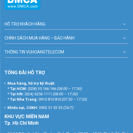
HỖ TRỢ KHÁCH HÀNG
CHÍNH SÁCH MUA HÀNG – BẢO HÀNH
THÔNG TIN VUHOANGTELECOM
TỔNG ĐÀI HỖ TRỢ
Mua hàng, hỗ trợ kỹ thuật:
*
Tại HCM:
(028) 35 166 166
(08:00 – 17:30)
*
Tại HN:
(024) 6256 1111
(08:00 – 17:30)
*
Tại Nha Trang:
0915 810 810
(07:30 – 17:30)
Khiếu nại, CSKH:
0902 51 53 55
(24/7)
KHU
VỰC MIỀN NAM
Tp. Hồ Chí Minh