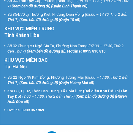
Số 3A Trần Quý Cáp, Phường Bình Thạnh
(08:00 – 17:30, Thứ 2 đến Thứ
7)
(
Xem bản đồ đường đi
) (Quận Bình Thạnh cũ)
Số 354/70 Lý Thường Kiệt, Phường Diên Hồng
(08:00 – 17:30, Thứ 2 đến
Thứ 7)
(
Xem bản đồ đường đi
) (Quận 10 cũ)
KHU VỰC MIỀN TRUNG
Tỉnh Khánh Hòa
Số 02 Chung cư Ngô Gia Tự, Phường Nha Trang
(07:30 – 17:30, Thứ 2
đến Thứ 7)
(
Xem bản đồ đường đi
).
Hotline:
0915 810 810
KHU VỰC MIỀN BẮC
Tp. Hà Nội
Số 22 Ngõ 19 Kim Đồng, Phường Tương Mai
(08:00 – 17:30, Thứ 2 đến
Thứ 7)
(
Xem bản đồ đường đi
) (Quận Hoàng Mai cũ)
Km17+, QL32, Thôn Cao Trung, Xã Hoài Đức
(Đối diện Khu Đô Thị Tân
Tây Đô)
(8:00 – 17:30, Thứ 2 đến Thứ 7)
(
Xem bản đồ đường đi
) (Huyện
Hoài Đức cũ)
Hotline:
0989 067 969