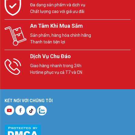
Đa dạng sản phẩm và dịch vụ
Chất lượng cao với giá ưu đãi
An Tâm Khi Mua Sắm
Sản phẩm, hàng hóa chính hãng
Thanh toán tiện lợi
Dịch Vụ Chu Đáo
Giao hàng nhanh trong 24h
Hotline phục vụ cả T7 và CN
KẾT NỐI VỚI CHÚNG TÔI