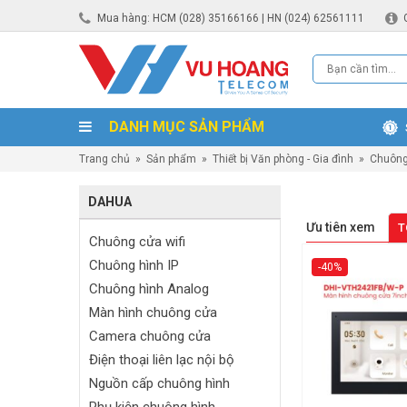
Mua hàng: HCM (028) 35166166 | HN (024) 62561111
DANH MỤC SẢN PHẨM
Trang chủ
»
Sản phẩm
»
Thiết bị Văn phòng - Gia đình
»
Chuông
DAHUA
Ưu tiên xem
T
Chuông cửa wifi
Chuông hình IP
-40%
Chuông hình Analog
Màn hình chuông cửa
Camera chuông cửa
Điện thoại liên lạc nội bộ
Nguồn cấp chuông hình