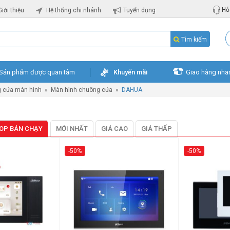
Hỗ 
Giới thiệu
Hệ thống chi nhánh
Tuyển dụng
Tìm kiếm
Sản phẩm được quan tâm
Khuyến mãi
Giao hàng nha
 cửa màn hình
»
Màn hình chuông cửa
»
DAHUA
OP BÁN CHẠY
MỚI NHẤT
GIÁ CAO
GIÁ THẤP
-50%
-50%