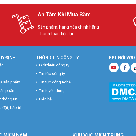
An Tâm Khi Mua Sắm
Sản phẩm, hàng hóa chính hãng
Thanh toán tiện lợi
UY ĐỊNH
THÔNG TIN CÔNG TY
KẾT NỐI VỚI
ận
Giới thiệu công ty
nh
Tin tức công ty
hử sản phẩm
Tin tức công nghệ
 sản phẩm
Tin tuyển dụng
 thông tin
Liên hệ
 đặt, bảo trì
C MIỀN NAM
KHU VỰC MIỀN TRUNG