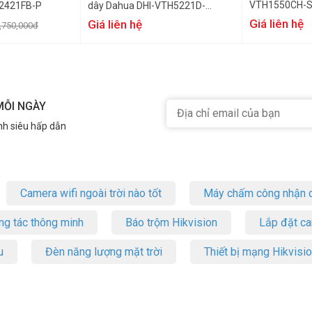
VTH1550CH-
2421FB-P
dây Dahua DHI-VTH5221D-
S2/DHI-VTH5221DW-S2
Giá liên hệ
Giá liên hệ
,750,000đ
MỖI NGÀY
nh siêu hấp dẫn
Camera wifi ngoài trời nào tốt
Máy chấm công nhận d
ng tác thông minh
Báo trộm Hikvision
Lắp đặt c
u
Đèn năng lượng mặt trời
Thiết bị mạng Hikvisi