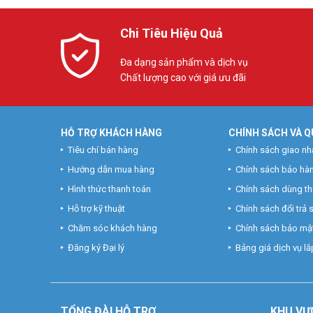
Chi Tiêu Hiệu Quả
Đa dạng sản phẩm và dịch vụ
Chất lượng cao với giá ưu đãi
HỖ TRỢ KHÁCH HÀNG
CHÍNH SÁCH VÀ Q
Tiêu chí bán hàng
Chính sách giao nh
Hướng dẫn mua hàng
Chính sách bảo hà
Hình thức thanh toán
Chính sách dùng t
Hỗ trợ kỹ thuật
Chính sách đổi trả
Chăm sóc khách hàng
Chính sách bảo mật
Đăng ký Đại lý
Bảng giá dịch vụ lắp
TỔNG ĐÀI HỖ TRỢ
KHU
VỰ