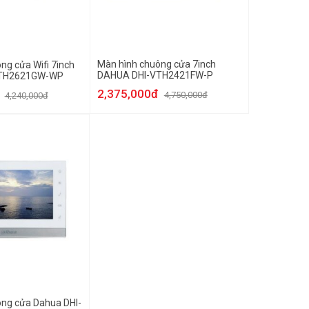
Màn hình chuông cửa 7inch
ng cửa Wifi 7inch
DAHUA DHI-VTH2421FW-P
VTH2621GW-WP
2,375,000đ
4,750,000đ
4,240,000đ
ng cửa Dahua DHI-