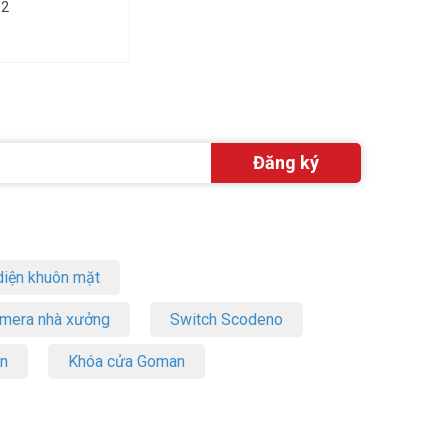
S2
iện khuôn mặt
amera nhà xưởng
Switch Scodeno
on
Khóa cửa Goman