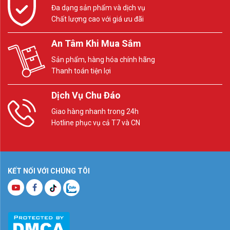
Đa dạng sản phẩm và dịch vụ
Chất lượng cao với giá ưu đãi
An Tâm Khi Mua Sắm
Sản phẩm, hàng hóa chính hãng
Thanh toán tiện lợi
Dịch Vụ Chu Đáo
Giao hàng nhanh trong 24h
Hotline phục vụ cả T7 và CN
KẾT NỐI VỚI CHÚNG TÔI