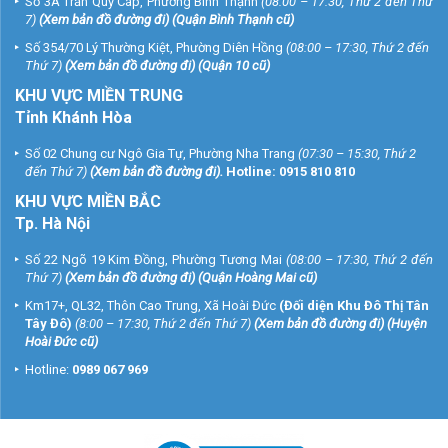
Số 3A Trần Quý Cáp, Phường Bình Thạnh
(08:00 – 17:30, Thứ 2 đến Thứ
7)
(
Xem bản đồ đường đi
) (Quận Bình Thạnh cũ)
Số 354/70 Lý Thường Kiệt, Phường Diên Hồng
(08:00 – 17:30, Thứ 2 đến
Thứ 7)
(
Xem bản đồ đường đi
) (Quận 10 cũ)
KHU VỰC MIỀN TRUNG
Tỉnh Khánh Hòa
Số 02 Chung cư Ngô Gia Tự, Phường Nha Trang
(07:30 – 15:30, Thứ 2
đến Thứ 7)
(
Xem bản đồ đường đi
).
Hotline:
0915 810 810
KHU VỰC MIỀN BẮC
Tp. Hà Nội
Số 22 Ngõ 19 Kim Đồng, Phường Tương Mai
(08:00 – 17:30, Thứ 2 đến
Thứ 7)
(
Xem bản đồ đường đi
) (Quận Hoàng Mai cũ)
Km17+, QL32, Thôn Cao Trung, Xã Hoài Đức
(Đối diện Khu Đô Thị Tân
Tây Đô)
(8:00 – 17:30, Thứ 2 đến Thứ 7)
(
Xem bản đồ đường đi
) (Huyện
Hoài Đức cũ)
Hotline:
0989 067 969