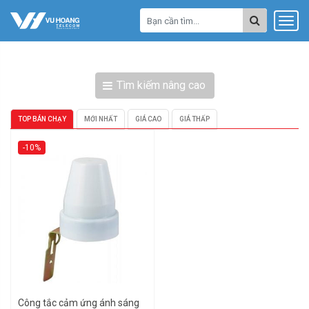
Tìm kiếm nâng cao
TOP BÁN CHẠY
MỚI NHẤT
GIÁ CAO
GIÁ THẤP
-10%
Công tắc cảm ứng ánh sáng