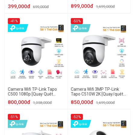
899,000đ
399,000đ
1,699,000đ
699,000đ
-41%
-50%
Camera Wifi TP-Link Tapo
Camera Wifi 3MP TP-Link
C500 1080p [Quay Quét
Tapo C510W 2K [Quay/quét
Ngoài Trời]
ngoài trời]
800,000đ
850,000đ
1,358,000đ
1,699,000đ
-51%
-52%