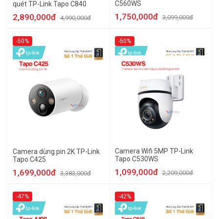
C560WS
quét TP-Link Tapo C840
1,750,000đ
2,890,000đ
3,099,000đ
4,990,000đ
-50%
-50%
Camera Wifi 5MP TP-Link
Camera dùng pin 2K TP-Link
Tapo C530WS
Tapo C425
1,099,000đ
1,699,000đ
2,209,000đ
3,383,000đ
-47%
-42%