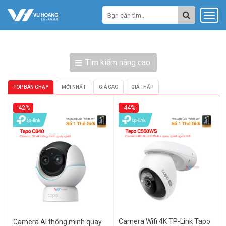
Tìm kiếm nâng cao
TOP BÁN CHẠY
MỚI NHẤT
GIÁ CAO
GIÁ THẤP
-42%
-44%
Camera Wifi 4K TP-Link Tapo
Camera AI thông minh quay