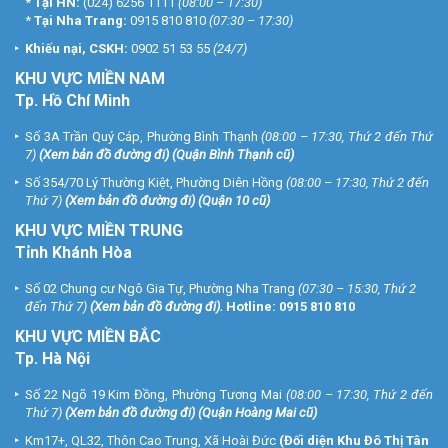
*
Tại HN:
(024) 6256 1111
(08:00 – 17:30)
*
Tại Nha Trang:
0915 810 810
(07:30 – 17:30)
Khiếu nại, CSKH:
0902 51 53 55
(24/7)
KHU
VỰC MIỀN NAM
Tp. Hồ Chí Minh
Số 3A Trần Quý Cáp, Phường Bình Thạnh
(08:00 – 17:30, Thứ 2 đến Thứ
7)
(
Xem bản đồ đường đi
) (Quận Bình Thạnh cũ)
Số 354/70 Lý Thường Kiệt, Phường Diên Hồng
(08:00 – 17:30, Thứ 2 đến
Thứ 7)
(
Xem bản đồ đường đi
) (Quận 10 cũ)
KHU VỰC MIỀN TRUNG
Tỉnh Khánh Hòa
Số 02 Chung cư Ngô Gia Tự, Phường Nha Trang
(07:30 – 15:30, Thứ 2
đến Thứ 7)
(
Xem bản đồ đường đi
).
Hotline:
0915 810 810
KHU VỰC MIỀN BẮC
Tp. Hà Nội
Số 22 Ngõ 19 Kim Đồng, Phường Tương Mai
(08:00 – 17:30, Thứ 2 đến
Thứ 7)
(
Xem bản đồ đường đi
) (Quận Hoàng Mai cũ)
Km17+, QL32, Thôn Cao Trung, Xã Hoài Đức
(Đối diện Khu Đô Thị Tân