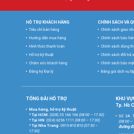
HỖ TRỢ KHÁCH HÀNG
CHÍNH SÁCH VÀ Q
Tiêu chí bán hàng
Chính sách giao nh
Hướng dẫn mua hàng
Chính sách bảo hà
Hình thức thanh toán
Chính sách dùng t
Hỗ trợ kỹ thuật
Chính sách đổi trả
Chăm sóc khách hàng
Chính sách bảo mật
Đăng ký Đại lý
Bảng giá dịch vụ lắp
TỔNG ĐÀI HỖ TRỢ
KHU
VỰ
Tp. Hồ 
Mua hàng, hỗ trợ kỹ thuật:
*
Tại HCM:
(028) 35 166 166
(08:00 – 17:30)
Số 3A T
*
Tại HN:
(024) 6256 1111
(08:00 – 17:30)
(08:00 –
*
Tại Nha Trang:
0915 810 810
(07:30 –
đường đi
17:30)