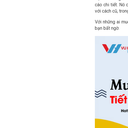
cáo chi tiết. N
với cách cũ, tron
Với những ai muố
bạn bất ngờ.