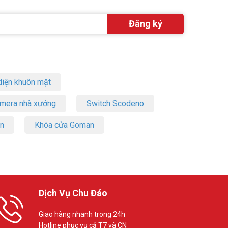
iện khuôn mặt
amera nhà xưởng
Switch Scodeno
on
Khóa cửa Goman
Dịch Vụ Chu Đáo
Giao hàng nhanh trong 24h
Hotline phục vụ cả T7 và CN