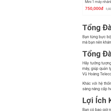
Mini 1 máy nhán
750,000đ
1,0
Tổng Đà
Bạn từng bực bội
mà bạn nên khám
Tổng Đà
Hãy tưởng tượng 
mây, giúp quản l
Vũ Hoàng Telecom
Khác với hệ thốn
sàng nâng cấp hệ
Lợi Ích
Bạn có bao giờ n