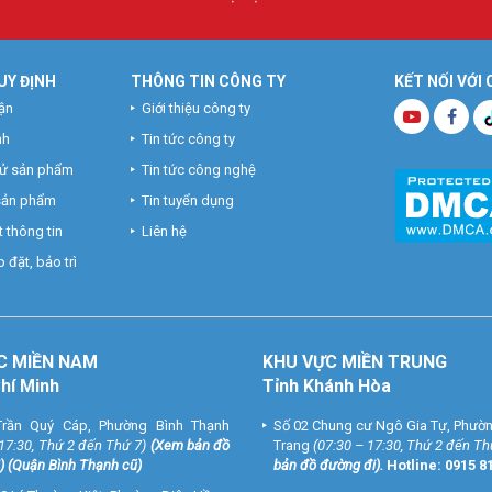
UY ĐỊNH
THÔNG TIN CÔNG TY
KẾT NỐI VỚI
ận
Giới thiệu công ty
nh
Tin tức công ty
hử sản phẩm
Tin tức công nghệ
 sản phẩm
Tin tuyển dụng
 thông tin
Liên hệ
 đặt, bảo trì
C MIỀN NAM
KHU VỰC MIỀN TRUNG
Chí Minh
Tỉnh Khánh Hòa
rần Quý Cáp, Phường Bình Thạnh
Số 02 Chung cư Ngô Gia Tự, Phườ
 17:30, Thứ 2 đến Thứ 7)
(
Xem bản đồ
Trang
(07:30 – 17:30, Thứ 2 đến Th
) (Quận Bình Thạnh cũ)
bản đồ đường đi
).
Hotline:
0915 8