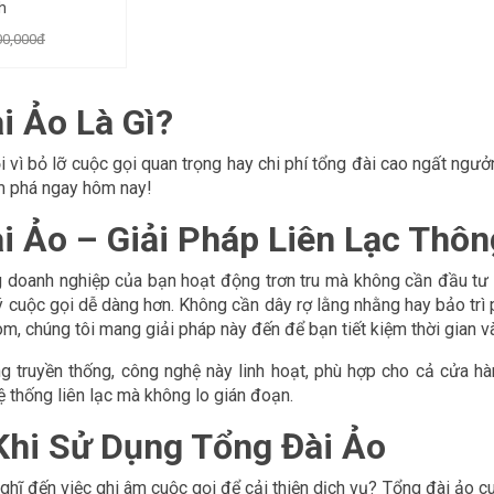
h
00,000đ
i Ảo Là Gì?
 vì bỏ lỡ cuộc gọi quan trọng hay chi phí tổng đài cao ngất ngưởn
 phá ngay hôm nay!
i Ảo – Giải Pháp Liên Lạc Thô
doanh nghiệp của bạn hoạt động trơn tru mà không cần đầu tư lớ
ý cuộc gọi dễ dàng hơn. Không cần dây rợ lằng nhằng hay bảo trì p
, chúng tôi mang giải pháp này đến để bạn tiết kiệm thời gian và
g truyền thống, công nghệ này linh hoạt, phù hợp cho cả cửa hàn
 thống liên lạc mà không lo gián đoạn.
 Khi Sử Dụng Tổng Đài Ảo
ghĩ đến việc ghi âm cuộc gọi để cải thiện dịch vụ? Tổng đài ảo cu