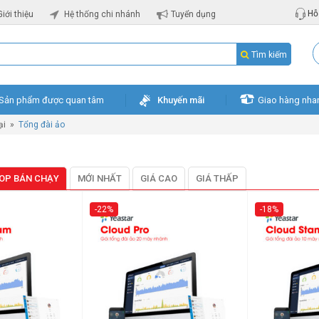
Hỗ 
Giới thiệu
Hệ thống chi nhánh
Tuyển dụng
Tìm kiếm
Sản phẩm được quan tâm
Khuyến mãi
Giao hàng nha
ại
»
Tổng đài ảo
OP BÁN CHẠY
MỚI NHẤT
GIÁ CAO
GIÁ THẤP
-22%
-18%