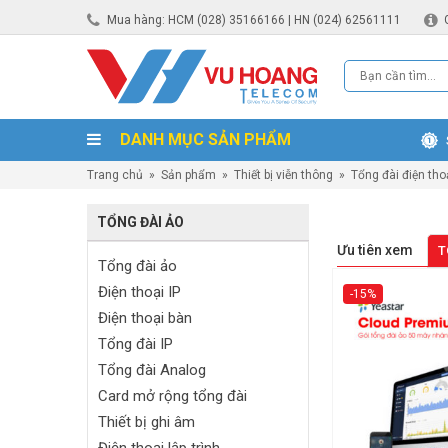
Mua hàng: HCM (028) 35166166 | HN (024) 62561111
DANH MỤC SẢN PHẨM
Trang chủ
»
Sản phẩm
»
Thiết bị viễn thông
»
Tổng đài điện tho
TỔNG ĐÀI ẢO
Ưu tiên xem
T
Tổng đài ảo
Điện thoại IP
-15%
Điện thoại bàn
Tổng đài IP
Tổng đài Analog
Card mở rộng tổng đài
Thiết bị ghi âm