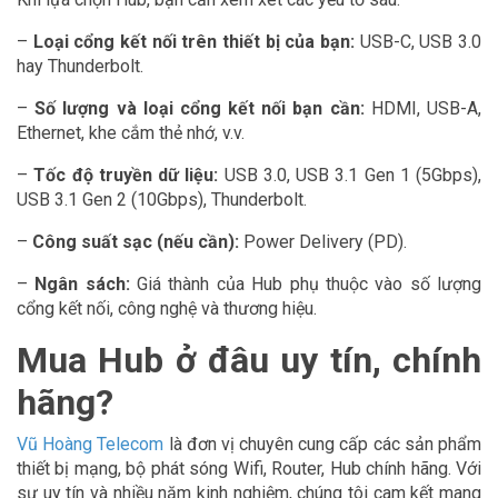
–
Loại cổng kết nối trên thiết bị của bạn:
USB-C, USB 3.0
hay Thunderbolt.
–
Số lượng và loại cổng kết nối bạn cần:
HDMI, USB-A,
Ethernet, khe cắm thẻ nhớ, v.v.
–
Tốc độ truyền dữ liệu:
USB 3.0, USB 3.1 Gen 1 (5Gbps),
USB 3.1 Gen 2 (10Gbps), Thunderbolt.
–
Công suất sạc (nếu cần):
Power Delivery (PD).
–
Ngân sách:
Giá thành của Hub phụ thuộc vào số lượng
cổng kết nối, công nghệ và thương hiệu.
Mua Hub ở đâu uy tín, chính
hãng?
Vũ Hoàng Telecom
là đơn vị chuyên cung cấp các sản phẩm
thiết bị mạng, bộ phát sóng Wifi, Router, Hub chính hãng. Với
sự uy tín và nhiều năm kinh nghiệm, chúng tôi cam kết mang