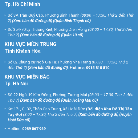
Tp. Hồ Chí Minh
Số 3A Trần Quý Cáp, Phường Bình Thạnh
(08:00 – 17:30, Thứ 2 đến Thứ
7)
(
Xem bản đồ đường đi
) (Quận Bình Thạnh cũ)
Số 354/70 Lý Thường Kiệt, Phường Diên Hồng
(08:00 – 17:30, Thứ 2 đến
Thứ 7)
(
Xem bản đồ đường đi
) (Quận 10 cũ)
KHU VỰC MIỀN TRUNG
Tỉnh Khánh Hòa
Số 02 Chung cư Ngô Gia Tự, Phường Nha Trang
(07:30 – 17:30, Thứ 2
đến Thứ 7)
(
Xem bản đồ đường đi
).
Hotline:
0915 810 810
KHU VỰC MIỀN BẮC
Tp. Hà Nội
Số 22 Ngõ 19 Kim Đồng, Phường Tương Mai
(08:00 – 17:30, Thứ 2 đến
Thứ 7)
(
Xem bản đồ đường đi
) (Quận Hoàng Mai cũ)
Km17+, QL32, Thôn Cao Trung, Xã Hoài Đức
(Đối diện Khu Đô Thị Tân
Tây Đô)
(8:00 – 17:30, Thứ 2 đến Thứ 7)
(
Xem bản đồ đường đi
) (Huyện
Hoài Đức cũ)
Hotline:
0989 067 969