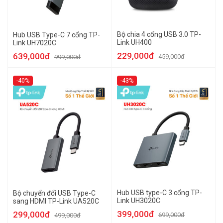
Bộ chia 4 cổng USB 3.0 TP-
Hub USB Type-C 7 cổng TP-
Link UH400
Link UH7020C
229,000đ
639,000đ
459,000đ
999,000đ
-40%
-43%
Hub USB type-C 3 cổng TP-
Bộ chuyển đổi USB Type-C
Link UH3020C
sang HDMI TP-Link UA520C
399,000đ
299,000đ
699,000đ
499,000đ