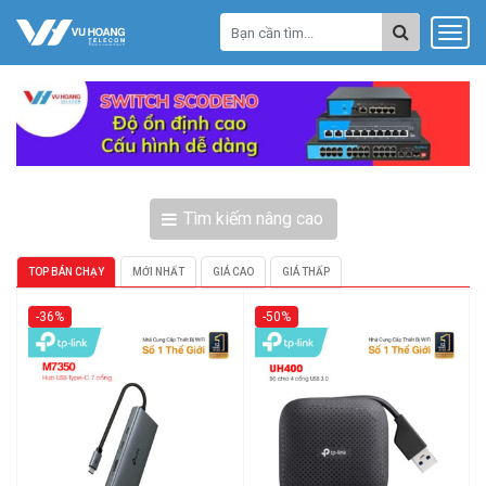
Tìm kiếm nâng cao
TOP BÁN CHẠY
MỚI NHẤT
GIÁ CAO
GIÁ THẤP
-36%
-50%