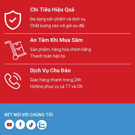
Chi Tiêu Hiệu Quả
Đa dạng sản phẩm và dịch vụ
Chất lượng cao với giá ưu đãi
An Tâm Khi Mua Sắm
Sản phẩm, hàng hóa chính hãng
Thanh toán tiện lợi
Dịch Vụ Chu Đáo
Giao hàng nhanh trong 24h
Hotline phục vụ cả T7 và CN
KẾT NỐI VỚI CHÚNG TÔI