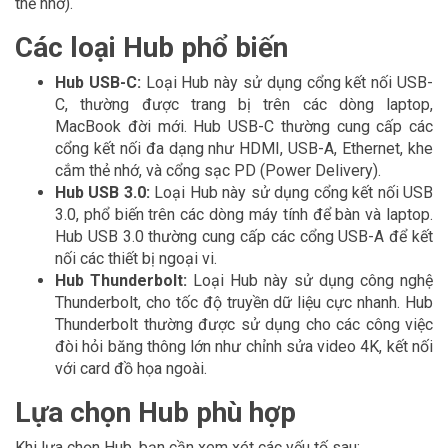
thẻ nhớ).
Các loại Hub phổ biến
Hub USB-C:
Loại Hub này sử dụng cổng kết nối USB-
C, thường được trang bị trên các dòng laptop,
MacBook đời mới. Hub USB-C thường cung cấp các
cổng kết nối đa dạng như HDMI, USB-A, Ethernet, khe
cắm thẻ nhớ, và cổng sạc PD (Power Delivery).
Hub USB 3.0:
Loại Hub này sử dụng cổng kết nối USB
3.0, phổ biến trên các dòng máy tính để bàn và laptop.
Hub USB 3.0 thường cung cấp các cổng USB-A để kết
nối các thiết bị ngoại vi.
Hub Thunderbolt:
Loại Hub này sử dụng công nghệ
Thunderbolt, cho tốc độ truyền dữ liệu cực nhanh. Hub
Thunderbolt thường được sử dụng cho các công việc
đòi hỏi băng thông lớn như chỉnh sửa video 4K, kết nối
với card đồ họa ngoài.
Lựa chọn Hub phù hợp
Khi lựa chọn Hub, bạn cần xem xét các yếu tố sau: