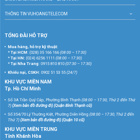
THÔNG TIN VUHOANGTELECOM
TỔNG ĐÀI HỖ TRỢ
Mua hàng, hỗ trợ kỹ thuật:
*
Tại HCM:
(028) 35 166 166
(08:00 – 17:30)
*
Tại HN:
(024) 6256 1111
(08:00 – 17:30)
*
Tại Nha Trang:
0915 810 810
(07:30 – 17:30)
Khiếu nại, CSKH:
0902 51 53 55
(24/7)
KHU
VỰC MIỀN NAM
Tp. Hồ Chí Minh
Số 3A Trần Quý Cáp, Phường Bình Thạnh
(08:00 – 17:30, Thứ 2 đến Thứ
7)
(
Xem bản đồ đường đi
) (Quận Bình Thạnh cũ)
Số 354/70 Lý Thường Kiệt, Phường Diên Hồng
(08:00 – 17:30, Thứ 2 đến
Thứ 7)
(
Xem bản đồ đường đi
) (Quận 10 cũ)
KHU VỰC MIỀN TRUNG
Tỉnh Khánh Hòa