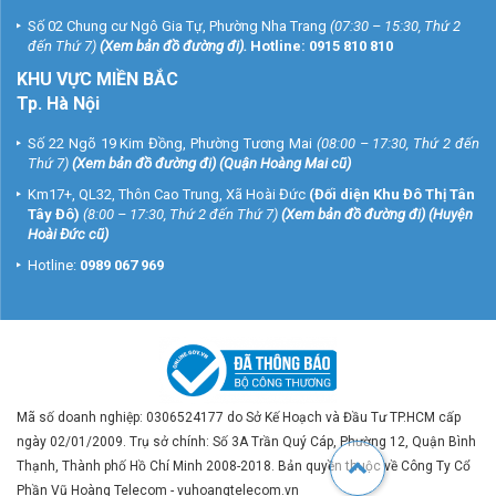
Số 02 Chung cư Ngô Gia Tự, Phường Nha Trang
(07:30 – 15:30, Thứ 2
đến Thứ 7)
(
Xem bản đồ đường đi
).
Hotline:
0915 810 810
KHU VỰC MIỀN BẮC
Tp. Hà Nội
Số 22 Ngõ 19 Kim Đồng, Phường Tương Mai
(08:00 – 17:30, Thứ 2 đến
Thứ 7)
(
Xem bản đồ đường đi
) (Quận Hoàng Mai cũ)
Km17+, QL32, Thôn Cao Trung, Xã Hoài Đức
(Đối diện Khu Đô Thị Tân
Tây Đô)
(8:00 – 17:30, Thứ 2 đến Thứ 7)
(
Xem bản đồ đường đi
) (Huyện
Hoài Đức cũ)
Hotline:
0989 067 969
Mã số doanh nghiệp: 0306524177 do Sở Kế Hoạch và Đầu Tư TP.HCM cấp
ngày 02/01/2009. Trụ sở chính: Số 3A Trần Quý Cáp, Phường 12, Quận Bình
Thạnh, Thành phố Hồ Chí Minh 2008-2018. Bản quyền thuộc về Công Ty Cổ
Phần Vũ Hoàng Telecom - vuhoangtelecom.vn