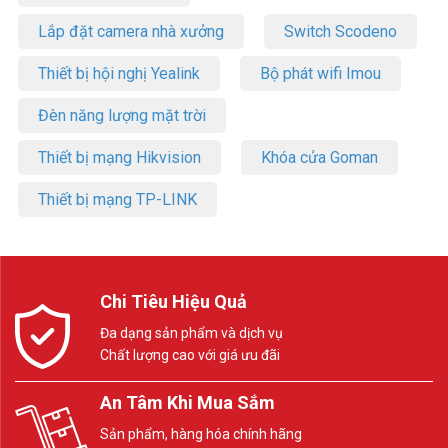
Lắp đặt camera nhà xưởng
Switch Scodeno
Thiết bị hội nghị Yealink
Bộ phát wifi Imou
Đèn năng lượng mặt trời
Thiết bị mạng Hikvision
Khóa cửa Goman
Thiết bị mạng TP-LINK
Chi Tiêu Hiệu Quả
Đa dạng sản phẩm và dịch vụ
Chất lượng cao với giá ưu đãi
An Tâm Khi Mua Sắm
Sản phẩm, hàng hóa chính hãng