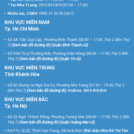
*
Tại Nha Trang:
0915 810 810
(07:30 – 17:30)
Khiếu nại, CSKH:
0902 51 53 55
(24/7)
KHU
VỰC MIỀN NAM
Tp. Hồ Chí Minh
Số 3A Trần Quý Cáp, Phường Bình Thạnh
(08:00 – 17:30, Thứ 2 đến Thứ
7)
(
Xem bản đồ đường đi
) (Quận Bình Thạnh cũ)
Số 354/70 Lý Thường Kiệt, Phường Diên Hồng
(08:00 – 17:30, Thứ 2 đến
Thứ 7)
(
Xem bản đồ đường đi
) (Quận 10 cũ)
KHU VỰC MIỀN TRUNG
Tỉnh Khánh Hòa
Số 02 Chung cư Ngô Gia Tự, Phường Nha Trang
(07:30 – 15:30, Thứ 2
đến Thứ 7)
(
Xem bản đồ đường đi
).
Hotline:
0915 810 810
KHU VỰC MIỀN BẮC
Tp. Hà Nội
Số 22 Ngõ 19 Kim Đồng, Phường Tương Mai
(08:00 – 17:30, Thứ 2 đến
Thứ 7)
(
Xem bản đồ đường đi
) (Quận Hoàng Mai cũ)
Km17+, QL32, Thôn Cao Trung, Xã Hoài Đức
(Đối diện Khu Đô Thị Tân