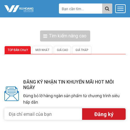
Tìm kiếm nâng cao
TOP BÁN CHẠY
MỚI NHẤT
GIÁ CAO
GIÁ THẤP
ĐĂNG KÝ NHẬN TIN KHUYẾN MÃI HOT MỖI
NGÀY
Đừng bỏ lỡ hàng ngàn sản phẩm từ chương trình siêu
hấp dẫn